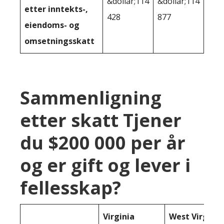
&dollar;114
&dollar;114
etter inntekts-,
428
877
eiendoms- og
omsetningsskatt
Sammenligning
etter skatt Tjener
du $200 000 per år
og er gift og lever i
fellesskap?
Virginia
West Virginia