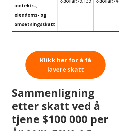
&dollar;73,133
&dollar;74 404
inntekts-,
eiendoms- og
omsetningsskatt
Klikk her for å få
lavere skatt
Sammenligning
etter skatt ved å
tjene $100 000 per