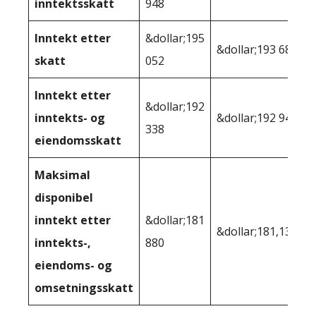
inntektsskatt
948
Inntekt etter
&dollar;195
&dollar;193 680
skatt
052
Inntekt etter
&dollar;192
inntekts- og
&dollar;192 948
338
eiendomsskatt
Maksimal
disponibel
inntekt etter
&dollar;181
&dollar;181,138
inntekts-,
880
eiendoms- og
omsetningsskatt