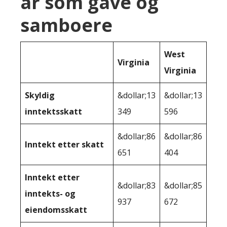
år som gave og
samboere
West
Virginia
Virginia
Skyldig
&dollar;13
&dollar;13
inntektsskatt
349
596
&dollar;86
&dollar;86
Inntekt etter skatt
651
404
Inntekt etter
&dollar;83
&dollar;85
inntekts- og
937
672
eiendomsskatt