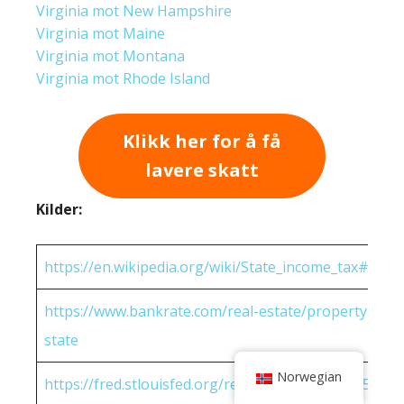
Virginia mot New Hampshire
Virginia mot Maine
Virginia mot Montana
Virginia mot Rhode Island
Klikk her for å få
lavere skatt
Kilder:
https://en.wikipedia.org/wiki/State_income_tax#Rates
https://www.bankrate.com/real-estate/property-tax-
state
Norwegian
https://fred.stlouisfed.org/release/tables?eid=25951