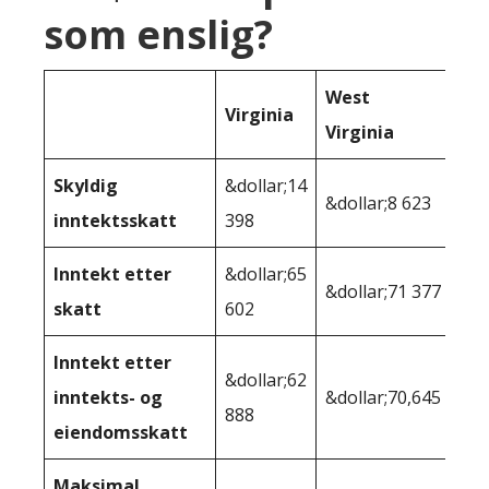
som enslig?
West
Virginia
Virginia
Skyldig
&dollar;14
&dollar;8 623
inntektsskatt
398
Inntekt etter
&dollar;65
&dollar;71 377
skatt
602
Inntekt etter
&dollar;62
inntekts- og
&dollar;70,645
888
eiendomsskatt
Maksimal