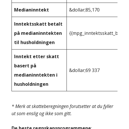
Medianinntekt
&dollar;85,170
Inntektsskatt betalt
på medianinntekten
{{mpg_inntektsskatt_basert
til husholdningen
Inntekt etter skatt
basert på
&dollar;69 337
medianinntekten i
husholdningen
* Merk at skatteberegningen forutsetter at du fyller
ut som enslig og ikke som gitt.
De beste regnskapsprogrammene
: