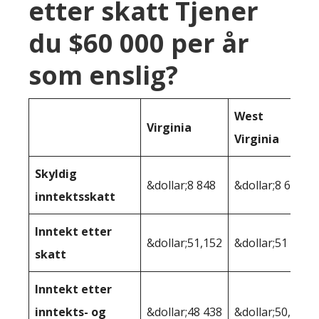
etter skatt Tjener
du $60 000 per år
som enslig?
West
Virginia
Virginia
Skyldig
&dollar;8 848
&dollar;8 623
inntektsskatt
Inntekt etter
&dollar;51,152
&dollar;51 377
skatt
Inntekt etter
inntekts- og
&dollar;48 438
&dollar;50,645