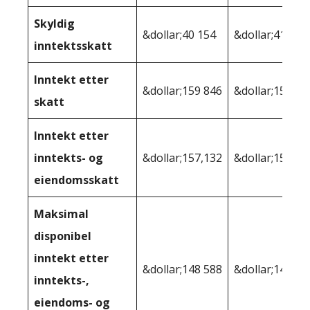
Skyldig
&dollar;40 154
&dollar;41,151
inntektsskatt
Inntekt etter
&dollar;159 846
&dollar;158 84
skatt
Inntekt etter
inntekts- og
&dollar;157,132
&dollar;158,11
eiendomsskatt
Maksimal
disponibel
inntekt etter
&dollar;148 588
&dollar;148 43
inntekts-,
eiendoms- og