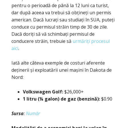
pentru o perioadă de până la 12 luni ca turist,
dar după aceea va trebui să obțineți un permis
american. Dacă lucrați sau studiați în SUA, puteți
conduce cu permisul străin timp de 30 de zile.
Dacă doriți să vă schimbați permisul de
conducere străin, trebuie să
urmăriți procesul
aici
.
Iată alte câteva exemple de costuri aferente
deținerii și exploatării unei mașini în Dakota de
Nord:
Volkswagen Golf:
$26,000+
1 litru (¼ galon) de gaz (benzină):
$0.90
Sursa
:
Număr