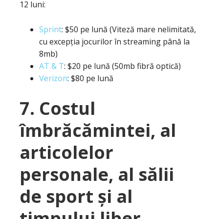
12 luni:
Sprint
: $50 pe lună (Viteză mare nelimitată,
cu excepția jocurilor în streaming până la
8mb)
AT & T
: $20 pe lună (50mb fibră optică)
Verizon
: $80 pe lună
7. Costul
îmbrăcămintei, al
articolelor
personale, al sălii
de sport și al
timpului liber