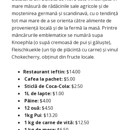
mare măsură de rădăcinile sale agricole și de
moștenirea germană și scandinavă, cu o tendință
tot mai mare de a se orienta către alimente de
proveniență locală și de la fermă la masă. Printre
mâncărurile emblematice se numără supa
Knoephla (o supă cremoasă de pui și găluște),
Fleischkuekle (un tip de plăcintă cu carne) și vinul
Chokecherry, obținut din fructe locale.
Restaurant ieftin:
$14.00
Cafea la pachet:
$5.00
Sticlă de Coca-Cola:
$2.50
1L de lapte:
$1.00
Pâine:
$4.00
12 ouă:
$4.50
1kg Pui
: $13.20
1 kg de carne de vită:
$12.50
1 kg de mere:
$6.50