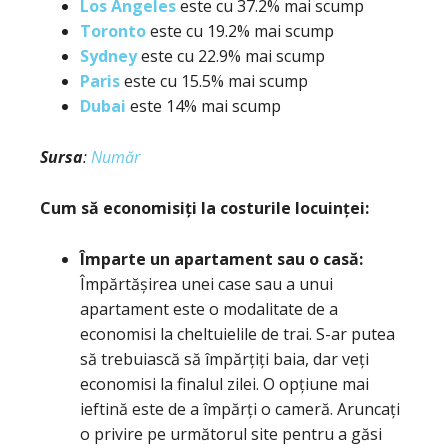
Los Angeles
este cu 37.2% mai scump
Toronto
este cu 19.2% mai scump
Sydney
este cu 22.9% mai scump
Paris
este cu 15.5% mai scump
Dubai
este 14% mai scump
Sursa
:
Număr
Cum să economisiți la costurile locuinței:
Împarte un apartament sau o casă:
Împărtășirea unei case sau a unui
apartament este o modalitate de a
economisi la cheltuielile de trai. S-ar putea
să trebuiască să împărțiți baia, dar veți
economisi la finalul zilei. O opțiune mai
ieftină este de a împărți o cameră. Aruncați
o privire pe următorul site pentru a găsi