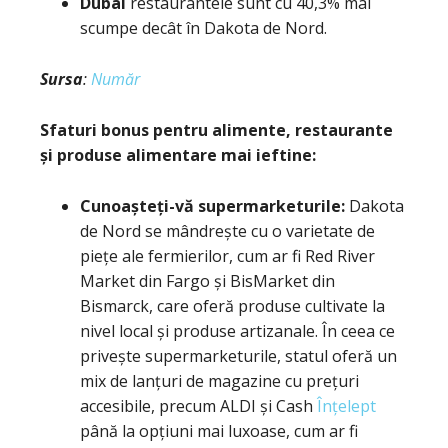
Dubai
restaurantele sunt cu 40,3% mai
scumpe decât în Dakota de Nord.
Sursa
:
Număr
Sfaturi bonus pentru alimente, restaurante
și produse alimentare mai ieftine:
Cunoașteți-vă supermarketurile
:
Dakota
de Nord se mândrește cu o varietate de
piețe ale fermierilor, cum ar fi Red River
Market din Fargo și BisMarket din
Bismarck, care oferă produse cultivate la
nivel local și produse artizanale. În ceea ce
privește supermarketurile, statul oferă un
mix de lanțuri de magazine cu prețuri
accesibile, precum ALDI și Cash
Înțelept
până la opțiuni mai luxoase, cum ar fi