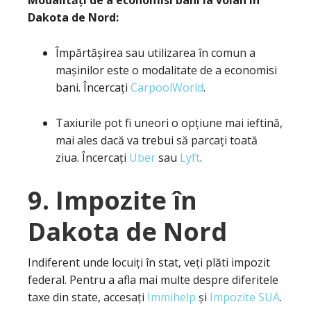
Modalități de a economisi bani la volan în
Dakota de Nord:
Împărtășirea sau utilizarea în comun a
mașinilor este o modalitate de a economisi
bani. Încercați
CarpoolWorld
.
Taxiurile pot fi uneori o opțiune mai ieftină,
mai ales dacă va trebui să parcați toată
ziua. Încercați
Uber
sau
Lyft
.
9. Impozite în
Dakota de Nord
Indiferent unde locuiți în stat, veți plăti impozit
federal. Pentru a afla mai multe despre diferitele
taxe din state, accesați
Immihelp
și
Impozite SUA
.