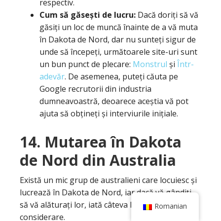
respectiv.
Cum să găsești de lucru:
Dacă doriți să vă
găsiți un loc de muncă înainte de a vă muta
în Dakota de Nord, dar nu sunteți sigur de
unde să începeți, următoarele site-uri sunt
un bun punct de plecare:
Monstrul
și
Într-
adevăr
. De asemenea, puteți căuta pe
Google recrutorii din industria
dumneavoastră, deoarece aceștia vă pot
ajuta să obțineți și interviurile inițiale.
14.
Mutarea în Dakota
de Nord din Australia
Există un mic grup de australieni care locuiesc și
lucrează în Dakota de Nord, iar dacă vă gândiți
să vă alăturați lor, iată câteva lucruri de luat în
Romanian
considerare.