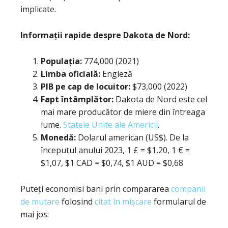
implicate.
Informații rapide despre Dakota de Nord:
Populația:
774,000 (2021)
Limba oficială:
Engleză
PIB pe cap de locuitor:
$73,000 (2022)
Fapt întâmplător:
Dakota de Nord este cel
mai mare producător de miere din întreaga
lume.
Statele Unite ale Americii
.
Monedă:
Dolarul american (US$). De la
începutul anului 2023, 1 £ = $1,20, 1 € =
$1,07, $1 CAD = $0,74, $1 AUD = $0,68
Puteți economisi bani prin compararea
companii
de mutare
folosind
citat în mișcare
formularul de
mai jos: