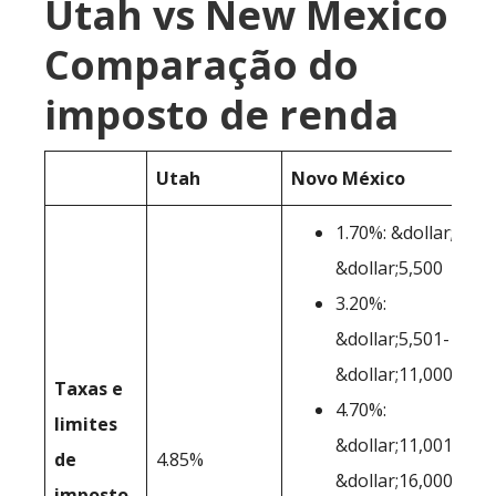
Utah vs New Mexico
Comparação do
imposto de renda
Utah
Novo México
1.70%: &dollar;0-
&dollar;5,500
3.20%:
&dollar;5,501-
&dollar;11,000
Taxas e
4.70%:
limites
&dollar;11,001-
de
4.85%
&dollar;16,000
imposto