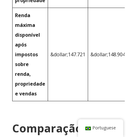
propriedade
Renda
máxima
disponível
após
impostos
&dollar;147.721
&dollar;148.904
sobre
renda,
propriedade
e vendas
Comparação após
Portuguese