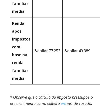
familiar
média
Renda
após
impostos
com
&dollar;77.253
&dollar;49.389
base na
renda
familiar
média
* Observe que o cálculo do imposto pressupõe o
preenchimento como solteiro
em
vez de casado.