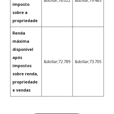
&dollar;78.022
&dollar;79.483
imposto
sobre a
propriedade
Renda
máxima
disponível
após
&dollar;72.789
&dollar;73.705
impostos
sobre renda,
propriedade
e vendas