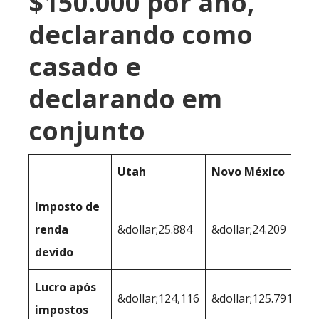
$150.000 por ano,
declarando como
casado e
declarando em
conjunto
Utah
Novo México
Imposto de
renda
&dollar;25.884
&dollar;24.209
devido
Lucro após
&dollar;124,116
&dollar;125.791
impostos