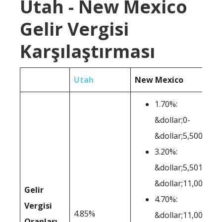
Utah - New Mexico
Gelir Vergisi
Karşılaştırması
Utah
New Mexico
1.70%:
&dollar;0-
&dollar;5,500
3.20%:
&dollar;5,501-
&dollar;11,000
Gelir
4.70%:
Vergisi
4.85%
&dollar;11,001-
Oranları