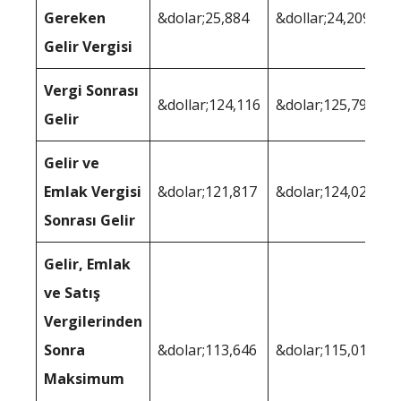
Gereken
&dolar;25,884
&dollar;24,209
Gelir Vergisi
Vergi Sonrası
&dollar;124,116
&dolar;125,791
Gelir
Gelir ve
Emlak Vergisi
&dolar;121,817
&dolar;124,028
Sonrası Gelir
Gelir, Emlak
ve Satış
Vergilerinden
Sonra
&dolar;113,646
&dolar;115,012
Maksimum