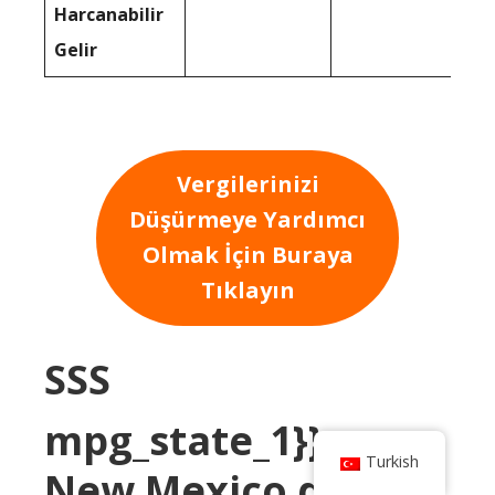
Harcanabilir
Gelir
Vergilerinizi
Düşürmeye Yardımcı
Olmak İçin Buraya
Tıklayın
SSS
mpg_state_1}} veya
Turkish
New Mexico daha