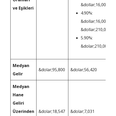
&dollar;16,000
ve Eşikleri
4.90%:
&dollar;16,001-
&dollar;210,000
5.90%:
&dolar;210,001+
Medyan
&dolar;95,800
&dolar;56,420
Gelir
Medyan
Hane
Geliri
Üzerinden
&dolar;18,547
&dolar;7,031