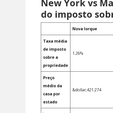
New York vs M
do imposto sob
Nova Iorque
Taxa média
de imposto
1.26%
sobre a
propriedade
Preço
médio da
&dollar;421.274
casa por
estado