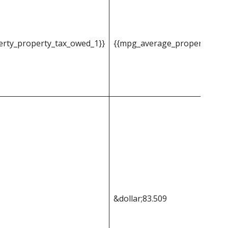
rty_property_tax_owed_1}}
{{mpg_average_property_pro
&dollar;83.509