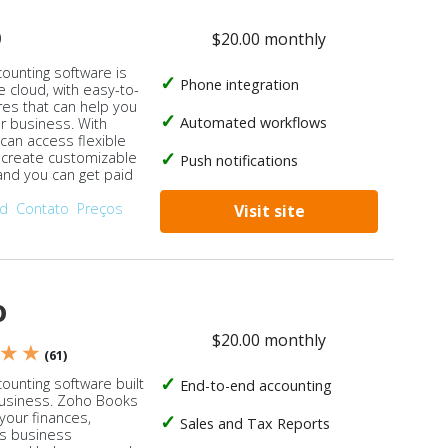
o
$20.00 monthly
counting software is
Phone integration
e cloud, with easy-to-
res that can help you
Automated workflows
ur business. With
 can access flexible
, create customizable
Push notifications
 and you can get paid
od
Contato
Preços
Visit site
o
$20.00 monthly
 ★ ★
(61)
ounting software built
End-to-end accounting
business. Zoho Books
our finances,
Sales and Tax Reports
s business