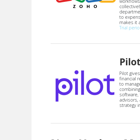
workflows
collective
departmen
to expen
makes it a
Trial peri
Pilo
Pilot give
financial
to manag
combining
software,
advisors,
strategy i