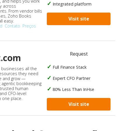
, and helps you work
Integrated platform
ly across
ts. From vendor bills
ses, Zoho Books
Visit site
ll easy.
od
Contato
Preços
Request
t.com
Full Finance Stack
s businesses all the
 resources they need
Expert CFO Partner
e and grow —
 agentic bookkeeping
 trusted human
80% Less Than InHse
 and CFO-level
n one place.
Visit site