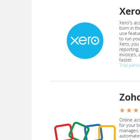
Xer
Xero's ac
born in th
use featu
to run yo
Xero, you
reporting
invoices,
faster.
Trial peri
Zoh
★ ★ ★
Online acc
for your 
manages y
automate