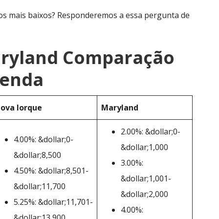
s mais baixos? Responderemos a essa pergunta de
aryland Comparação
renda
ova Iorque
Maryland
2.00%: &dollar;0-
4.00%: &dollar;0-
&dollar;1,000
&dollar;8,500
3.00%:
4.50%: &dollar;8,501-
&dollar;1,001-
&dollar;11,700
&dollar;2,000
5.25%: &dollar;11,701-
4.00%:
&dollar;13,900