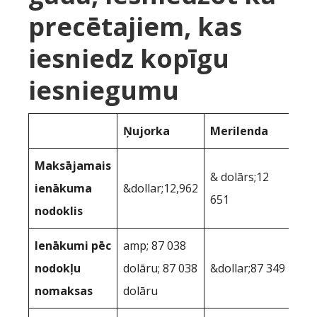
precētajiem, kas
iesniedz kopīgu
iesniegumu
Ņujorka
Merilenda
Maksājamais
& dolārs;12
ienākuma
&dollar;12,962
651
nodoklis
Ienākumi pēc
amp; 87 038
nodokļu
dolāru; 87 038
&dollar;87 349
nomaksas
dolāru