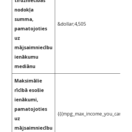
tirdzniecības
nodokļa
summa,
&dollar;4,505
pamatojoties
uz
mājsaimniecību
ienākumu
mediānu
Maksimālie
rīcībā esošie
ienākumi,
pamatojoties
{{{mpg_max_income_you_can_actua
uz
mājsaimniecību