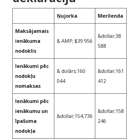
Ņujorka
Merilenda
Maksājamais
&dollar;38
ienākuma
& AMP; $39 956
588
nodoklis
Ienākumi pēc
& dolārs;160
&dollar;161
nodokļu
044
412
nomaksas
Ienākumi pēc
ienākumu un
&dollar;158
&dollar;154,736
īpašuma
246
nodokļa