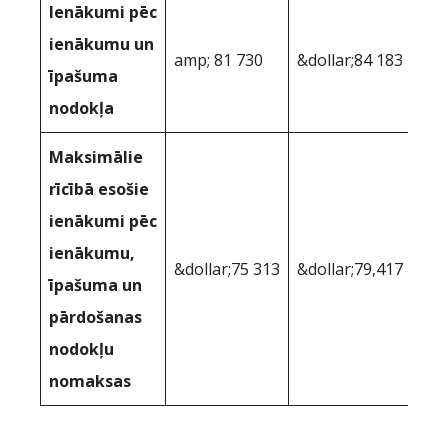
Ienākumi pēc
ienākumu un
amp; 81 730
&dollar;84 183
īpašuma
nodokļa
Maksimālie
rīcībā esošie
ienākumi pēc
ienākumu,
&dollar;75 313
&dollar;79,417
īpašuma un
pārdošanas
nodokļu
nomaksas