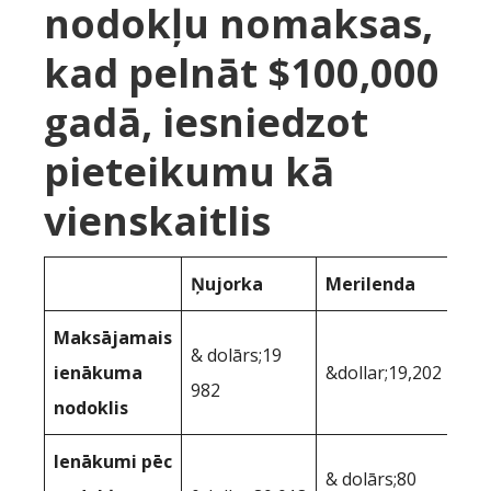
nodokļu nomaksas,
kad pelnāt $100,000
gadā, iesniedzot
pieteikumu kā
vienskaitlis
Ņujorka
Merilenda
Maksājamais
& dolārs;19
ienākuma
&dollar;19,202
982
nodoklis
Ienākumi pēc
& dolārs;80