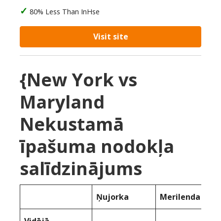
80% Less Than InHse
Visit site
{New York vs
Maryland
Nekustamā
īpašuma nodokļa
salīdzinājums
Ņujorka
Merilenda