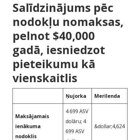
Salīdzinājums pēc
nodokļu nomaksas,
pelnot $40,000
gadā, iesniedzot
pieteikumu kā
vienskaitlis
Ņujorka
Merilenda
4 699 ASV
Maksājamais
dolāru; 4
ienākuma
&dollar;4,624
699 ASV
nodoklis