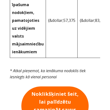
īpašuma
nodokļiem,
pamatojoties
{&dollar;57,375
{&dollar;83,509
uz vidējiem
valsts
mājsaimniecību
ienākumiem
* Atkal pieņemot, ka ienākuma nodoklis tiek
iesniegts kā vienai personai
Noklikšķiniet šeit,
lai palīdzētu
samazināt savus