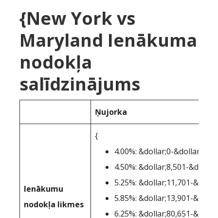
{New York vs
Maryland Ienākuma
nodokļa
salīdzinājums
Ņujorka
{
4.00%: &dollar;0-&dollar;8,50
4.50%: &dollar;8,501-&dollar
5.25%: &dollar;11,701-&dolla
Ienākumu
5.85%: &dollar;13,901-&dolla
nodokļa likmes
6.25%: &dollar;80,651-&dolla