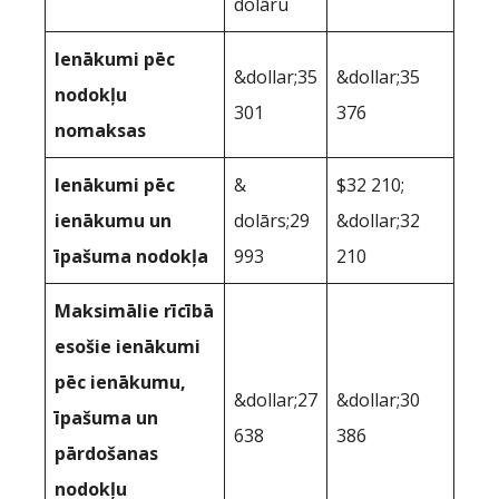
dolāru
Ienākumi pēc
&dollar;35
&dollar;35
nodokļu
301
376
nomaksas
Ienākumi pēc
&
$32 210;
ienākumu un
dolārs;29
&dollar;32
īpašuma nodokļa
993
210
Maksimālie rīcībā
esošie ienākumi
pēc ienākumu,
&dollar;27
&dollar;30
īpašuma un
638
386
pārdošanas
nodokļu