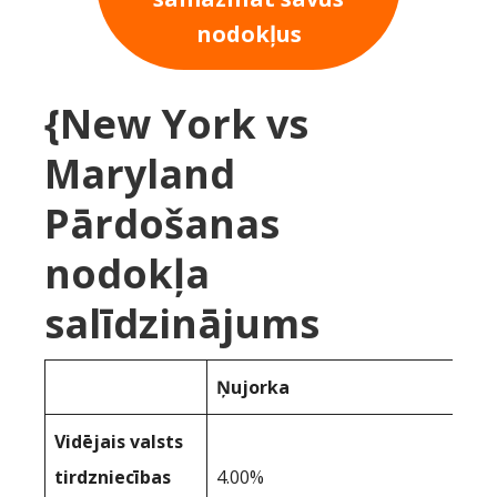
nodokļus
{New York vs
Maryland
Pārdošanas
nodokļa
salīdzinājums
Ņujorka
Vidējais valsts
tirdzniecības
4.00%