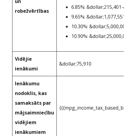
un
6.85%: &dollar;215,401-&doll
robežvērtības
9.65%: &dollar;1,077,551-&do
10.30%: &dollar;5,000,001-&d
10.90%: &dollar;25,000,001
Vidējie
&dollar;75,910
ienākumi
Ienākumu
nodoklis, kas
samaksāts par
{{{mpg_income_tax_based_based_
mājsaimniecību
vidējiem
ienākumiem