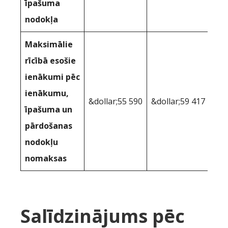
īpašuma
nodokļa
Maksimālie
rīcībā esošie
ienākumi pēc
ienākumu,
&dollar;55 590
&dollar;59 417
īpašuma un
pārdošanas
nodokļu
nomaksas
Salīdzinājums pēc