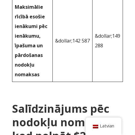
Maksimālie
rīcībā esošie
ienākumi pēc
ienākumu,
&dollar;149
&dollar;142 587
īpašuma un
288
pārdošanas
nodokļu
nomaksas
Salīdzinājums pēc
nodokļu nomaksas,
Latvian