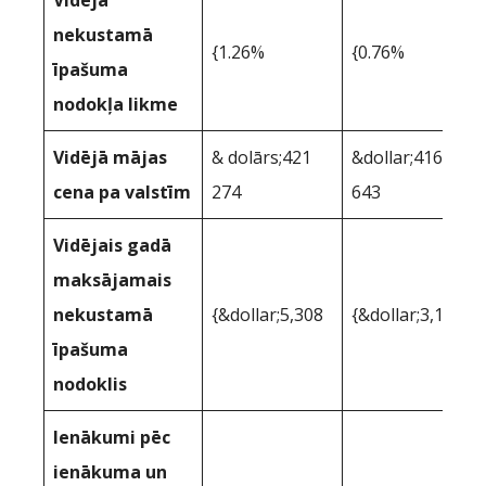
Vidējā
nekustamā
{1.26%
{0.76%
īpašuma
nodokļa likme
Vidējā mājas
& dolārs;421
&dollar;416
cena pa valstīm
274
643
Vidējais gadā
maksājamais
nekustamā
{&dollar;5,308
{&dollar;3,166
īpašuma
nodoklis
Ienākumi pēc
ienākuma un