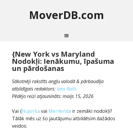
MoverDB.com
{New York vs Maryland
Nodokļi: Ienākumu, īpašuma
un pārdošanas
Sākotnēji rakstīts angļu valodā & pārbaudīja
atbildīgais redaktors:
Ians Raits
Pēdējo reizi atjaunināts:
maijs 15, 2026
Vai {
Ņujorka
vai
Merilenda
ir zemāki nodokļi?
Tālāk mēs uz šo jautājumu atbildēsim dažādos
veidos: