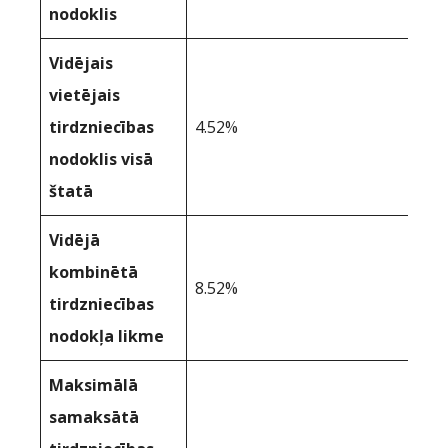
nodoklis
Vidējais
vietējais
tirdzniecības
4.52%
nodoklis visā
štatā
Vidējā
kombinētā
8.52%
tirdzniecības
nodokļa likme
Maksimālā
samaksātā