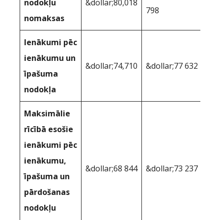
nodokļu
&dollar;80,018
798
nomaksas
Ienākumi pēc
ienākumu un
&dollar;74,710
&dollar;77 632
īpašuma
nodokļa
Maksimālie
rīcībā esošie
ienākumi pēc
ienākumu,
&dollar;68 844
&dollar;73 237
īpašuma un
pārdošanas
nodokļu