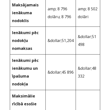
Maksājamais
amp; 8 796
amp; 8 502
ienākuma
dolāru; 8 796
dolāri
nodoklis
Ienākumi pēc
&dollar;51
nodokļu
&dollar;51,204
498
nomaksas
Ienākumi pēc
ienākumu un
&dollar;48
&dollar;45 896
īpašuma
332
nodokļa
Maksimālie
rīcībā esošie