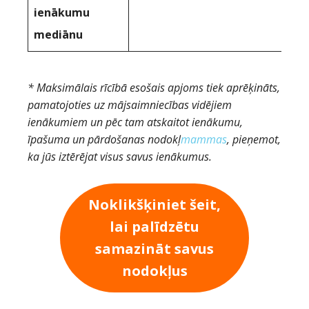
ienākumu
mediānu
* Maksimālais rīcībā esošais apjoms tiek aprēķināts,
pamatojoties uz mājsaimniecības vidējiem
ienākumiem un pēc tam atskaitot ienākumu,
īpašuma un pārdošanas nodokļ
mammas
, pieņemot,
ka jūs iztērējat visus savus ienākumus.
Noklikšķiniet šeit,
lai palīdzētu
samazināt savus
nodokļus