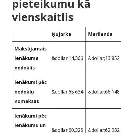
pieteikumu kā
vienskaitlis
Ņujorka
Merilenda
Maksājamais
ienākuma
&dollar;14,366
&dollar;13 852
nodoklis
Ienākumi pēc
nodokļu
&dollar;65 634
&dollar;66,148
nomaksas
Ienākumi pēc
ienākumu un
&dollar;60,326
&dollar;62 982