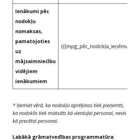
Ienākumi pēc
nodokļu
nomaksas,
pamatojoties
{{{mpg_pēc_nodokļa_ieņēmumi_pa
uz
mājsaimniecību
vidējiem
ienākumiem
* Ņemiet vērā, ka nodokļu aprēķinos tiek pieņemts,
ka nodoklis tiek maksāts kā vientuļai personai, nevis
kā precētai personai.
Labākā grāmatvedības programmatūra
: