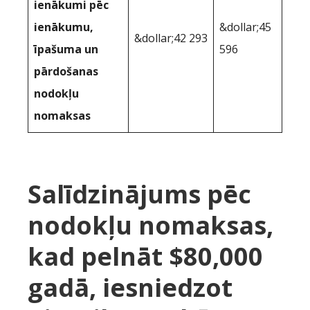
ienākumi pēc
ienākumu,
&dollar;45
&dollar;42 293
īpašuma un
596
pārdošanas
nodokļu
nomaksas
Salīdzinājums pēc
nodokļu nomaksas,
kad pelnāt $80,000
gadā, iesniedzot