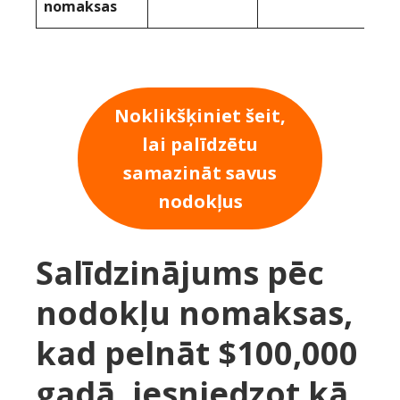
nomaksas
Noklikšķiniet šeit,
lai palīdzētu
samazināt savus
nodokļus
Salīdzinājums pēc
nodokļu nomaksas,
kad pelnāt $100,000
gadā, iesniedzot kā