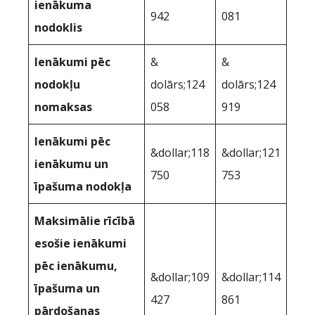
ienākuma
942
081
nodoklis
Ienākumi pēc
&
&
nodokļu
dolārs;124
dolārs;124
nomaksas
058
919
Ienākumi pēc
&dollar;118
&dollar;121
ienākumu un
750
753
īpašuma nodokļa
Maksimālie rīcībā
esošie ienākumi
pēc ienākumu,
&dollar;109
&dollar;114
īpašuma un
427
861
pārdošanas