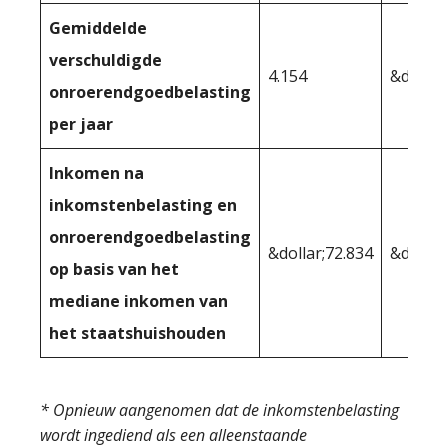
Gemiddelde
verschuldigde
4.154
&dollar
onroerendgoedbelasting
per jaar
Inkomen na
inkomstenbelasting en
onroerendgoedbelasting
&dollar;72.834
&dollar
op basis van het
mediane inkomen van
het staatshuishouden
* Opnieuw aangenomen dat de inkomstenbelasting
wordt ingediend als een alleenstaande