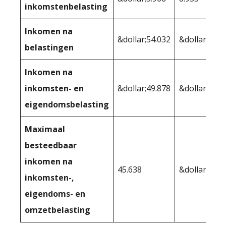
inkomstenbelasting
Inkomen na
&dollar;54.032
&dollar;51.0
belastingen
Inkomen na
inkomsten- en
&dollar;49.878
&dollar;50,0
eigendomsbelasting
Maximaal
besteedbaar
inkomen na
45.638
&dollar;45.6
inkomsten-,
eigendoms- en
omzetbelasting