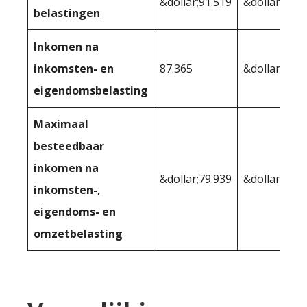
&dollar;91.519
&dollar;86.4
belastingen
Inkomen na
inkomsten- en
87.365
&dollar;85.4
eigendomsbelasting
Maximaal
besteedbaar
inkomen na
&dollar;79.939
&dollar;78.0
inkomsten-,
eigendoms- en
omzetbelasting