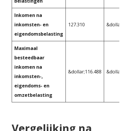
belastingen
Inkomen na
inkomsten- en
127.310
&dollar;122
eigendomsbelasting
Maximaal
besteedbaar
inkomen na
&dollar;116.488
&dollar;112
inkomsten-,
eigendoms- en
omzetbelasting
Vergelijking na