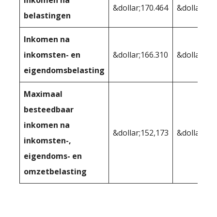
&dollar;170.464
&dollar;15
belastingen
Inkomen na
inkomsten- en
&dollar;166.310
&dollar;15
eigendomsbelasting
Maximaal
besteedbaar
inkomen na
&dollar;152,173
&dollar;14
inkomsten-,
eigendoms- en
omzetbelasting