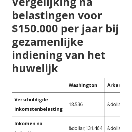
Vergelijking na
belastingen voor
$150.000 per jaar bij
gezamenlijke
indiening van het
huwelijk
Washington
Arkansas
Verschuldigde
18.536
&dollar;26.
inkomstenbelasting
Inkomen na
&dollar;131.464
&dollar;123