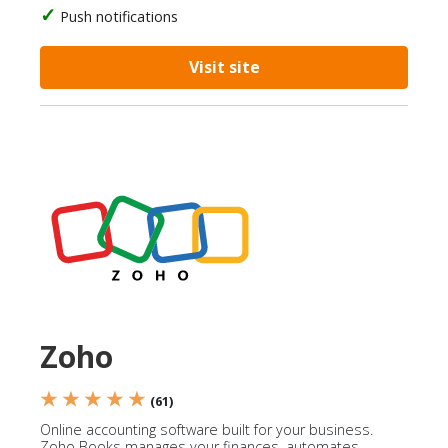
Push notifications
Visit site
Zoho
★ ★ ★ ★ ★
(61)
Online accounting software built for your business.
Zoho Books manages your finances, automates