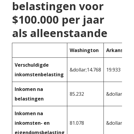
belastingen voor
$100.000 per jaar
als alleenstaande
Washington
Arkansas
Verschuldigde
&dollar;14.768
19.933
inkomstenbelasting
Inkomen na
85.232
&dollar;80.0
belastingen
Inkomen na
inkomsten- en
81.078
&dollar;79,0
eigendomsbelasting