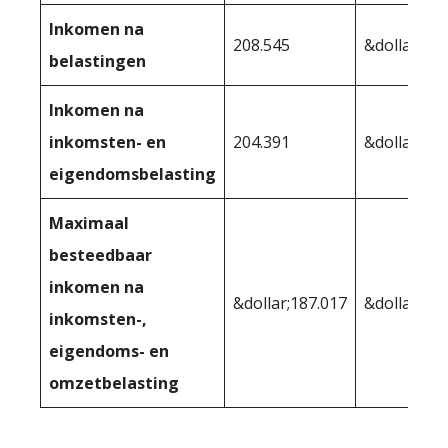
Inkomen na
208.545
&dollar;19
belastingen
Inkomen na
inkomsten- en
204.391
&dollar;19
eigendomsbelasting
Maximaal
besteedbaar
inkomen na
&dollar;187.017
&dollar;177
inkomsten-,
eigendoms- en
omzetbelasting