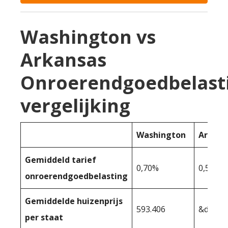
Washington vs
Arkansas
Onroerendgoedbelast
vergelijking
Washington
Arkans
Gemiddeld tarief
0,70%
0,53%
onroerendgoedbelasting
Gemiddelde huizenprijs
593.406
&dollar
per staat