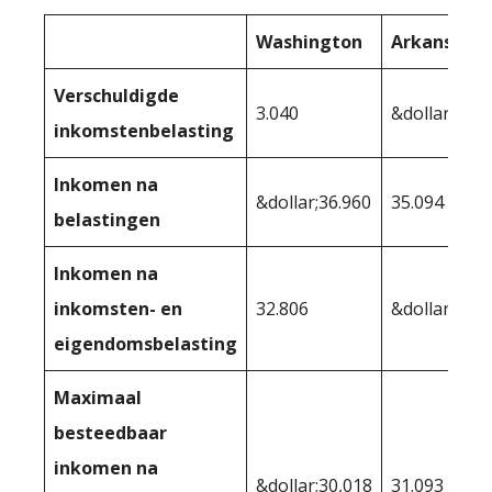
Washington
Arkansas
Verschuldigde
3.040
&dollar;4.90
inkomstenbelasting
Inkomen na
&dollar;36.960
35.094
belastingen
Inkomen na
inkomsten- en
32.806
&dollar;34.0
eigendomsbelasting
Maximaal
besteedbaar
inkomen na
&dollar;30,018
31.093