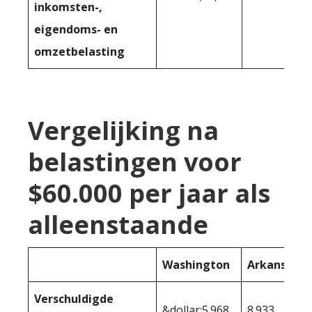
inkomsten-,
eigendoms- en
omzetbelasting
Vergelijking na
belastingen voor
$60.000 per jaar als
alleenstaande
Washington
Arkansas
Verschuldigde
&dollar;5.968
8.933