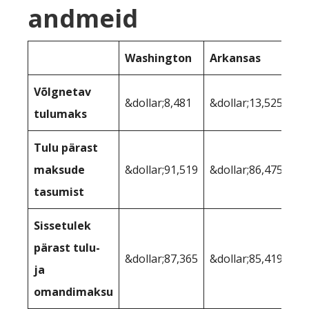
andmeid
Washington
Arkansas
Võlgnetav
&dollar;8,481
&dollar;13,525
tulumaks
Tulu pärast
maksude
&dollar;91,519
&dollar;86,475
tasumist
Sissetulek
pärast tulu-
&dollar;87,365
&dollar;85,419
ja
omandimaksu