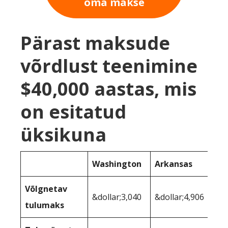
oma makse
Pärast maksude
võrdlust teenimine
$40,000 aastas, mis
on esitatud
üksikuna
Washington
Arkansas
Võlgnetav
&dollar;3,040
&dollar;4,906
tulumaks