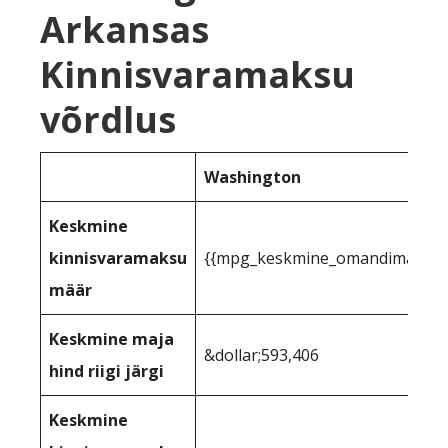
Arkansas
Kinnisvaramaksu
võrdlus
Washington
Keskmine
kinnisvaramaksu
{{mpg_keskmine_omandimaks_rii
määr
Keskmine maja
&dollar;593,406
hind riigi järgi
Keskmine