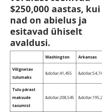
$250,000 aastas, kui
nad on abielus ja
esitavad ühiselt
avaldusi.
Washington
Arkansas
Võlgnetav
&dollar;41,455
&dollar;54,749
tulumaks
Tulu pärast
maksude
&dollar;208,545
&dollar;195,251
tasumist