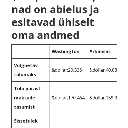
nad on abielus ja
esitavad ühiselt
oma andmed
Washington
Arkansas
Võlgnetav
&dollar;29,536
&dollar;40,080
tulumaks
Tulu pärast
maksude
&dollar;170,464
&dollar;159,920
tasumist
Sissetulek