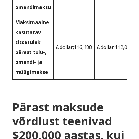
omandimaksu
Maksimaalne
kasutatav
sissetulek
&dollar;116,488
&dollar;112,007
pärast tulu-,
omandi- ja
müügimakse
Pärast maksude
võrdlust teenivad
$200,000 aastas, kui