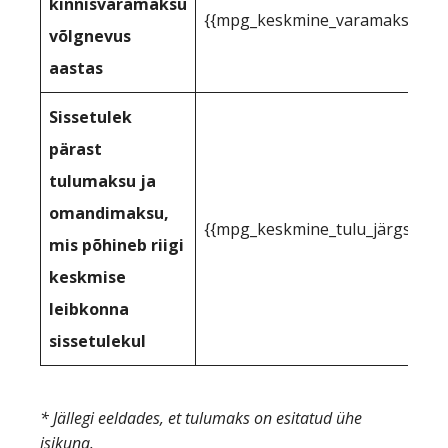
kinnisvaramaksu
{{mpg_keskmine_varamaksu_toe
võlgnevus
aastas
Sissetulek
pärast
tulumaksu ja
omandimaksu,
{{mpg_keskmine_tulu_järgselt_
mis põhineb riigi
keskmise
leibkonna
sissetulekul
* Jällegi eeldades, et tulumaks on esitatud ühe
isikuna.