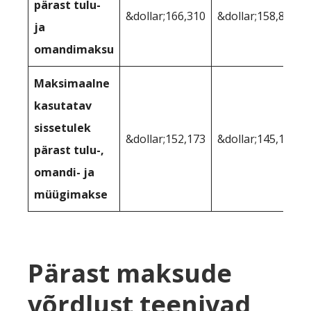
pärast tulu-
&dollar;166,310
&dollar;158,864
ja
omandimaksu
Maksimaalne
kasutatav
sissetulek
&dollar;152,173
&dollar;145,121
pärast tulu-,
omandi- ja
müügimakse
Pärast maksude
võrdlust teenivad