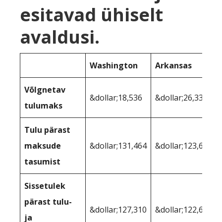
esitavad ühiselt
avaldusi.
Washington
Arkansas
Võlgnetav
&dollar;18,536
&dollar;26,330
tulumaks
Tulu pärast
maksude
&dollar;131,464
&dollar;123,670
tasumist
Sissetulek
pärast tulu-
&dollar;127,310
&dollar;122,614
ja