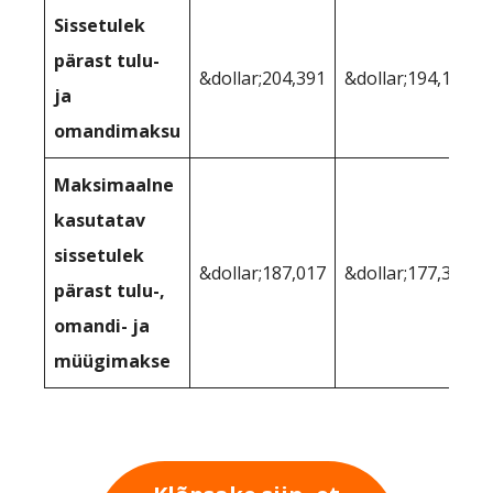
Sissetulek
pärast tulu-
&dollar;204,391
&dollar;194,195
ja
omandimaksu
Maksimaalne
kasutatav
sissetulek
&dollar;187,017
&dollar;177,395
pärast tulu-,
omandi- ja
müügimakse