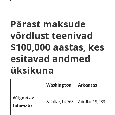
Pärast maksude
võrdlust teenivad
$100,000 aastas, kes
esitavad andmed
üksikuna
Washington
Arkansas
Võlgnetav
&dollar;14,768
&dollar;19,933
tulumaks