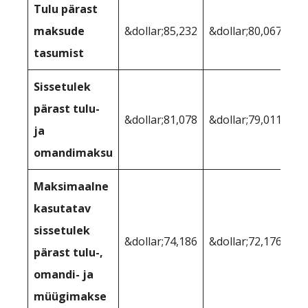
Tulu pärast
maksude
&dollar;85,232
&dollar;80,067
tasumist
Sissetulek
pärast tulu-
&dollar;81,078
&dollar;79,011
ja
omandimaksu
Maksimaalne
kasutatav
sissetulek
&dollar;74,186
&dollar;72,176
pärast tulu-,
omandi- ja
müügimakse