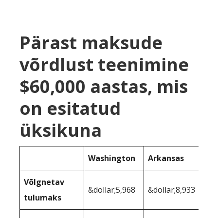
Pärast maksude
võrdlust teenimine
$60,000 aastas, mis
on esitatud
üksikuna
Washington
Arkansas
Võlgnetav
&dollar;5,968
&dollar;8,933
tulumaks