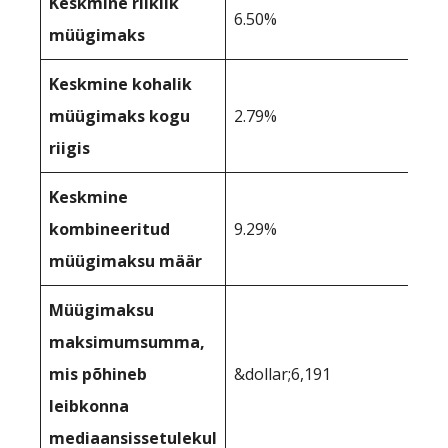
Keskmine riiklik
6.50%
müügimaks
Keskmine kohalik
müügimaks kogu
2.79%
riigis
Keskmine
kombineeritud
9.29%
müügimaksu määr
Müügimaksu
maksimumsumma,
mis põhineb
&dollar;6,191
leibkonna
mediaansissetulekul