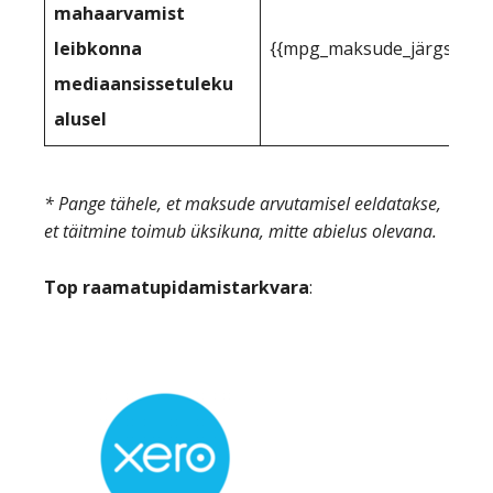
mahaarvamist
leibkonna
{{mpg_maksude_järgse_tulu
mediaansissetuleku
alusel
* Pange tähele, et maksude arvutamisel eeldatakse,
et täitmine toimub üksikuna, mitte abielus olevana.
Top raamatupidamistarkvara
: