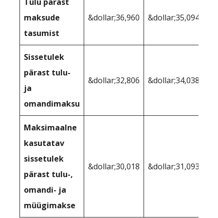
Tulu pärast
maksude
&dollar;36,960
&dollar;35,094
tasumist
Sissetulek
pärast tulu-
&dollar;32,806
&dollar;34,038
ja
omandimaksu
Maksimaalne
kasutatav
sissetulek
&dollar;30,018
&dollar;31,093
pärast tulu-,
omandi- ja
müügimakse