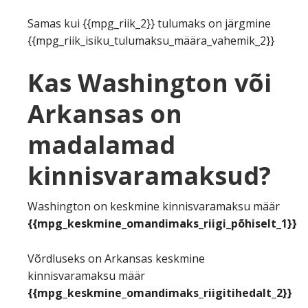
Samas kui {{mpg_riik_2}} tulumaks on järgmine
{{mpg_riik_isiku_tulumaksu_määra_vahemik_2}}
Kas Washington või
Arkansas on
madalamad
kinnisvaramaksud?
Washington on keskmine kinnisvaramaksu määr
{{mpg_keskmine_omandimaks_riigi_põhiselt_1}}
Võrdluseks on Arkansas keskmine
kinnisvaramaksu määr
{{mpg_keskmine_omandimaks_riigitihedalt_2}}