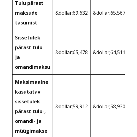
Tulu pärast
maksude
&dollar;69,632
&dollar;65,567
tasumist
Sissetulek
pärast tulu-
&dollar;65,478
&dollar;64,511
ja
omandimaksu
Maksimaalne
kasutatav
sissetulek
&dollar;59,912
&dollar;58,930
pärast tulu-,
omandi- ja
müügimakse