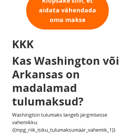
Klõpsake siin, et
aidata vähendada
oma makse
KKK
Kas Washington või
Arkansas on
madalamad
tulumaksud?
Washington tulumaks langeb järgmisesse
vahemikku:
{{mpg_riik_isiku_tulumaksumäär_vahemik_1}}