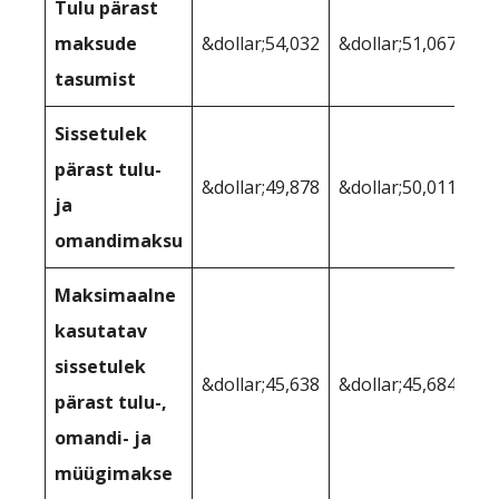
Tulu pärast
maksude
&dollar;54,032
&dollar;51,067
tasumist
Sissetulek
pärast tulu-
&dollar;49,878
&dollar;50,011
ja
omandimaksu
Maksimaalne
kasutatav
sissetulek
&dollar;45,638
&dollar;45,684
pärast tulu-,
omandi- ja
müügimakse