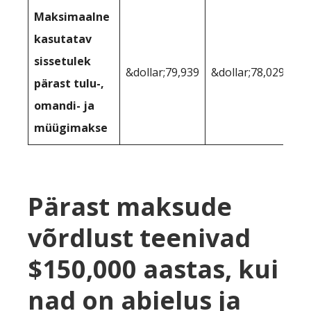
Maksimaalne
kasutatav
sissetulek
&dollar;79,939
&dollar;78,029
pärast tulu-,
omandi- ja
müügimakse
Pärast maksude
võrdlust teenivad
$150,000 aastas, kui
nad on abielus ja