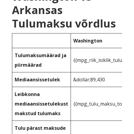
Arkansas
Tulumaksu võrdlus
Washington
Tulumaksumäärad ja
{{mpg_riik_isiklik_tuluma
piirmäärad
Mediaansissetulek
&dollar;89,430
Leibkonna
mediaansissetulekust
{{mpg_tulu_maksu_toetuse_
makstud tulumaks
Tulu pärast maksude