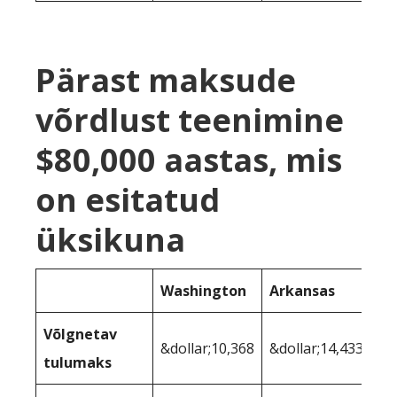
Pärast maksude
võrdlust teenimine
$80,000 aastas, mis
on esitatud
üksikuna
Washington
Arkansas
Võlgnetav
&dollar;10,368
&dollar;14,433
tulumaks