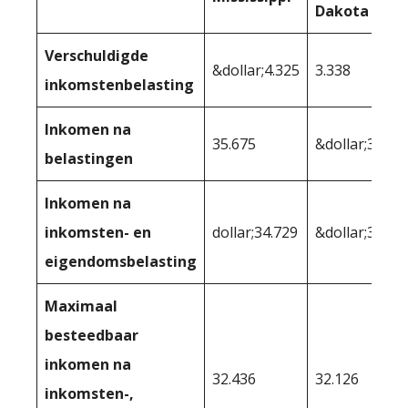
Dakota
Verschuldigde
&dollar;4.325
3.338
inkomstenbelasting
Inkomen na
35.675
&dollar;36.66
belastingen
Inkomen na
inkomsten- en
dollar;34.729
&dollar;34.36
eigendomsbelasting
Maximaal
besteedbaar
inkomen na
32.436
32.126
inkomsten-,