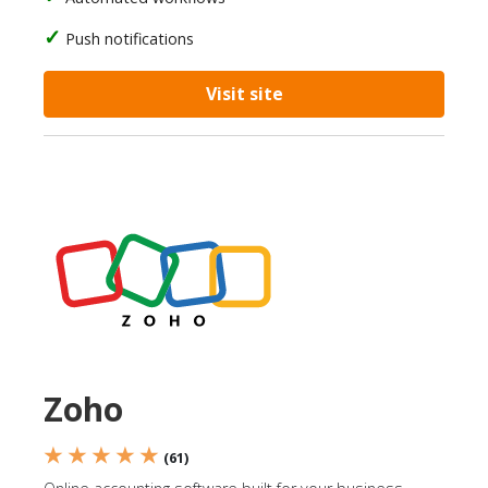
Push notifications
Visit site
Zoho
★ ★ ★ ★ ★
(61)