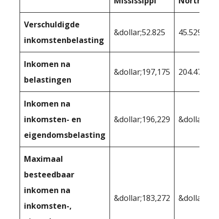
Mississippi
North Da
Verschuldigde
&dollar;52.825
45.529
inkomstenbelasting
Inkomen na
&dollar;197,175
204.471
belastingen
Inkomen na
inkomsten- en
&dollar;196,229
&dollar;20
eigendomsbelasting
Maximaal
besteedbaar
inkomen na
&dollar;183,272
&dollar;18
inkomsten-,