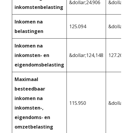
&dollar;24.906
&dollar;20.
inkomstenbelasting
Inkomen na
125.094
&dollar;12
belastingen
Inkomen na
inkomsten- en
&dollar;124,148
127.269
eigendomsbelasting
Maximaal
besteedbaar
inkomen na
115.950
&dollar;11
inkomsten-,
eigendoms- en
omzetbelasting