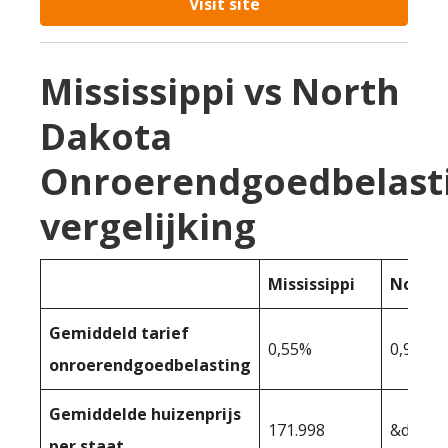
Visit site
Mississippi vs North
Dakota
Onroerendgoedbelast
vergelijking
Mississippi
North 
Gemiddeld tarief
0,55%
0,90%
onroerendgoedbelasting
Gemiddelde huizenprijs
171.998
&dollar
per staat