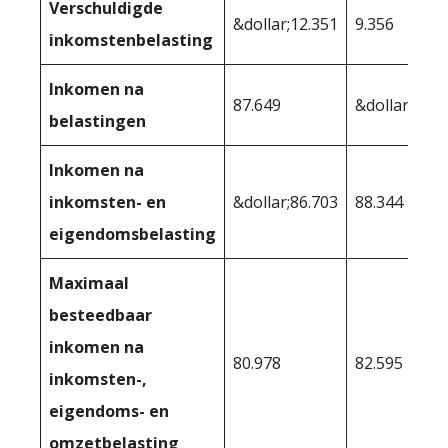
Verschuldigde
&dollar;12.351
9.356
inkomstenbelasting
Inkomen na
87.649
&dollar;90.6
belastingen
Inkomen na
inkomsten- en
&dollar;86.703
88.344
eigendomsbelasting
Maximaal
besteedbaar
inkomen na
80.978
82.595
inkomsten-,
eigendoms- en
omzetbelasting