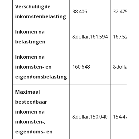
Verschuldigde
38.406
32.475
inkomstenbelasting
Inkomen na
&dollar;161.594
167.525
belastingen
Inkomen na
inkomsten- en
160.648
&dollar;16
eigendomsbelasting
Maximaal
besteedbaar
inkomen na
&dollar;150.040
154.474
inkomsten-,
eigendoms- en