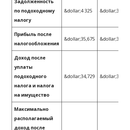
Задолженность
по подоходному
&dollar;4 325
&dollar;3 338
налогу
Прибыль после
&dollar;35,675
&dollar;36 66
налогообложения
Доход после
уплаты
подоходного
&dollar;34,729
&dollar;34 36
налога и налога
на имущество
Максимально
располагаемый
доход после