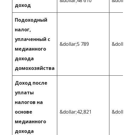
&dollar;48 610
&dollar;78
доход
Подоходный
налог,
уплаченный с
&dollar;5 789
&dollar;11
медианного
дохода
домохозяйства
Доход после
уплаты
налогов на
основе
&dollar;42,821
&dollar;67
медианного
дохода