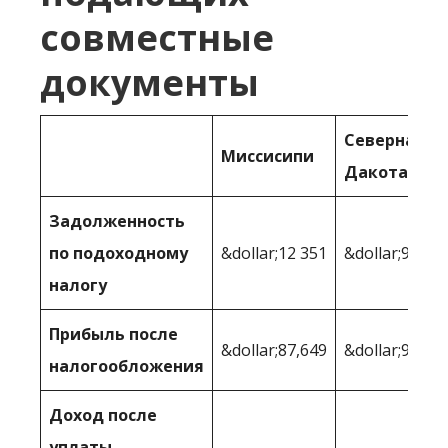
совместные
документы
Северная
Миссисипи
Дакота
Задолженность
по подоходному
&dollar;12 351
&dollar;9 356
налогу
Прибыль после
&dollar;87,649
&dollar;90,64
налогообложения
Доход после
уплаты