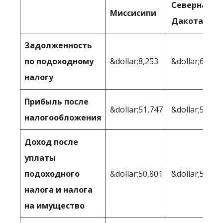
Северная
Миссисипи
Дакота
Задолженность
по подоходному
&dollar;8,253
&dollar;6 547
налогу
Прибыль после
&dollar;51,747
&dollar;53 45
налогообложения
Доход после
уплаты
подоходного
&dollar;50,801
&dollar;51,15
налога и налога
на имущество