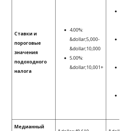
&dol
2.04
&dol
4.00%:
&dol
Ставки и
&dollar;5,000-
2.27
пороговые
&dollar;10,000
&dol
значения
5.00%:
&dol
подоходного
&dollar;10,001+
2.64
налога
&dol
&dol
2.90
&dol
Медианный