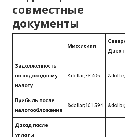
совместные
документы
Северная
Миссисипи
Дакота
Задолженность
по подоходному
&dollar;38,406
&dollar;32,4
налогу
Прибыль после
&dollar;161 594
&dollar;167,
налогообложения
Доход после
уплаты