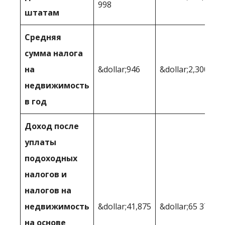
998
штатам
Средняя
сумма налога
на
&dollar;946
&dollar;2,300
недвижимость
в год
Доход после
уплаты
подоходных
налогов и
налогов на
недвижимость
&dollar;41,875
&dollar;65 373
на основе