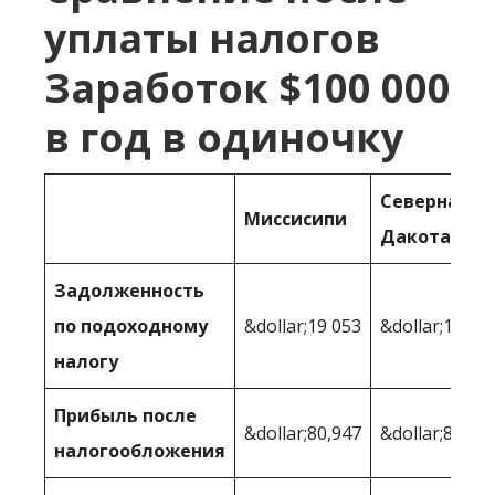
уплаты налогов
Заработок $100 000
в год в одиночку
Северная
Миссисипи
Дакота
Задолженность
по подоходному
&dollar;19 053
&dollar;16 16
налогу
Прибыль после
&dollar;80,947
&dollar;83,83
налогообложения