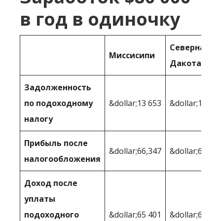
в год в одиночку
Северная
Миссисипи
Дакота
Задолженность
по подоходному
&dollar;13 653
&dollar;11 35
налогу
Прибыль после
&dollar;66,347
&dollar;68 64
налогообложения
Доход после
уплаты
подоходного
&dollar;65 401
&dollar;66 34