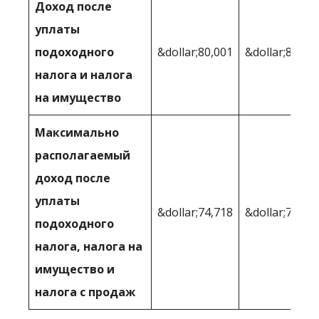
Доход после
уплаты
подоходного
&dollar;80,001
&dollar;81,53
налога и налога
на имущество
Максимально
располагаемый
доход после
уплаты
&dollar;74,718
&dollar;76,23
подоходного
налога, налога на
имущество и
налога с продаж