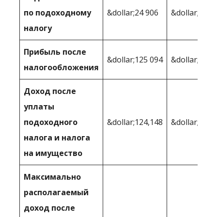
по подоходному
&dollar;24 906
&dollar;20,4
налогу
Прибыль после
&dollar;125 094
&dollar;129,
налогообложения
Доход после
уплаты
подоходного
&dollar;124,148
&dollar;127,
налога и налога
на имущество
Максимально
располагаемый
доход после