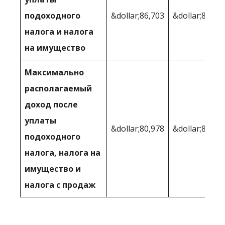
подоходного
&dollar;86,703
&dollar;88,34
налога и налога
на имущество
Максимально
располагаемый
доход после
уплаты
&dollar;80,978
&dollar;82,59
подоходного
налога, налога на
имущество и
налога с продаж