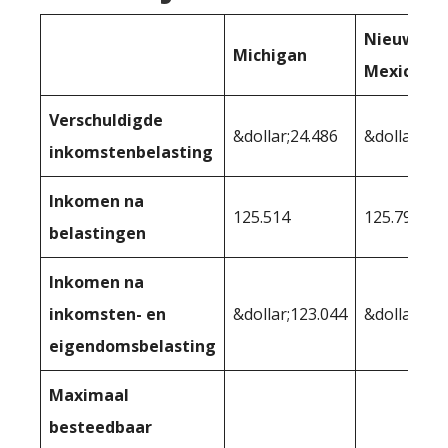
Nieuw-
Michigan
Mexico
Verschuldigde
&dollar;24.486
&dollar;24.
inkomstenbelasting
Inkomen na
125.514
125.791
belastingen
Inkomen na
inkomsten- en
&dollar;123.044
&dollar;124
eigendomsbelasting
Maximaal
besteedbaar