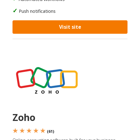
Push notifications
Visit site
Zoho
★ ★ ★ ★ ★
(61)