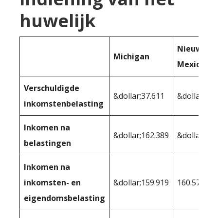
huwelijk
Nieuw-
Michigan
Mexico
Verschuldigde
&dollar;37.611
&dollar;37.
inkomstenbelasting
Inkomen na
&dollar;162.389
&dollar;162
belastingen
Inkomen na
inkomsten- en
&dollar;159.919
160.578
eigendomsbelasting