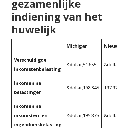
gezamenlijke
indiening van het
huwelijk
Michigan
Nieuw-Me
Verschuldigde
&dollar;51.655
&dollar;52.
inkomstenbelasting
Inkomen na
&dollar;198.345
197.972
belastingen
Inkomen na
inkomsten- en
&dollar;195.875
&dollar;19
eigendomsbelasting