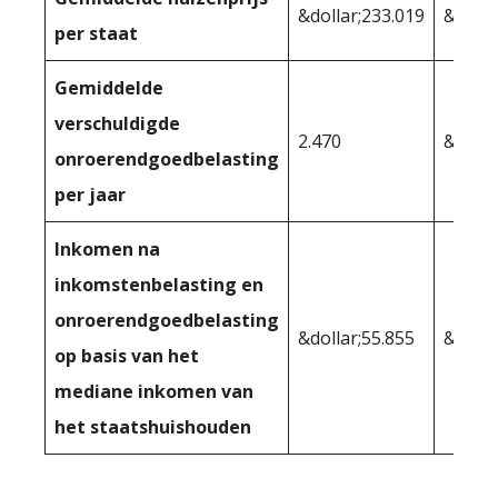
&dollar;233.019
&dolla
per staat
Gemiddelde
verschuldigde
2.470
&dolla
onroerendgoedbelasting
per jaar
Inkomen na
inkomstenbelasting en
onroerendgoedbelasting
&dollar;55.855
&dolla
op basis van het
mediane inkomen van
het staatshuishouden