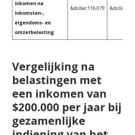
inkomen na
&dollar;116.079
&dollar;115
inkomsten-,
eigendoms- en
omzetbelasting
Vergelijking na
belastingen met
een inkomen van
$200.000 per jaar bij
gezamenlijke
indiening van het