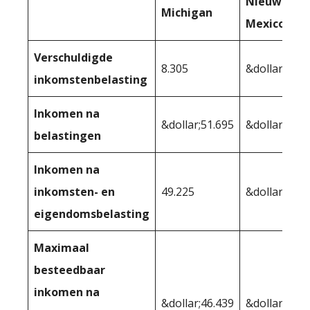
Nieuw-
Michigan
Mexico
Verschuldigde
8.305
&dollar;7.99
inkomstenbelasting
Inkomen na
&dollar;51.695
&dollar;52,0
belastingen
Inkomen na
inkomsten- en
49.225
&dollar;50.2
eigendomsbelasting
Maximaal
besteedbaar
inkomen na
&dollar;46.439
&dollar;46.5