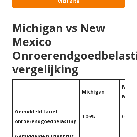
Visit site
Michigan vs New
Mexico
Onroerendgoedbelast
vergelijking
Nieuw
Michigan
Mexic
Gemiddeld tarief
1.06%
0,60%
onroerendgoedbelasting
Gemiddelde huizenprijs