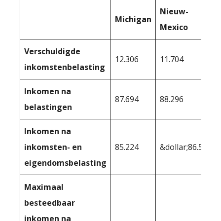
Nieuw-
Michigan
Mexico
Verschuldigde
12.306
11.704
inkomstenbelasting
Inkomen na
87.694
88.296
belastingen
Inkomen na
inkomsten- en
85.224
&dollar;86.533
eigendomsbelasting
Maximaal
besteedbaar
inkomen na