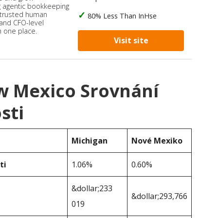
 agentic bookkeeping
 trusted human
80% Less Than InHse
 and CFO-level
n one place.
Visit site
w Mexico Srovnání
sti
Michigan
Nové Mexiko
ti
1.06%
0.60%
&dollar;233
&dollar;293,766
019