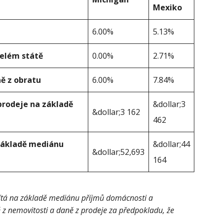
Mexiko
6.00%
5.13%
celém státě
0.00%
2.71%
ě z obratu
6.00%
7.84%
prodeje na základě
&dollar;3
&dollar;3 162
462
 základě mediánu
&dollar;44
&dollar;52,693
164
čítá na základě mediánu příjmů domácnosti a
 z nemovitosti a daně z prodeje za předpokladu, že