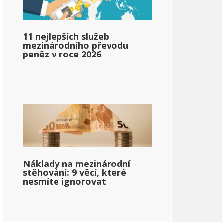
11 nejlepších služeb
mezinárodního převodu
peněz v roce 2026
pg_income_based_on_state_median_income_single_2}}
Náklady na mezinárodní
pg_po_daňovém_příjmu_na_státním_mediánovém_příjmu_jed
stěhování: 9 věcí, které
nesmíte ignorovat