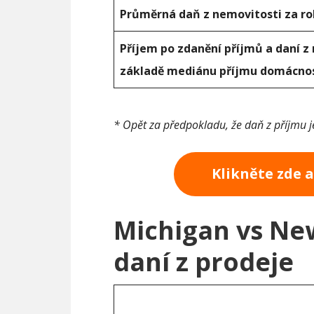
Průměrná daň z nemovitosti za ro
Příjem po zdanění příjmů a daní z
základě mediánu příjmu domácnos
* Opět za předpokladu, že daň z příjmu 
Klikněte zde 
Michigan vs Ne
daní z prodeje