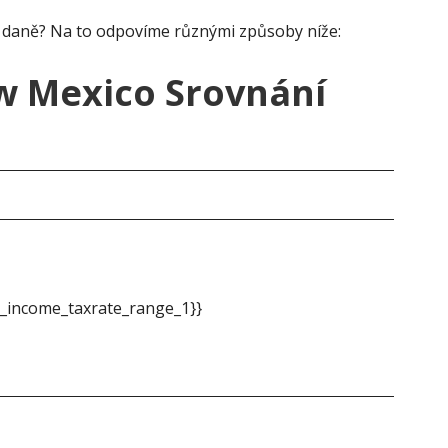
 daně? Na to odpovíme různými způsoby níže:
w Mexico Srovnání
No
_income_taxrate_range_1}}
{{m
&do