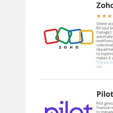
Zoh
★ ★ ★
Online acc
for your 
manages y
automate
workflows
collective
departmen
to expen
makes it a
Trial peri
cen
Pilo
Pilot give
financial
to manag