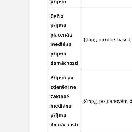
příjem
Daň z
příjmu
placená z
{{mpg_income_based_
mediánu
příjmu
domácnosti
Příjem po
zdanění na
základě
{{mpg_po_daňovém_př
mediánu
příjmu
domácnosti