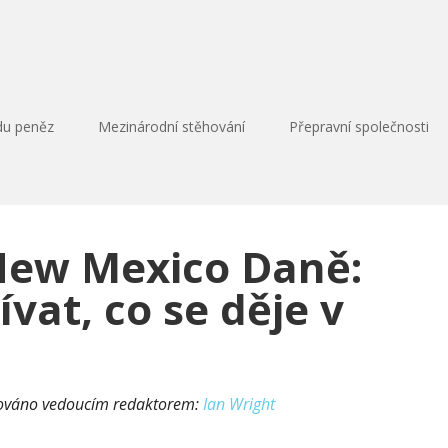
du peněz
Mezinárodní stěhování
Přepravní společnosti
New Mexico Daně:
ívat, co se děje v
lováno vedoucím redaktorem:
Ian Wright