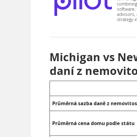
combining
software,
advisors,
strategy i
Michigan vs Ne
daní z nemovito
Průměrná sazba daně z nemovitos
Průměrná cena domu podle státu