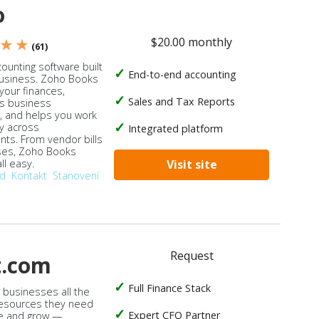
o
$20.00 monthly
 ★ ★
(61)
ounting software built
End-to-end accounting
business. Zoho Books
our finances,
Sales and Tax Reports
s business
, and helps you work
ly across
Integrated platform
ts. From vendor bills
ses, Zoho Books
ll easy.
Visit site
od
Kontakt
Stanovení
Request
t.com
Full Finance Stack
s businesses all the
 resources they need
Expert CFO Partner
e and grow —