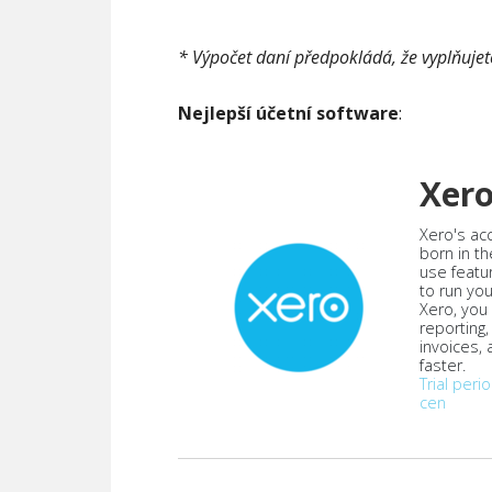
* Výpočet daní předpokládá, že vyplňujet
Nejlepší účetní software
:
Xer
Xero's ac
born in th
use featu
to run yo
Xero, you
reporting
invoices,
faster.
Trial peri
cen