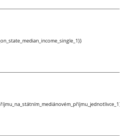
on_state_median_income_single_1}}
{{m
íjmu_na_státním_mediánovém_příjmu_jednotlivce_1}}
{{m