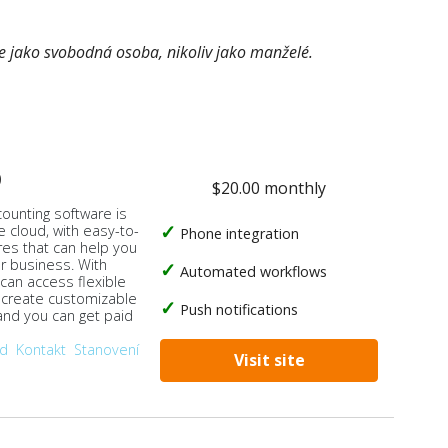
e jako svobodná osoba, nikoliv jako manželé.
o
$20.00 monthly
counting software is
e cloud, with easy-to-
Phone integration
res that can help you
ur business. With
Automated workflows
 can access flexible
, create customizable
Push notifications
 and you can get paid
od
Kontakt
Stanovení
Visit site