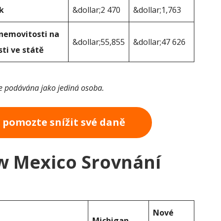
k
&dollar;2 470
&dollar;1,763
 nemovitosti na
&dollar;55,855
&dollar;47 626
ti ve státě
je podávána jako jediná osoba.
a pomozte snížit své daně
w Mexico Srovnání
Nové
Michigan