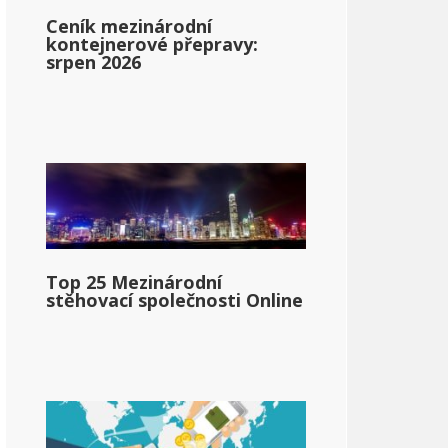
Ceník mezinárodní
kontejnerové přepravy:
srpen 2026
vé Mexiko
Top 25 Mezinárodní
stěhovací společnosti Online
pg_state_personal_income_taxrate_range_2}}
llar;56 420