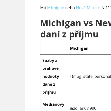
Má
Michigan
nebo
Nové Mexiko
Nižší
Michigan vs Ne
daní z příjmu
Michigan
Sazby a
prahové
hodnoty
{{mpg_state_personal
daně z
příjmu
Mediánový
&dollar;68 990