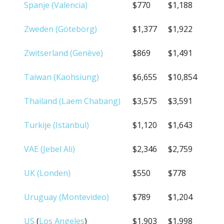
Spanje (Valencia)
$770
$1,188
Zweden (Göteborg)
$1,377
$1,922
Zwitserland (Genève)
$869
$1,491
Taiwan (Kaohsiung)
$6,655
$10,854
Thailand (Laem Chabang)
$3,575
$3,591
Turkije (Istanbul)
$1,120
$1,643
VAE (Jebel Ali)
$2,346
$2,759
UK (Londen)
$550
$778
Uruguay (Montevideo)
$789
$1,204
US
(
Los Angeles
)
$1,903
$1,998