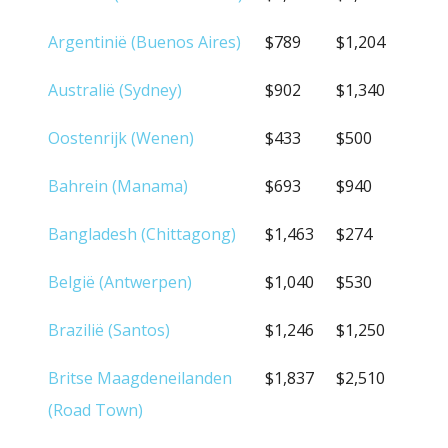
(
HAVEN
/STAD)
Argentinië (Buenos Aires)
$789
$1,204
Australië (Sydney)
$902
$1,340
Oostenrijk (Wenen)
$433
$500
Bahrein (Manama)
$693
$940
Bangladesh (Chittagong)
$1,463
$274
België (Antwerpen)
$1,040
$530
Brazilië (Santos)
$1,246
$1,250
Britse Maagdeneilanden
$1,837
$2,510
(Road Town)