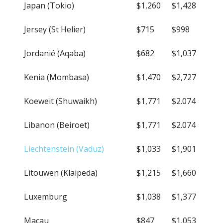
Japan (Tokio)
$1,260
$1,428
Jersey (St Helier)
$715
$998
Jordanië (Aqaba)
$682
$1,037
Kenia (Mombasa)
$1,470
$2,727
Koeweit (Shuwaikh)
$1,771
$2.074
Libanon (Beiroet)
$1,771
$2.074
Liechtenstein (Vaduz)
$1,033
$1,901
Litouwen (Klaipeda)
$1,215
$1,660
Luxemburg
$1,038
$1,377
Macau
$847
$1,053