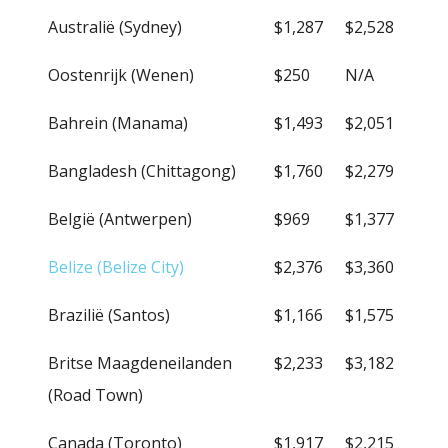
Australië (Sydney)
$1,287
$2,528
Oostenrijk (Wenen)
$250
N/A
Bahrein (Manama)
$1,493
$2,051
Bangladesh (Chittagong)
$1,760
$2,279
België (Antwerpen)
$969
$1,377
Belize (Belize City)
$2,376
$3,360
Brazilië (Santos)
$1,166
$1,575
Britse Maagdeneilanden
$2,233
$3,182
(Road Town)
Canada (Toronto)
$1,917
$2,215