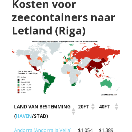
Kosten voor
zeecontainers naar
Letland (Riga)
LAND VAN BESTEMMING
20FT
40FT
(
HAVEN
/STAD)
LAND VAN BESTEMMING
20FT
40FT
Andorra (Andorra la Vella)
$1,054
$1,389