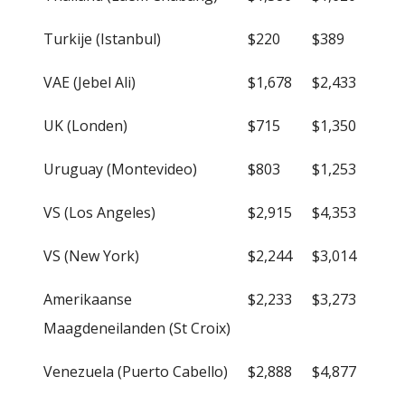
Turkije (Istanbul)
$220
$389
VAE (Jebel Ali)
$1,678
$2,433
UK (Londen)
$715
$1,350
Uruguay (Montevideo)
$803
$1,253
VS (Los Angeles)
$2,915
$4,353
VS (New York)
$2,244
$3,014
Amerikaanse
$2,233
$3,273
Maagdeneilanden (St Croix)
Venezuela (Puerto Cabello)
$2,888
$4,877