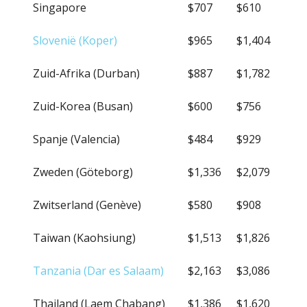
Singapore
$707
$610
Slovenië (Koper)
$965
$1,404
Zuid-Afrika (Durban)
$887
$1,782
Zuid-Korea (Busan)
$600
$756
Spanje (Valencia)
$484
$929
Zweden (Göteborg)
$1,336
$2,079
Zwitserland (Genève)
$580
$908
Taiwan (Kaohsiung)
$1,513
$1,826
Tanzania (Dar es Salaam)
$2,163
$3,086
Thailand (Laem Chabang)
$1,386
$1,620