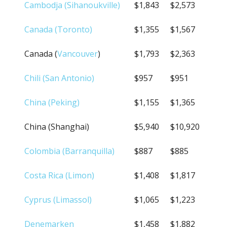
Cambodja (Sihanoukville)
$1,843
$2,573
Canada (Toronto)
$1,355
$1,567
Canada (
Vancouver
)
$1,793
$2,363
Chili (San Antonio)
$957
$951
China (Peking)
$1,155
$1,365
China (Shanghai)
$5,940
$10,920
Colombia (Barranquilla)
$887
$885
Costa Rica (Limon)
$1,408
$1,817
Cyprus (Limassol)
$1,065
$1,223
Denemarken
$1,458
$1,882