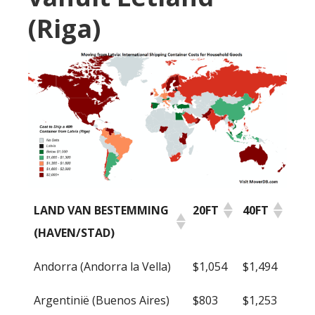
(Riga)
LAND VAN BESTEMMING
20FT
40FT
(HAVEN/STAD)
LAND VAN BESTEMMING
20FT
40FT
Andorra (Andorra la Vella)
$1,054
$1,494
(HAVEN/STAD)
Argentinië (Buenos Aires)
$803
$1,253