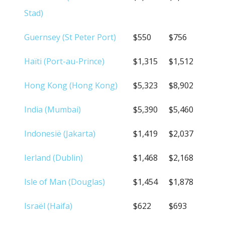
Stad)
Guernsey (St Peter Port)
$550
$756
Haïti (Port-au-Prince)
$1,315
$1,512
Hong Kong (Hong Kong)
$5,323
$8,902
India (Mumbai)
$5,390
$5,460
Indonesië (Jakarta)
$1,419
$2,037
Ierland (Dublin)
$1,468
$2,168
Isle of Man (Douglas)
$1,454
$1,878
Israël (Haifa)
$622
$693