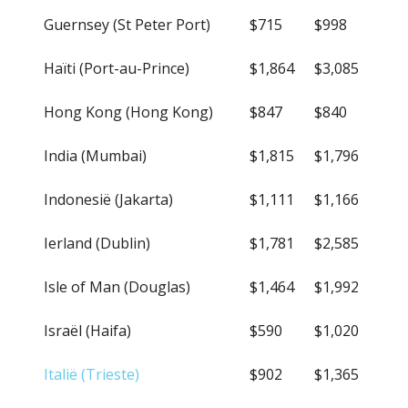
Guernsey (St Peter Port)
$715
$998
Haïti (Port-au-Prince)
$1,864
$3,085
Hong Kong (Hong Kong)
$847
$840
India (Mumbai)
$1,815
$1,796
Indonesië (Jakarta)
$1,111
$1,166
Ierland (Dublin)
$1,781
$2,585
Isle of Man (Douglas)
$1,464
$1,992
Israël (Haifa)
$590
$1,020
Italië (Trieste)
$902
$1,365