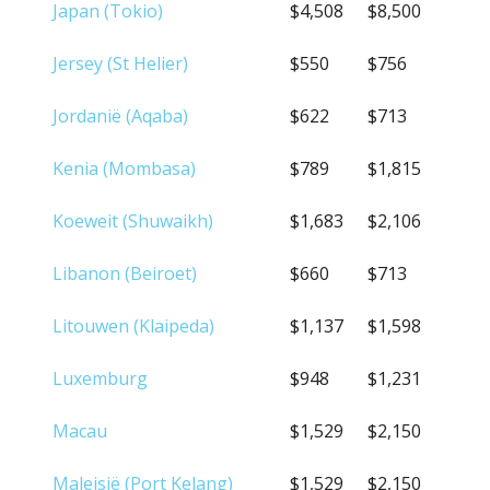
Japan (Tokio)
$4,508
$8,500
Jersey (St Helier)
$550
$756
Jordanië (Aqaba)
$622
$713
Kenia (Mombasa)
$789
$1,815
Koeweit (Shuwaikh)
$1,683
$2,106
Libanon (Beiroet)
$660
$713
Litouwen (Klaipeda)
$1,137
$1,598
Luxemburg
$948
$1,231
Macau
$1,529
$2,150
Maleisië (Port Kelang)
$1,529
$2,150