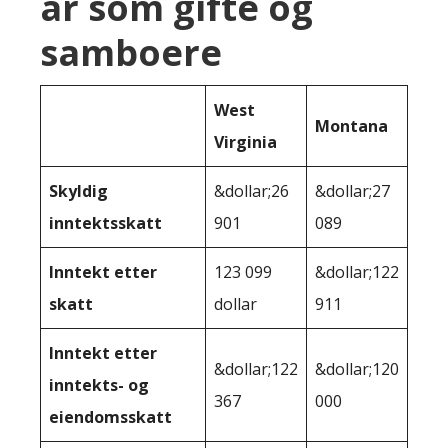
år som gifte og
samboere
West
Montana
Virginia
Skyldig
&dollar;26
&dollar;27
inntektsskatt
901
089
Inntekt etter
123 099
&dollar;122
skatt
dollar
911
Inntekt etter
&dollar;122
&dollar;120
inntekts- og
367
000
eiendomsskatt