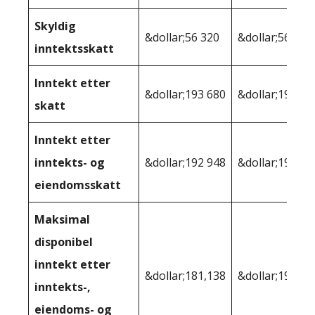
Skyldig
&dollar;56 320
&dollar;56 758
inntektsskatt
Inntekt etter
&dollar;193 680
&dollar;193,24
skatt
Inntekt etter
inntekts- og
&dollar;192 948
&dollar;190 33
eiendomsskatt
Maksimal
disponibel
inntekt etter
&dollar;181,138
&dollar;190 33
inntekts-,
eiendoms- og