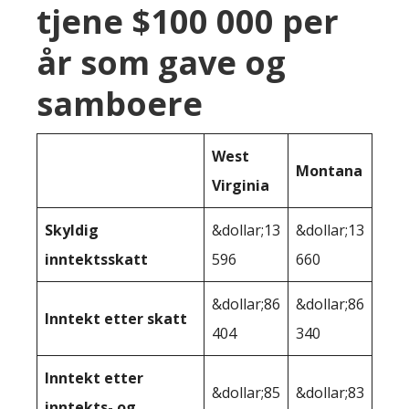
tjene $100 000 per
år som gave og
samboere
West
Montana
Virginia
Skyldig
&dollar;13
&dollar;13
inntektsskatt
596
660
&dollar;86
&dollar;86
Inntekt etter skatt
404
340
Inntekt etter
&dollar;85
&dollar;83
inntekts- og