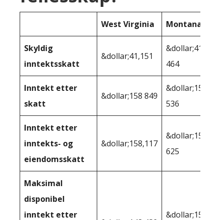
West Virginia
Montana
Skyldig
&dollar;41
&dollar;41,151
inntektsskatt
464
Inntekt etter
&dollar;158
&dollar;158 849
skatt
536
Inntekt etter
&dollar;155
inntekts- og
&dollar;158,117
625
eiendomsskatt
Maksimal
disponibel
inntekt etter
&dollar;155