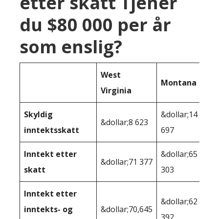
etter skatt Tjener
du $80 000 per år
som enslig?
West
Montana
Virginia
Skyldig
&dollar;14
&dollar;8 623
inntektsskatt
697
Inntekt etter
&dollar;65
&dollar;71 377
skatt
303
Inntekt etter
&dollar;62
inntekts- og
&dollar;70,645
392