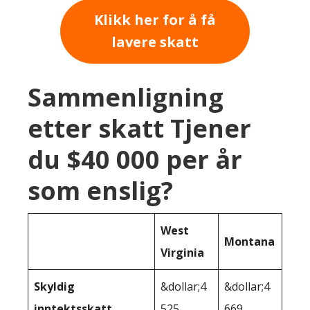
Klikk her for å få
lavere skatt
Sammenligning
etter skatt Tjener
du $40 000 per år
som enslig?
West
Montana
Virginia
Skyldig
&dollar;4
&dollar;4
inntektsskatt
525
669