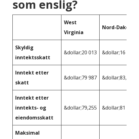
som enslig?
West
Nord-Dakota
Virginia
Skyldig
&dollar;20 013
&dollar;16 163
inntektsskatt
Inntekt etter
&dollar;79 987
&dollar;83,837
skatt
Inntekt etter
inntekts- og
&dollar;79,255
&dollar;81 537
eiendomsskatt
Maksimal