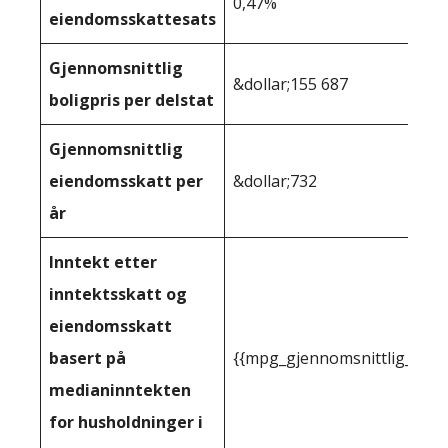
0,47%
eiendomsskattesats
Gjennomsnittlig
&dollar;155 687
boligpris per delstat
Gjennomsnittlig
eiendomsskatt per
&dollar;732
år
Inntekt etter
inntektsskatt og
eiendomsskatt
basert på
{{mpg_gjennomsnittlig_innt
medianinntekten
for husholdninger i