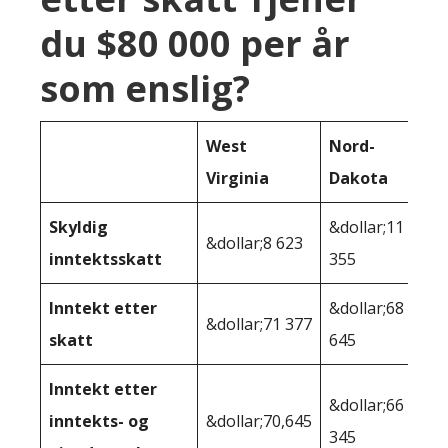
du $80 000 per år
som enslig?
West
Nord-
Virginia
Dakota
Skyldig
&dollar;11
&dollar;8 623
inntektsskatt
355
Inntekt etter
&dollar;68
&dollar;71 377
skatt
645
Inntekt etter
&dollar;66
inntekts- og
&dollar;70,645
345