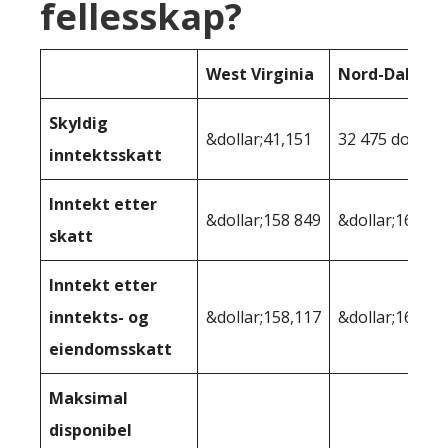
fellesskap?
West Virginia
Nord-Dakota
Skyldig
&dollar;41,151
32 475 dollar
inntektsskatt
Inntekt etter
&dollar;158 849
&dollar;167 52
skatt
Inntekt etter
inntekts- og
&dollar;158,117
&dollar;165,22
eiendomsskatt
Maksimal
disponibel