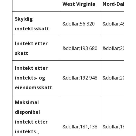
West Virginia
Nord-Dakota
Skyldig
&dollar;56 320
&dollar;45 529
inntektsskatt
Inntekt etter
&dollar;193 680
&dollar;204 47
skatt
Inntekt etter
inntekts- og
&dollar;192 948
&dollar;202,17
eiendomsskatt
Maksimal
disponibel
inntekt etter
&dollar;181,138
&dollar;189 01
inntekts-,