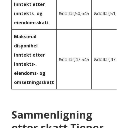
Inntekt etter
inntekts- og
&dollar;50,645
&dollar;51,153
eiendomsskatt
Maksimal
disponibel
inntekt etter
&dollar;47 545
&dollar;47 824
inntekts-,
eiendoms- og
omsetningsskatt
Sammenligning
etter skatt Tjener