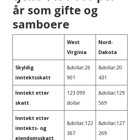
år som gifte og
samboere
West
Nord-
Virginia
Dakota
Skyldig
&dollar;26
&dollar;20
inntektsskatt
901
431
Inntekt etter
123 099
&dollar;129
skatt
dollar
569
Inntekt etter
&dollar;122
&dollar;127
inntekts- og
367
269
eiendomsskatt