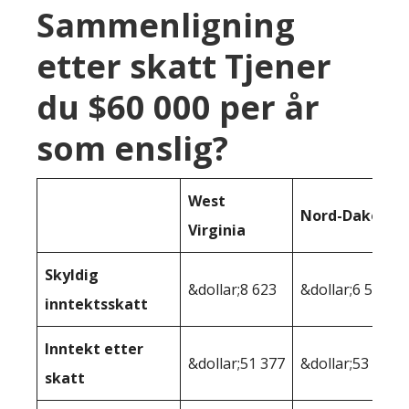
Sammenligning
etter skatt Tjener
du $60 000 per år
som enslig?
West
Nord-Dakota
Virginia
Skyldig
&dollar;8 623
&dollar;6 547
inntektsskatt
Inntekt etter
&dollar;51 377
&dollar;53 453
skatt