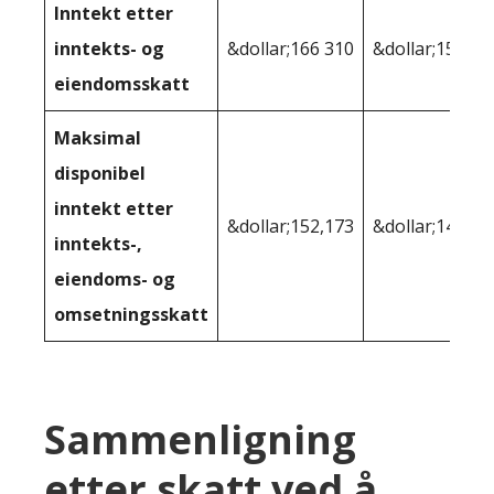
Inntekt etter
inntekts- og
&dollar;166 310
&dollar;156,14
eiendomsskatt
Maksimal
disponibel
inntekt etter
&dollar;152,173
&dollar;148 00
inntekts-,
eiendoms- og
omsetningsskatt
Sammenligning
etter skatt ved å