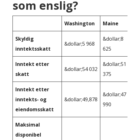
som enslig?
Washington
Maine
Skyldig
&dollar;8
&dollar;5 968
inntektsskatt
625
Inntekt etter
&dollar;51
&dollar;54 032
skatt
375
Inntekt etter
&dollar;47
inntekts- og
&dollar;49,878
990
eiendomsskatt
Maksimal
disponibel