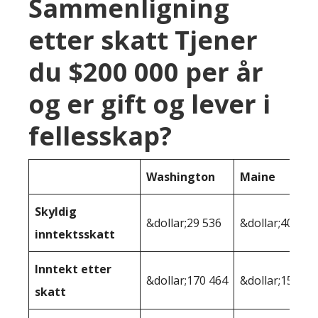
Sammenligning
etter skatt Tjener
du $200 000 per år
og er gift og lever i
fellesskap?
Washington
Maine
Skyldig
&dollar;29 536
&dollar;40 475
inntektsskatt
Inntekt etter
&dollar;170 464
&dollar;159 52
skatt