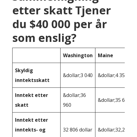
etter skatt Tjener
du $40 000 per år
som enslig?
Washington
Maine
Skyldig
&dollar;3 040
&dollar;4 351
inntektsskatt
Inntekt etter
&dollar;36
&dollar;35 649
skatt
960
Inntekt etter
inntekts- og
32 806 dollar
&dollar;32,264