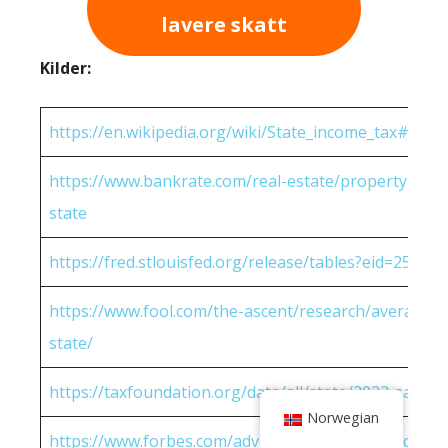
lavere skatt
Kilder:
https://en.wikipedia.org/wiki/State_income_tax#Rates
https://www.bankrate.com/real-estate/property-tax-
state
https://fred.stlouisfed.org/release/tables?eid=25951
https://www.fool.com/the-ascent/research/average-h
state/
https://taxfoundation.org/data/all/state/2022-sales-t
Norwegian
https://www.forbes.com/advisor/income-tax-calculato