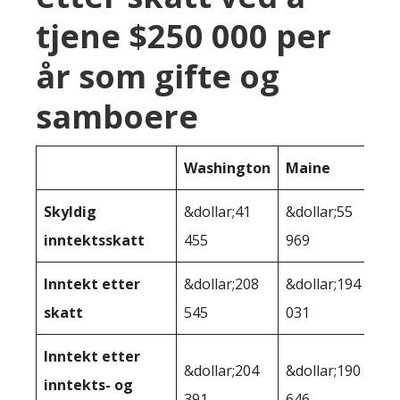
tjene $250 000 per
år som gifte og
samboere
Washington
Maine
Skyldig
&dollar;41
&dollar;55
inntektsskatt
455
969
Inntekt etter
&dollar;208
&dollar;194
skatt
545
031
Inntekt etter
&dollar;204
&dollar;190
inntekts- og
391
646