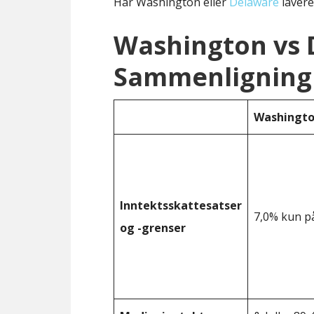
Har Washington eller
Delaware
lavere
Washington vs 
Sammenligning 
Washingt
Inntektsskattesatser
7,0% kun på
og -grenser