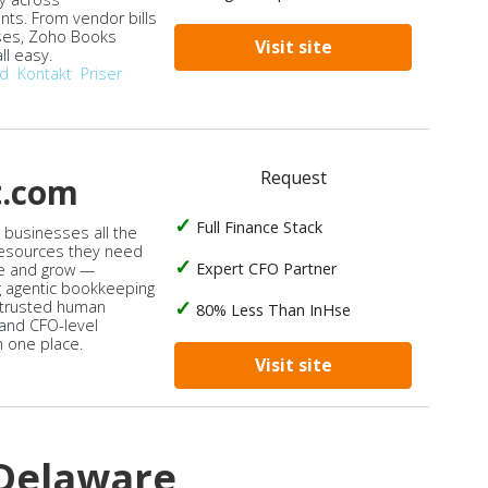
ts. From vendor bills
ses, Zoho Books
Visit site
ll easy.
od
Kontakt
Priser
Request
t.com
Full Finance Stack
s businesses all the
 resources they need
Expert CFO Partner
e and grow —
 agentic bookkeeping
 trusted human
80% Less Than InHse
 and CFO-level
n one place.
Visit site
Delaware