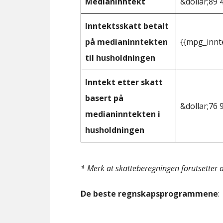
Medianinntekt
&dollar;89 
Inntektsskatt betalt
på medianinntekten
{{mpg_innt
til husholdningen
Inntekt etter skatt
basert på
&dollar;76 
medianinntekten i
husholdningen
* Merk at skatteberegningen forutsetter at
De beste regnskapsprogrammene
: