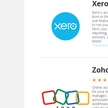
Xer
Xero's ac
born in th
use featu
to run yo
Xero, you
reporting
invoices,
faster.
Trial peri
Zoh
★ ★ ★
Online acc
for your 
manages y
automate
workflows
collective