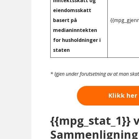
inntektsskatt og
eiendomsskatt
basert på
{{mpg_gjenn
medianinntekten
for husholdninger i
staten
* Igjen under forutsetning av at man ska
Klikk her 
{{mpg_stat_1}} 
Sammenligning 