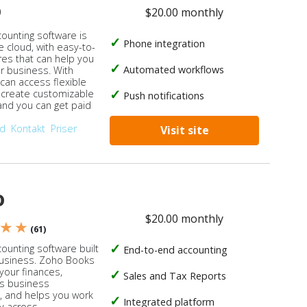
o
$20.00 monthly
counting software is
Phone integration
e cloud, with easy-to-
res that can help you
Automated workflows
ur business. With
 can access flexible
, create customizable
Push notifications
 and you can get paid
od
Kontakt
Priser
Visit site
o
$20.00 monthly
 ★ ★
(61)
ounting software built
End-to-end accounting
business. Zoho Books
our finances,
Sales and Tax Reports
s business
, and helps you work
Integrated platform
ly across