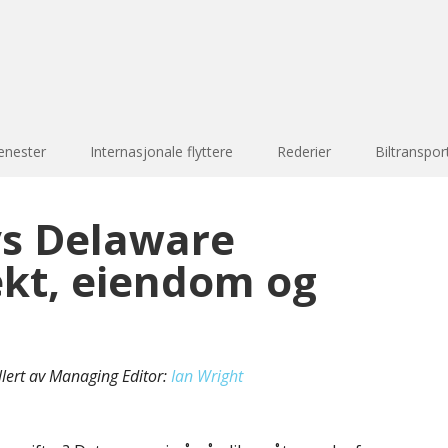
enester
Internasjonale flyttere
Rederier
Biltranspor
s Delaware
ekt, eiendom og
llert av Managing Editor:
Ian Wright