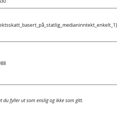
430
&do
ektsskatt_basert_på_statlig_medianinntekt_enkelt_1}}
{{m
988
&do
 du fyller ut som enslig og ikke som gitt.