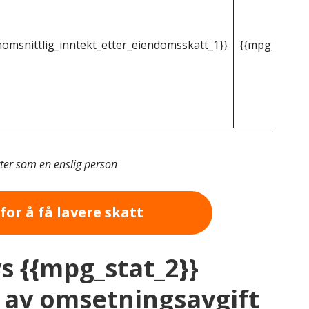
omsnittlig_inntekt_etter_eiendomsskatt_1}}
{{mpg_gjenno
tter som en enslig person
for å få lavere skatt
vs {{mpg_stat_2}}
av omsetningsavgift