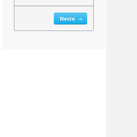
Neste
msnittlig_inntekt_etter_eiendomsskatt_2}}