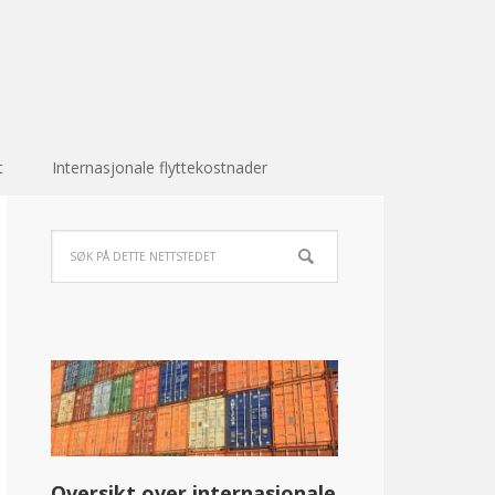
t
Internasjonale flyttekostnader
Oversikt over internasjonale