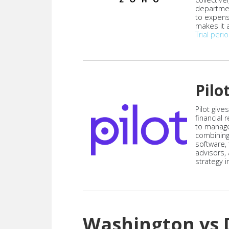
departmen
to expen
makes it a
Trial peri
Pilo
Pilot give
financial
to manag
combining
software,
advisors,
strategy i
Washington vs 