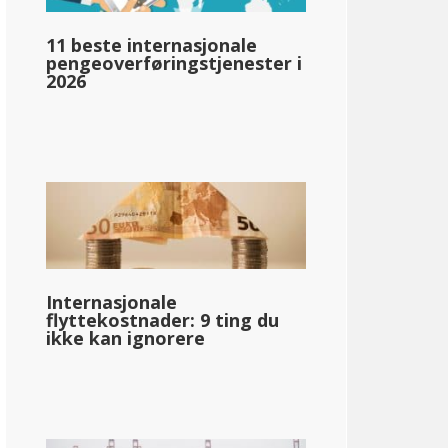
llar;80 750
11 beste internasjonale
pengeoverføringstjenester i
2026
pg_inntektsskatt_basert_på_statens_medianinntekt_enkelt_
llar;66,126
Internasjonale
flyttekostnader: 9 ting du
ikke kan ignorere