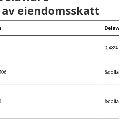
 av eiendomsskatt
n
Delaware
0,48%
406
&dollar;367 4
4
&dollar;1 764