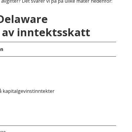
 avgifter? Det svarer vi på på ulike måter nedenfor:
Delaware
av inntektsskatt
on
Del
 kapitalgevinstinntekter