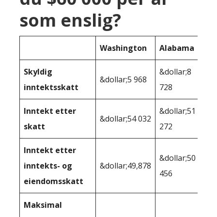
som enslig?
Washington
Alabama
Skyldig
&dollar;8
&dollar;5 968
inntektsskatt
728
Inntekt etter
&dollar;51
&dollar;54 032
skatt
272
Inntekt etter
&dollar;50
inntekts- og
&dollar;49,878
456
eiendomsskatt
Maksimal