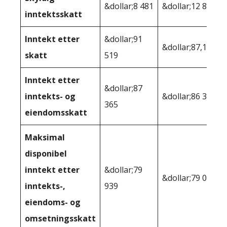
&dollar;8 481
&dollar;12 856
inntektsskatt
Inntekt etter
&dollar;91
&dollar;87,144
skatt
519
Inntekt etter
&dollar;87
inntekts- og
&dollar;86 328
365
eiendomsskatt
Maksimal
disponibel
inntekt etter
&dollar;79
&dollar;79 026
inntekts-,
939
eiendoms- og
omsetningsskatt