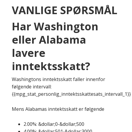
VANLIGE SPØRSMÅL
Har Washington
eller Alabama
lavere
inntektsskatt?
Washingtons inntektsskatt faller innenfor
følgende intervall:
{{mpg_stat_personlig_inntektsskattesats_intervall_1}}
Mens Alabamas inntektsskatt er følgende
2.00%: &dollar;0-&dollar;500
4.00%: &dollar;501-&dollar;3000