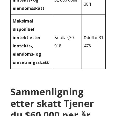
inntekts- og
32 806 dollar
384
eiendomsskatt
Maksimal
disponibel
inntekt etter
&dollar;30
&dollar;31
inntekts-,
018
476
eiendoms- og
omsetningsskatt
Sammenligning
etter skatt Tjener
du $60 000 per år