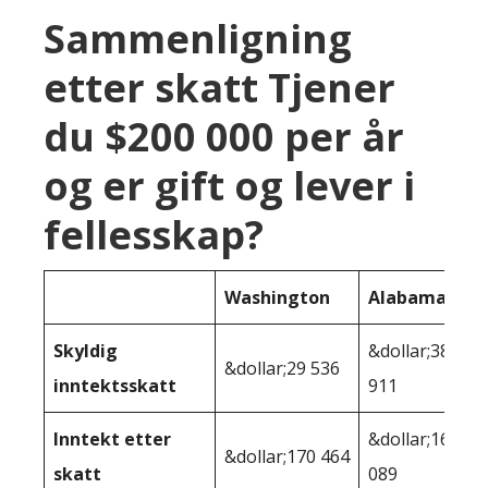
Sammenligning
etter skatt Tjener
du $200 000 per år
og er gift og lever i
fellesskap?
Washington
Alabama
Skyldig
&dollar;38
&dollar;29 536
inntektsskatt
911
Inntekt etter
&dollar;161
&dollar;170 464
skatt
089