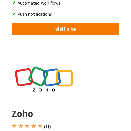
Automated workflows
Push notifications
Visit site
Zoho
★ ★ ★ ★ ★
(61)