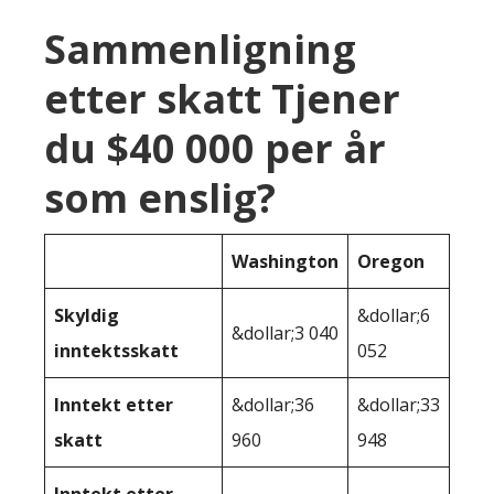
Sammenligning
etter skatt Tjener
du $40 000 per år
som enslig?
Washington
Oregon
Skyldig
&dollar;6
&dollar;3 040
inntektsskatt
052
Inntekt etter
&dollar;36
&dollar;33
skatt
960
948