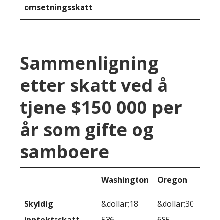
omsetningsskatt
Sammenligning
etter skatt ved å
tjene $150 000 per
år som gifte og
samboere
Washington
Oregon
Skyldig
&dollar;18
&dollar;30
inntektsskatt
536
685