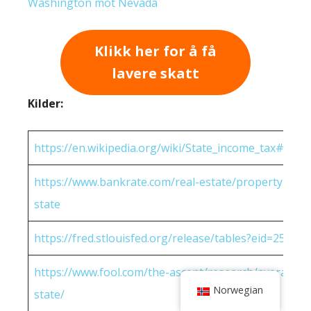
Washington mot Nevada
Klikk her for å få
lavere skatt
Kilder:
https://en.wikipedia.org/wiki/State_income_tax#Rates
https://www.bankrate.com/real-estate/property-tax-
state
https://fred.stlouisfed.org/release/tables?eid=25951
https://www.fool.com/the-ascent/research/average-h
Norwegian
state/