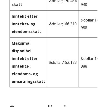
&dollar;170 464
skatt
940
Inntekt etter
&dollar;149
inntekts- og
&dollar;166 310
988
eiendomsskatt
Maksimal
disponibel
inntekt etter
&dollar;149
&dollar;152,173
inntekts-,
988
eiendoms- og
omsetningsskatt