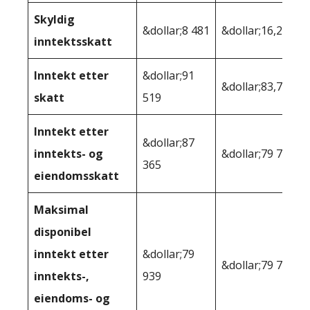
Skyldig
&dollar;8 481
&dollar;16,255
inntektsskatt
Inntekt etter
&dollar;91
&dollar;83,745
skatt
519
Inntekt etter
&dollar;87
inntekts- og
&dollar;79 793
365
eiendomsskatt
Maksimal
disponibel
inntekt etter
&dollar;79
&dollar;79 793
inntekts-,
939
eiendoms- og