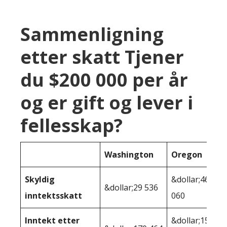
Sammenligning
etter skatt Tjener
du $200 000 per år
og er gift og lever i
fellesskap?
Washington
Oregon
Skyldig
&dollar;46
&dollar;29 536
inntektsskatt
060
Inntekt etter
&dollar;153