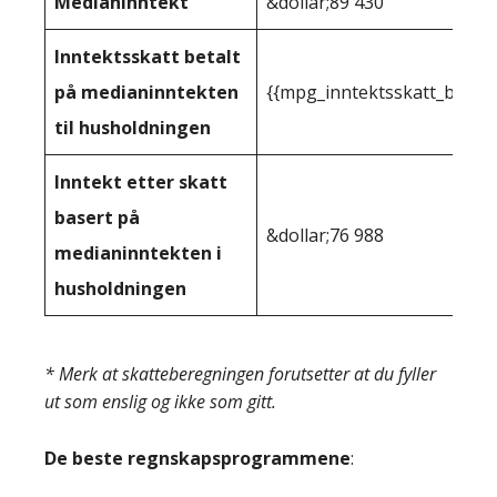
Medianinntekt
&dollar;89 430
Inntektsskatt betalt
på medianinntekten
{{mpg_inntektsskatt_basert
til husholdningen
Inntekt etter skatt
basert på
&dollar;76 988
medianinntekten i
husholdningen
* Merk at skatteberegningen forutsetter at du fyller
ut som enslig og ikke som gitt.
De beste regnskapsprogrammene
: