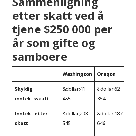
Sammenligning
etter skatt ved å
tjene $250 000 per
år som gifte og
samboere
Washington
Oregon
Skyldig
&dollar;41
&dollar;62
inntektsskatt
455
354
Inntekt etter
&dollar;208
&dollar;187
skatt
545
646