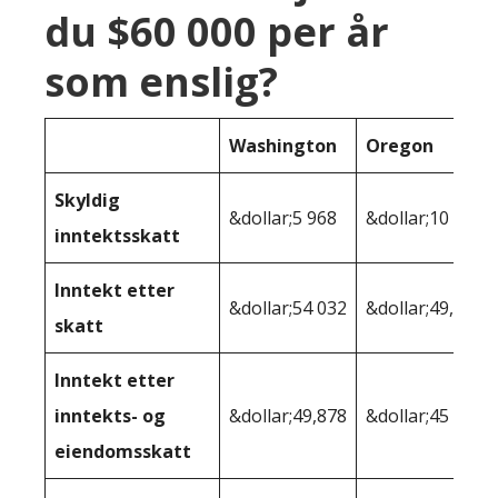
du $60 000 per år
som enslig?
Washington
Oregon
Skyldig
&dollar;5 968
&dollar;10 730
inntektsskatt
Inntekt etter
&dollar;54 032
&dollar;49,270
skatt
Inntekt etter
inntekts- og
&dollar;49,878
&dollar;45 318
eiendomsskatt