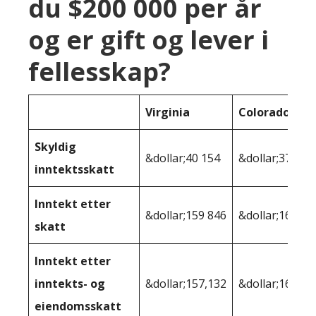
du $200 000 per år
og er gift og lever i
fellesskap?
Virginia
Colorado
Skyldig
&dollar;40 154
&dollar;37 457
inntektsskatt
Inntekt etter
&dollar;159 846
&dollar;162 54
skatt
Inntekt etter
inntekts- og
&dollar;157,132
&dollar;160,32
eiendomsskatt