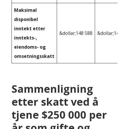
Maksimal
disponibel
inntekt etter
&dollar;148 588
&dollar;148 76
inntekts-,
eiendoms- og
omsetningsskatt
Sammenligning
etter skatt ved å
tjene $250 000 per
år som gifte og