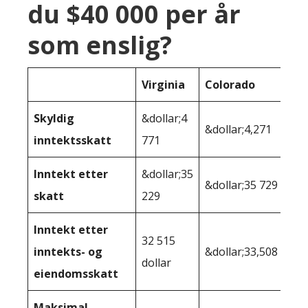
du $40 000 per år
som enslig?
Virginia
Colorado
Skyldig
&dollar;4
&dollar;4,271
inntektsskatt
771
Inntekt etter
&dollar;35
&dollar;35 729
skatt
229
Inntekt etter
32 515
inntekts- og
&dollar;33,508
dollar
eiendomsskatt
Maksimal