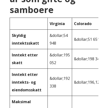
samboere
Virginia
Colorado
Skyldig
&dollar;54
&dollar;51 651
inntektsskatt
948
Inntekt etter
&dollar;195
&dollar;198 349
skatt
052
Inntekt etter
&dollar;192
inntekts- og
&dollar;196,128
338
eiendomsskatt
Maksimal