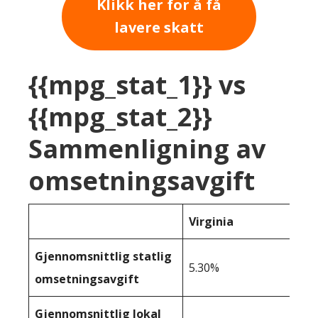
Klikk her for å få
lavere skatt
{{mpg_stat_1}} vs
{{mpg_stat_2}}
Sammenligning av
omsetningsavgift
Virginia
Gjennomsnittlig statlig
5.30%
omsetningsavgift
Gjennomsnittlig lokal