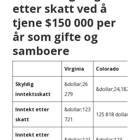
etter skatt ved å
tjene $150 000 per
år som gifte og
samboere
Virginia
Colorado
Skyldig
&dollar;26
&dollar;24,182
inntektsskatt
279
Inntekt etter
&dollar;123
125 818 dollar
skatt
721
Inntekt etter
&dollar;121
&dollar;123