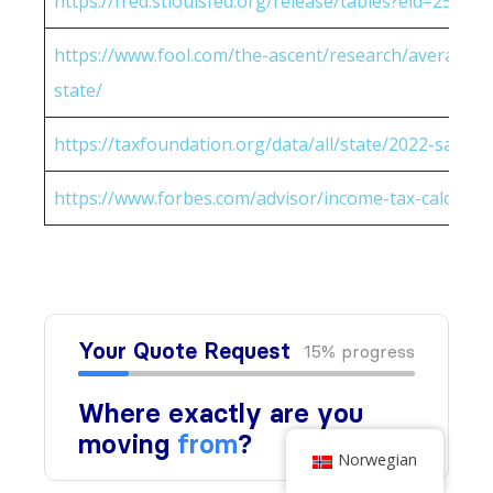
https://fred.stlouisfed.org/release/tables?eid=25951
https://www.fool.com/the-ascent/research/average-h
state/
https://taxfoundation.org/data/all/state/2022-sales-t
https://www.forbes.com/advisor/income-tax-calculato
Norwegian