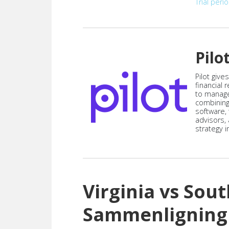
Trial peri
Pilo
Pilot give
financial
to manag
combining
software,
advisors,
strategy i
Virginia vs Sou
Sammenligning