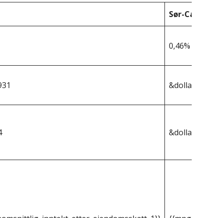
Sør-Carolina
0,46%
931
&dollar;289 7
4
&dollar;1 333