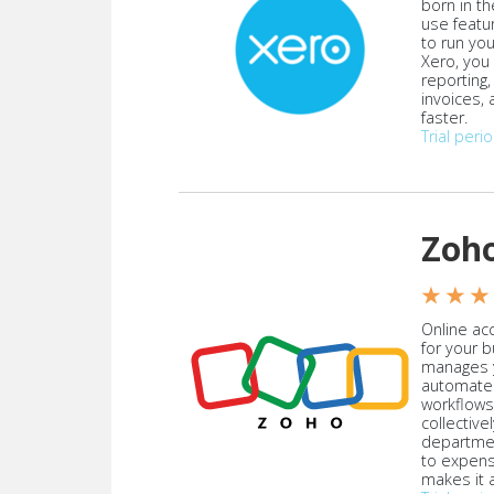
born in th
use featu
to run yo
Xero, you
reporting
invoices,
faster.
Trial peri
Zoh
★ ★ ★
Online acc
for your 
manages y
automate
workflows
collective
departmen
to expen
makes it a