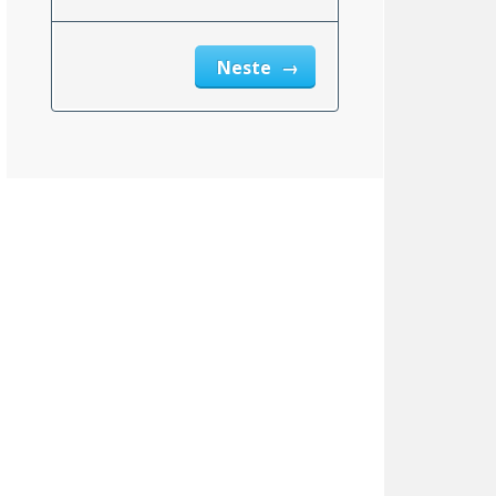
msnittlig_inntekt_etter_eiendomsskatt_2}}
Neste
Sør-Carolina