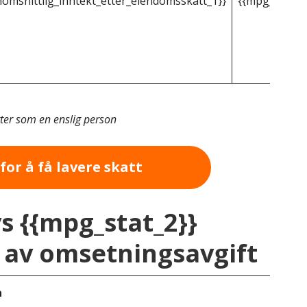
omsnittlig_inntekt_etter_eiendomsskatt_1}}
{{mpg_gjenno
tter som en enslig person
for å få lavere skatt
vs {{mpg_stat_2}}
av omsetningsavgift
a