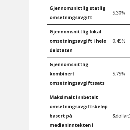
Gjennomsnittlig statlig
5.30%
omsetningsavgift
Gjennomsnittlig lokal
omsetningsavgift i hele
0,45%
delstaten
Gjennomsnittlig
kombinert
5.75%
omsetningsavgiftssats
Maksimalt innbetalt
omsetningsavgiftsbeløp
basert på
&dollar;
medianinntekten i