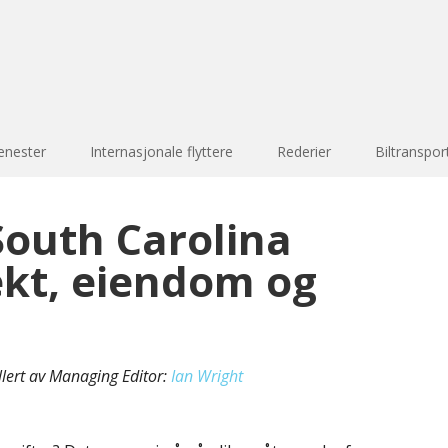
enester
Internasjonale flyttere
Rederier
Biltranspor
South Carolina
ekt, eiendom og
llert av Managing Editor:
Ian Wright