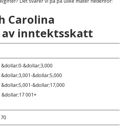
vgifter? Det svarer vi på på ulike måter nedenfor:
th Carolina
av inntektsskatt
Sør
 &dollar;0-&dollar;3,000
 &dollar;3,001-&dollar;5,000
 &dollar;5,001-&dollar;17,000
 &dollar;17 001+
170
&do