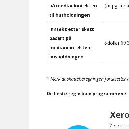
på medianinntekten
{{mpg_innt
til husholdningen
Inntekt etter skatt
basert på
&dollar;69 
medianinntekten i
husholdningen
* Merk at skatteberegningen forutsetter at
De beste regnskapsprogrammene
:
Xer
Xero's ac