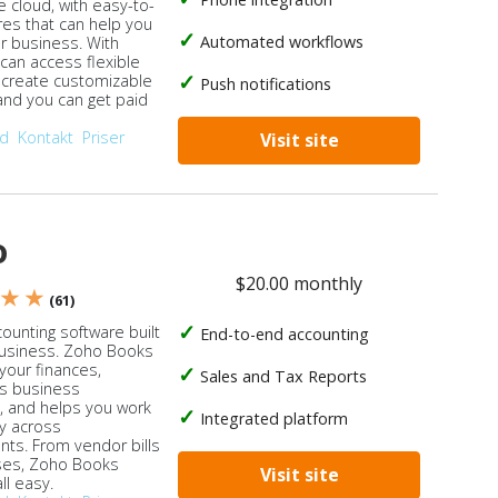
e cloud, with easy-to-
res that can help you
Automated workflows
ur business. With
 can access flexible
, create customizable
Push notifications
 and you can get paid
od
Kontakt
Priser
Visit site
o
$20.00 monthly
 ★ ★
(61)
ounting software built
End-to-end accounting
business. Zoho Books
our finances,
Sales and Tax Reports
s business
, and helps you work
Integrated platform
ly across
ts. From vendor bills
ses, Zoho Books
Visit site
ll easy.