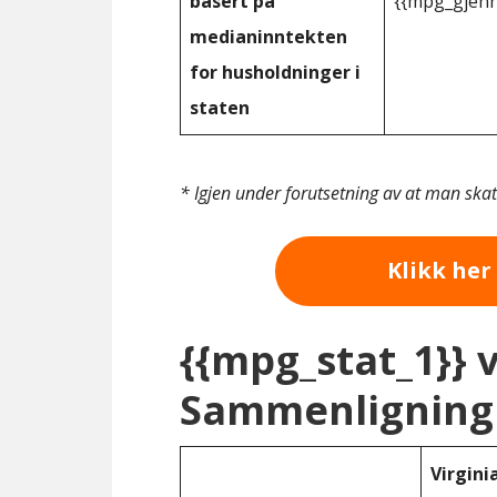
basert på
{{mpg_gjenn
medianinntekten
for husholdninger i
staten
* Igjen under forutsetning av at man ska
Klikk her 
{{mpg_stat_1}} 
Sammenligning 
Virgini