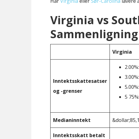
Har
Virginia
eller
Sør-Carolina
lavere a
Virginia vs Sou
Sammenligning 
Virginia
2.00%:
3.00%:
Inntektsskattesatser
5.00%:
og -grenser
5 75%:
Medianinntekt
&dollar;85,
Inntektsskatt betalt