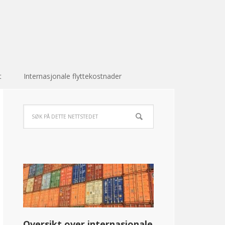
t
Internasjonale flyttekostnader
Oversikt over internasjonale