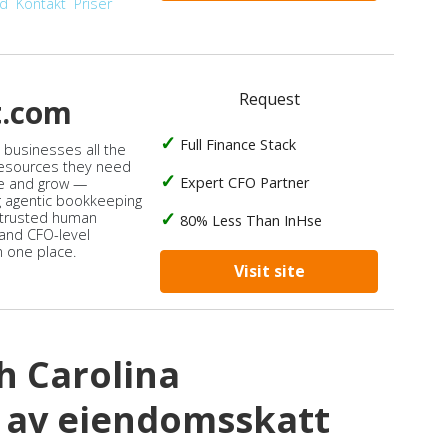
od
Kontakt
Priser
Request
t.com
Full Finance Stack
s businesses all the
 resources they need
Expert CFO Partner
e and grow —
 agentic bookkeeping
 trusted human
80% Less Than InHse
 and CFO-level
n one place.
Visit site
th Carolina
 av eiendomsskatt