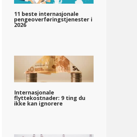
pg_inntektsskatt_basert_på_statens_medianinntekt_enkelt_
11 beste internasjonale
pengeoverføringstjenester i
2026
llar;52 540
Internasjonale
flyttekostnader: 9 ting du
ikke kan ignorere