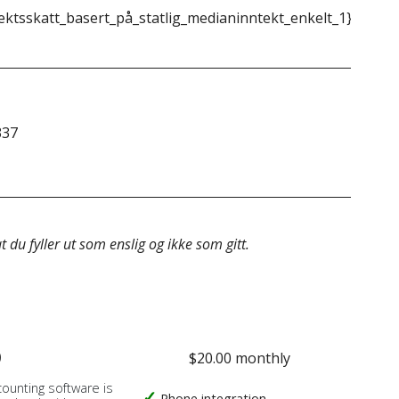
ektsskatt_basert_på_statlig_medianinntekt_enkelt_1}}
{{m
337
&do
 du fyller ut som enslig og ikke som gitt.
o
$20.00 monthly
counting software is
Phone integration