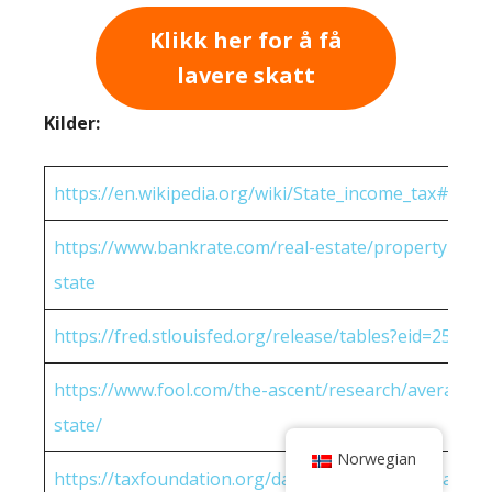
Klikk her for å få
lavere skatt
Kilder:
https://en.wikipedia.org/wiki/State_income_tax#Rates
https://www.bankrate.com/real-estate/property-tax-
state
https://fred.stlouisfed.org/release/tables?eid=25951
https://www.fool.com/the-ascent/research/average-h
state/
Norwegian
https://taxfoundation.org/data/all/state/2022-sales-t