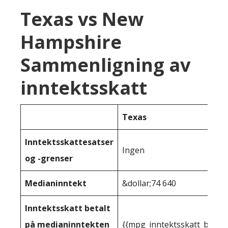
Texas vs New
Hampshire
Sammenligning av
inntektsskatt
Texas
Inntektsskattesatser
Ingen
og -grenser
Medianinntekt
&dollar;74 640
Inntektsskatt betalt
på medianinntekten
{{mpg_inntektsskatt_basert