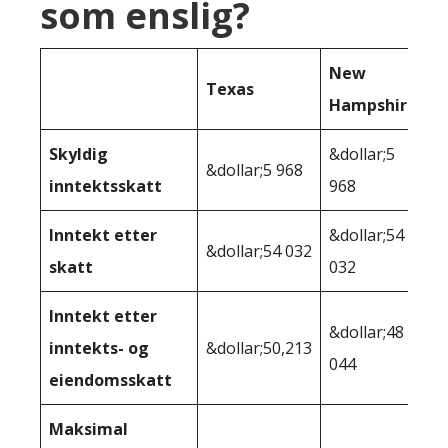
som enslig?
New
Texas
Hampshire
Skyldig
&dollar;5
&dollar;5 968
inntektsskatt
968
Inntekt etter
&dollar;54
&dollar;54 032
skatt
032
Inntekt etter
&dollar;48
inntekts- og
&dollar;50,213
044
eiendomsskatt
Maksimal