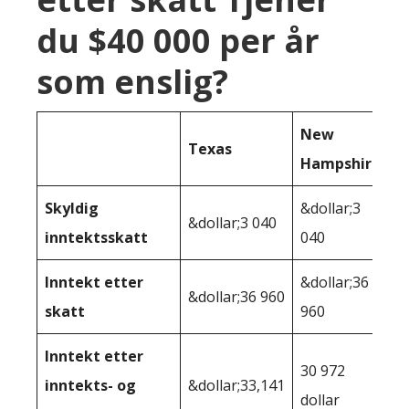
du $40 000 per år
som enslig?
New
Texas
Hampshire
Skyldig
&dollar;3
&dollar;3 040
inntektsskatt
040
Inntekt etter
&dollar;36
&dollar;36 960
skatt
960
Inntekt etter
30 972
inntekts- og
&dollar;33,141
dollar