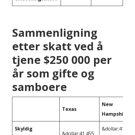
Sammenligning
etter skatt ved å
tjene $250 000 per
år som gifte og
samboere
New
Texas
Hampshire
Skyldig
&dollar;41
&dollar;41 455