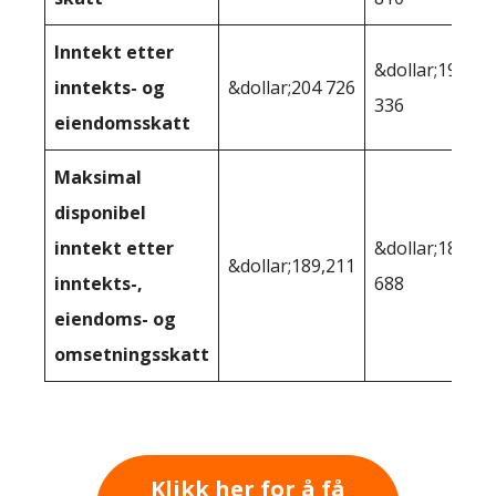
Inntekt etter
&dollar;193
inntekts- og
&dollar;204 726
336
eiendomsskatt
Maksimal
disponibel
inntekt etter
&dollar;180
&dollar;189,211
inntekts-,
688
eiendoms- og
omsetningsskatt
Klikk her for å få