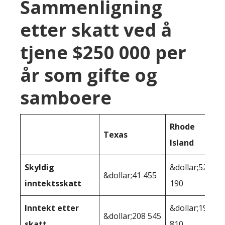
Sammenligning
etter skatt ved å
tjene $250 000 per
år som gifte og
samboere
Rhode
Texas
Island
Skyldig
&dollar;52
&dollar;41 455
inntektsskatt
190
Inntekt etter
&dollar;197
&dollar;208 545
skatt
810