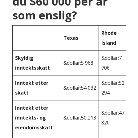
du $60 000 per år
som enslig?
Rhode
Texas
Island
Skyldig
&dollar;7
&dollar;5 968
inntektsskatt
706
Inntekt etter
&dollar;52
&dollar;54 032
skatt
294
Inntekt etter
&dollar;47
inntekts- og
&dollar;50,213
820
eiendomsskatt