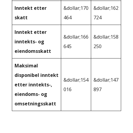
Inntekt etter
&dollar;170
&dollar;162
skatt
464
724
Inntekt etter
&dollar;166
&dollar;158
inntekts- og
645
250
eiendomsskatt
Maksimal
disponibel inntekt
&dollar;154
&dollar;147
etter inntekts-,
016
897
eiendoms- og
omsetningsskatt