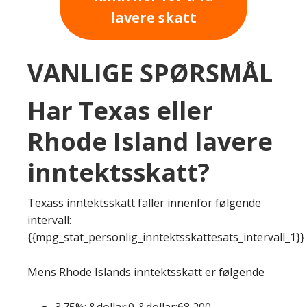
lavere skatt
VANLIGE SPØRSMÅL
Har Texas eller
Rhode Island lavere
inntektsskatt?
Texass inntektsskatt faller innenfor følgende
intervall:
{{mpg_stat_personlig_inntektsskattesats_intervall_1}}
Mens Rhode Islands inntektsskatt er følgende
3.75%: &dollar;0-&dollar;68,200