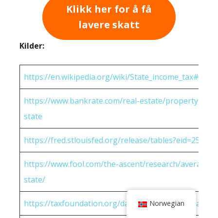
Klikk her for å få
lavere skatt
Kilder:
https://en.wikipedia.org/wiki/State_income_tax#Rates
https://www.bankrate.com/real-estate/property-tax-
state
https://fred.stlouisfed.org/release/tables?eid=25951
https://www.fool.com/the-ascent/research/average-h
state/
https://taxfoundation.org/data/all/state/2022-sales-t
Norwegian