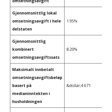
omsetningsavgift
Gjennomsnittlig lokal
omsetningsavgift i hele
1.95%
delstaten
Gjennomsnittlig
kombinert
8.20%
omsetningsavgiftssats
Maksimalt innbetalt
omsetningsavgiftsbeløp
basert på
&dollar;4 671
medianinntekten i
husholdningen