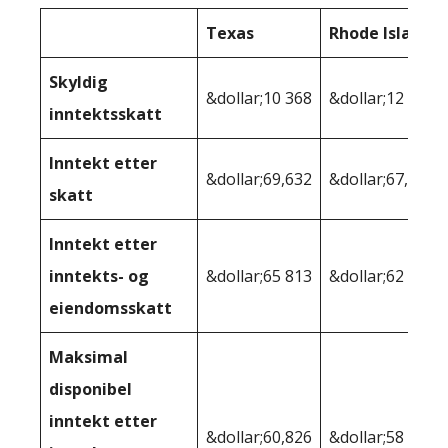
Texas
Rhode Island
Skyldig
&dollar;10 368
&dollar;12 856
inntektsskatt
Inntekt etter
&dollar;69,632
&dollar;67,144
skatt
Inntekt etter
inntekts- og
&dollar;65 813
&dollar;62 670
eiendomsskatt
Maksimal
disponibel
inntekt etter
&dollar;60,826
&dollar;58 570