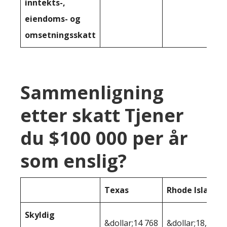
inntekts-,
eiendoms- og
omsetningsskatt
Sammenligning
etter skatt Tjener
du $100 000 per år
som enslig?
Texas
Rhode Island
Skyldig
&dollar;14 768
&dollar;18,187