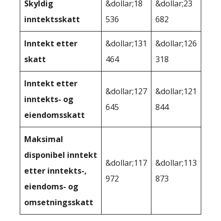
Skyldig
&dollar;18
&dollar;23
inntektsskatt
536
682
Inntekt etter
&dollar;131
&dollar;126
skatt
464
318
Inntekt etter
&dollar;127
&dollar;121
inntekts- og
645
844
eiendomsskatt
Maksimal
disponibel inntekt
&dollar;117
&dollar;113
etter inntekts-,
972
873
eiendoms- og
omsetningsskatt