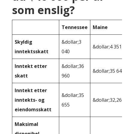
som enslig?
Tennessee
Maine
Skyldig
&dollar;3
&dollar;4 351
inntektsskatt
040
Inntekt etter
&dollar;36
&dollar;35 649
skatt
960
Inntekt etter
&dollar;35
inntekts- og
&dollar;32,264
655
eiendomsskatt
Maksimal
disponibel