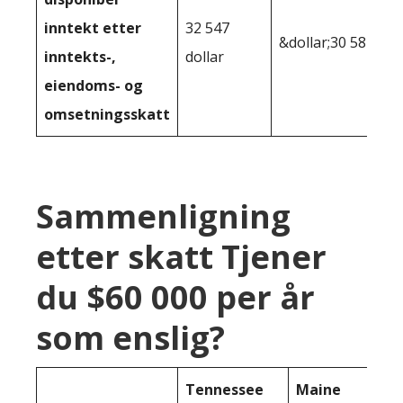
inntekt etter
32 547
&dollar;30 582
inntekts-,
dollar
eiendoms- og
omsetningsskatt
Sammenligning
etter skatt Tjener
du $60 000 per år
som enslig?
Tennessee
Maine