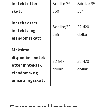
Inntekt etter
&dollar;36
&dollar;35
skatt
960
331
Inntekt etter
&dollar;35
32 420
inntekts- og
655
dollar
eiendomsskatt
Maksimal
disponibel inntekt
32 547
32 420
etter inntekts-,
dollar
dollar
eiendoms- og
omsetningsskatt