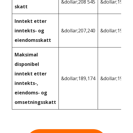
&dollar;208 545
&dollar;193,24
skatt
Inntekt etter
inntekts- og
&dollar;207,240
&dollar;190 33
eiendomsskatt
Maksimal
disponibel
inntekt etter
&dollar;189,174
&dollar;190 33
inntekts-,
eiendoms- og
omsetningsskatt