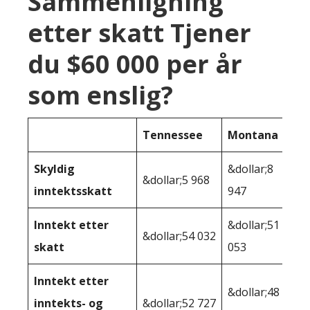
Sammenligning
etter skatt Tjener
du $60 000 per år
som enslig?
Tennessee
Montana
Skyldig
&dollar;8
&dollar;5 968
inntektsskatt
947
Inntekt etter
&dollar;51
&dollar;54 032
skatt
053
Inntekt etter
&dollar;48
inntekts- og
&dollar;52 727