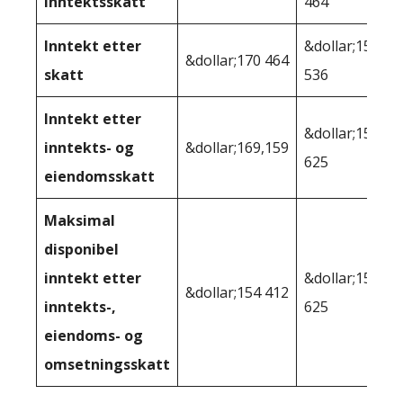
inntektsskatt
464
Inntekt etter
&dollar;158
&dollar;170 464
skatt
536
Inntekt etter
&dollar;155
inntekts- og
&dollar;169,159
625
eiendomsskatt
Maksimal
disponibel
inntekt etter
&dollar;155
&dollar;154 412
inntekts-,
625
eiendoms- og
omsetningsskatt