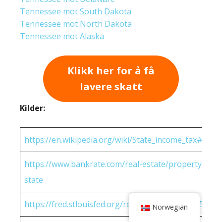
Tennessee mot South Dakota
Tennessee mot North Dakota
Tennessee mot Alaska
Klikk her for å få
lavere skatt
Kilder:
https://en.wikipedia.org/wiki/State_income_tax#Rates
https://www.bankrate.com/real-estate/property-tax-
state
https://fred.stlouisfed.org/release/tables?eid=25951
Norwegian