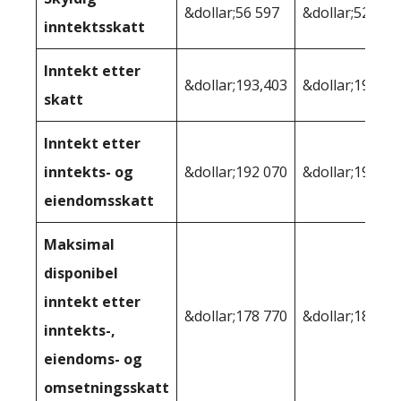
&dollar;56 597
&dollar;52 028
inntektsskatt
Inntekt etter
&dollar;193,403
&dollar;197 97
skatt
Inntekt etter
inntekts- og
&dollar;192 070
&dollar;196,20
eiendomsskatt
Maksimal
disponibel
inntekt etter
&dollar;178 770
&dollar;181 94
inntekts-,
eiendoms- og
omsetningsskatt