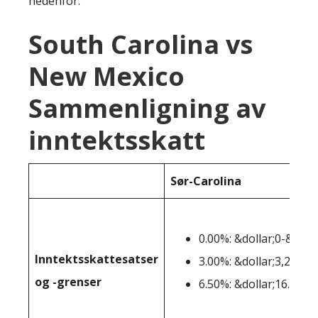
nedenfor:
South Carolina vs
New Mexico
Sammenligning av
inntektsskatt
Sør-Carolina
0.00%: &dollar;0-&dolla
Inntektsskattesatser
3.00%: &dollar;3,201-&
og -grenser
6.50%: &dollar;16.041+