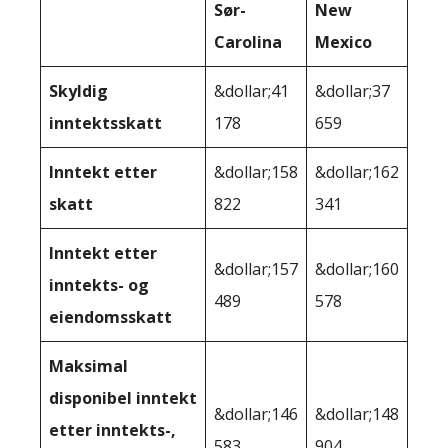
Sør-
New
Carolina
Mexico
Skyldig
&dollar;41
&dollar;37
inntektsskatt
178
659
Inntekt etter
&dollar;158
&dollar;162
skatt
822
341
Inntekt etter
&dollar;157
&dollar;160
inntekts- og
489
578
eiendomsskatt
Maksimal
disponibel inntekt
&dollar;146
&dollar;148
etter inntekts-,
583
904