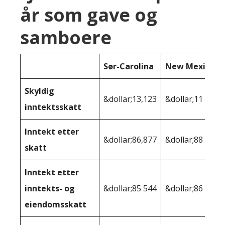
år som gave og
samboere
Sør-Carolina
New Mexico
Skyldig
&dollar;13,123
&dollar;11 704
inntektsskatt
Inntekt etter
&dollar;86,877
&dollar;88 296
skatt
Inntekt etter
inntekts- og
&dollar;85 544
&dollar;86 533
eiendomsskatt