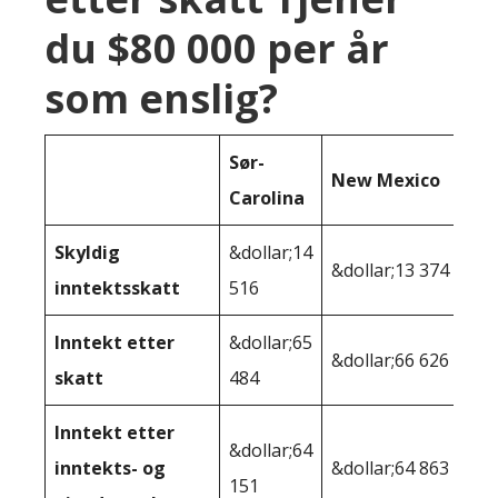
du $80 000 per år
som enslig?
Sør-
New Mexico
Carolina
Skyldig
&dollar;14
&dollar;13 374
inntektsskatt
516
Inntekt etter
&dollar;65
&dollar;66 626
skatt
484
Inntekt etter
&dollar;64
inntekts- og
&dollar;64 863
151