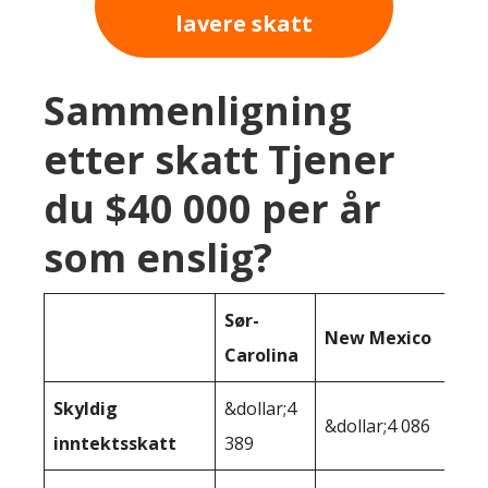
lavere skatt
Sammenligning
etter skatt Tjener
du $40 000 per år
som enslig?
Sør-
New Mexico
Carolina
Skyldig
&dollar;4
&dollar;4 086
inntektsskatt
389