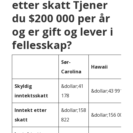
etter skatt Tjener
du $200 000 per år
og er gift og lever i
fellesskap?
Sør-
Hawaii
Carolina
Skyldig
&dollar;41
&dollar;43 991
inntektsskatt
178
Inntekt etter
&dollar;158
&dollar;156 009
skatt
822