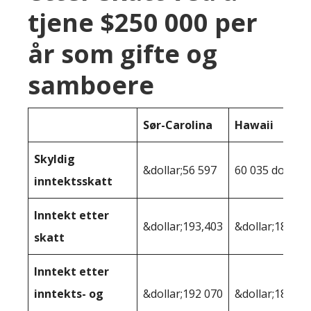
tjene $250 000 per
år som gifte og
samboere
Sør-Carolina
Hawaii
Skyldig
&dollar;56 597
60 035 dollar
inntektsskatt
Inntekt etter
&dollar;193,403
&dollar;189 96
skatt
Inntekt etter
inntekts- og
&dollar;192 070
&dollar;187 06