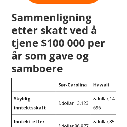
Sammenligning
etter skatt ved å
tjene $100 000 per
år som gave og
samboere
Sør-Carolina
Hawaii
Skyldig
&dollar;14
&dollar;13,123
inntektsskatt
696
Inntekt etter
&dollar;85
&dollar;86,877