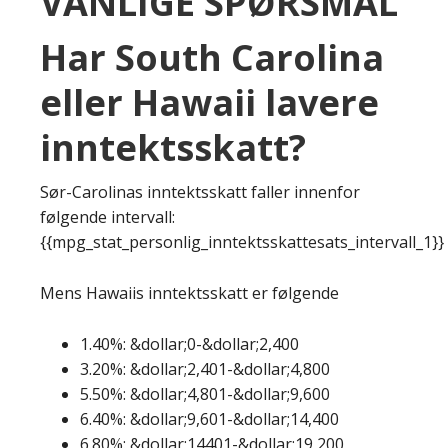
VANLIGE SPØRSMÅL
Har South Carolina
eller Hawaii lavere
inntektsskatt?
Sør-Carolinas inntektsskatt faller innenfor
følgende intervall:
{{mpg_stat_personlig_inntektsskattesats_intervall_1}}
Mens Hawaiis inntektsskatt er følgende
1.40%: &dollar;0-&dollar;2,400
3.20%: &dollar;2,401-&dollar;4,800
5.50%: &dollar;4,801-&dollar;9,600
6.40%: &dollar;9,601-&dollar;14,400
6.80%: &dollar;14401-&dollar;19,200