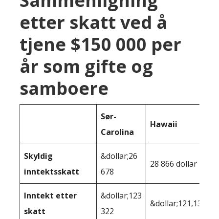
Sammenligning
etter skatt ved å
tjene $150 000 per
år som gifte og
samboere
Sør-
Hawaii
Carolina
Skyldig
&dollar;26
28 866 dollar
inntektsskatt
678
Inntekt etter
&dollar;123
&dollar;121,134
skatt
322