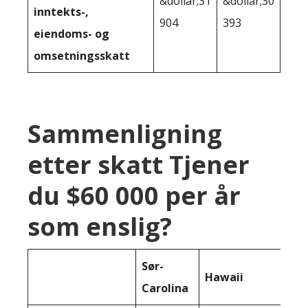
&dollar;31
&dollar;30
inntekts-,
904
393
eiendoms- og
omsetningsskatt
Sammenligning
etter skatt Tjener
du $60 000 per år
som enslig?
Sør-
Hawaii
Carolina