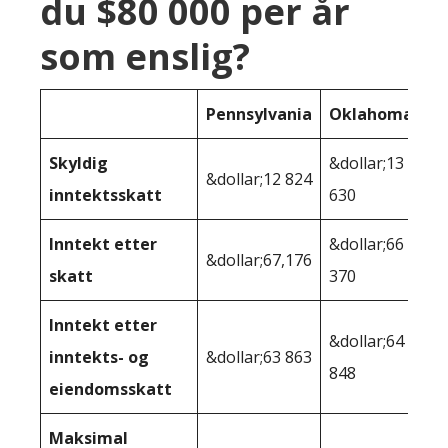
du $80 000 per år
som enslig?
Pennsylvania
Oklahoma
Skyldig
&dollar;13
&dollar;12 824
inntektsskatt
630
Inntekt etter
&dollar;66
&dollar;67,176
skatt
370
Inntekt etter
&dollar;64
inntekts- og
&dollar;63 863
848
eiendomsskatt
Maksimal