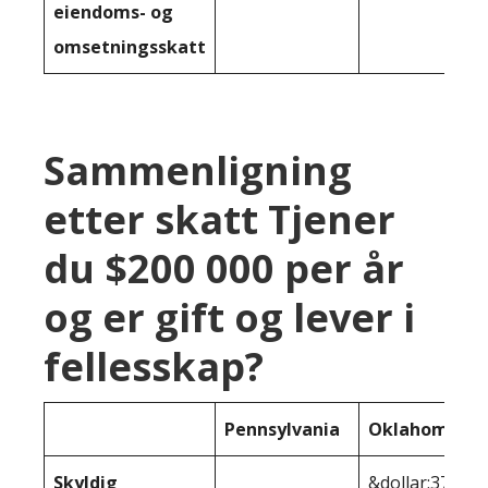
eiendoms- og
omsetningsskatt
Sammenligning
etter skatt Tjener
du $200 000 per år
og er gift og lever i
fellesskap?
Pennsylvania
Oklahoma
Skyldig
&dollar;37