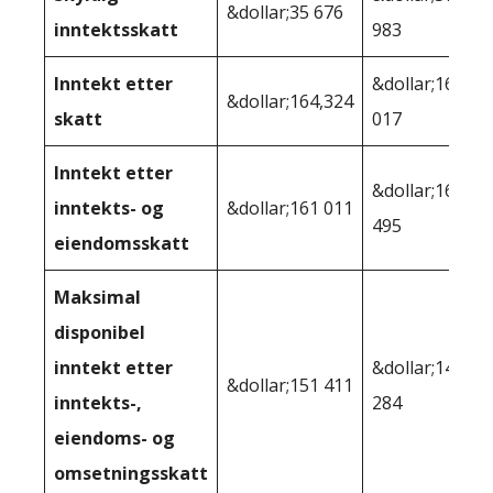
&dollar;35 676
inntektsskatt
983
Inntekt etter
&dollar;162
&dollar;164,324
skatt
017
Inntekt etter
&dollar;160
inntekts- og
&dollar;161 011
495
eiendomsskatt
Maksimal
disponibel
inntekt etter
&dollar;147
&dollar;151 411
inntekts-,
284
eiendoms- og
omsetningsskatt