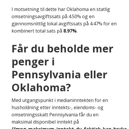
I motsetning til dette har Oklahoma en statlig
omsetningsavgiftssats på 4.50% og en
gjennomsnittlig lokal avgiftssats på 4.47% for en
kombinert total sats på
8.97%
.
Får du beholde mer
penger i
Pennsylvania eller
Oklahoma?
Med utgangspunkt i medianinntekten for en
husholdning etter inntekts-, eiendoms- og
omsetningsskatt Pennsylvania får du en
maksimal disponibel inntekt på
{{mpg_maksimum_inntekt_du_faktisk_kan_bruke_e