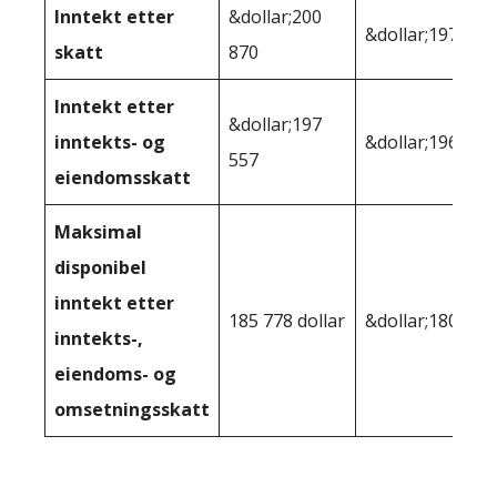
Inntekt etter
&dollar;200
&dollar;197 723
skatt
870
Inntekt etter
&dollar;197
inntekts- og
&dollar;196,201
557
eiendomsskatt
Maksimal
disponibel
inntekt etter
185 778 dollar
&dollar;180 051
inntekts-,
eiendoms- og
omsetningsskatt