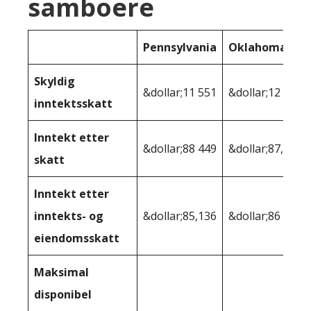
samboere
Pennsylvania
Oklahoma
Skyldig
&dollar;11 551
&dollar;12 178
inntektsskatt
Inntekt etter
&dollar;88 449
&dollar;87,822
skatt
Inntekt etter
inntekts- og
&dollar;85,136
&dollar;86 300
eiendomsskatt
Maksimal
disponibel