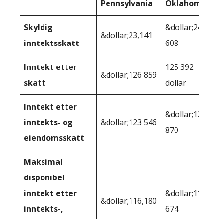
Pennsylvania
Oklahoma
Skyldig
&dollar;24
&dollar;23,141
inntektsskatt
608
Inntekt etter
125 392
&dollar;126 859
skatt
dollar
Inntekt etter
&dollar;123
inntekts- og
&dollar;123 546
870
eiendomsskatt
Maksimal
disponibel
inntekt etter
&dollar;113
&dollar;116,180
inntekts-,
674