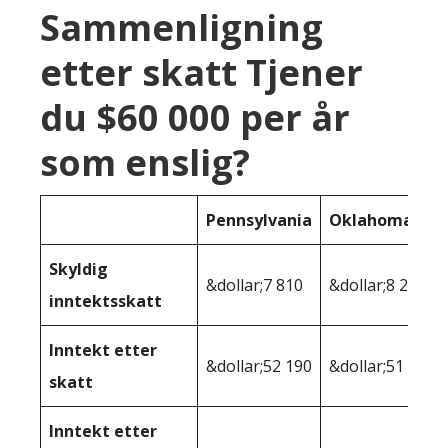
Sammenligning
etter skatt Tjener
du $60 000 per år
som enslig?
Pennsylvania
Oklahoma
Skyldig
&dollar;7 810
&dollar;8 280
inntektsskatt
Inntekt etter
&dollar;52 190
&dollar;51 720
skatt
Inntekt etter