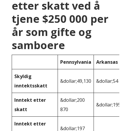
etter skatt ved å
tjene $250 000 per
år som gifte og
samboere
Pennsylvania
Arkansas
Skyldig
&dollar;49,130
&dollar;54 749
inntektsskatt
Inntekt etter
&dollar;200
&dollar;195,251
skatt
870
Inntekt etter
&dollar;197