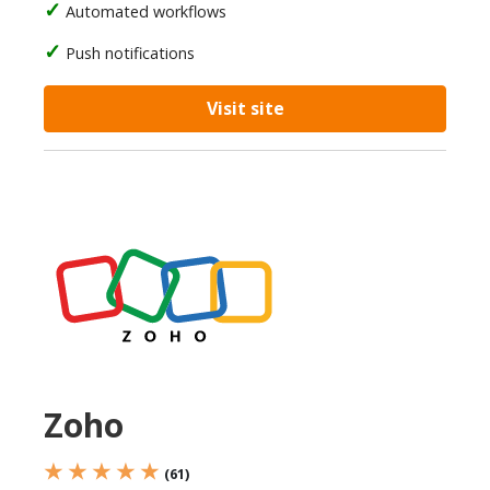
Automated workflows
Push notifications
Visit site
Zoho
★ ★ ★ ★ ★
(61)