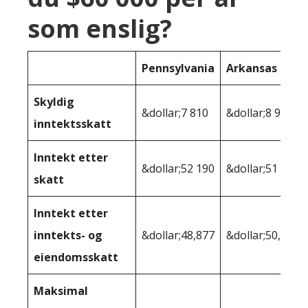
som enslig?
Pennsylvania
Arkansas
Skyldig
&dollar;7 810
&dollar;8 933
inntektsskatt
Inntekt etter
&dollar;52 190
&dollar;51 067
skatt
Inntekt etter
inntekts- og
&dollar;48,877
&dollar;50,011
eiendomsskatt
Maksimal