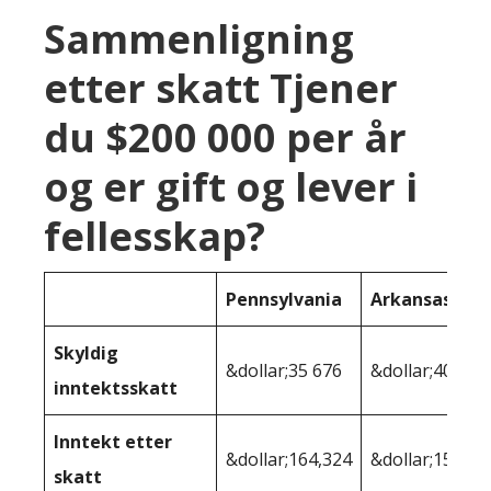
Sammenligning
etter skatt Tjener
du $200 000 per år
og er gift og lever i
fellesskap?
Pennsylvania
Arkansas
Skyldig
&dollar;35 676
&dollar;40 080
inntektsskatt
Inntekt etter
&dollar;164,324
&dollar;159 92
skatt