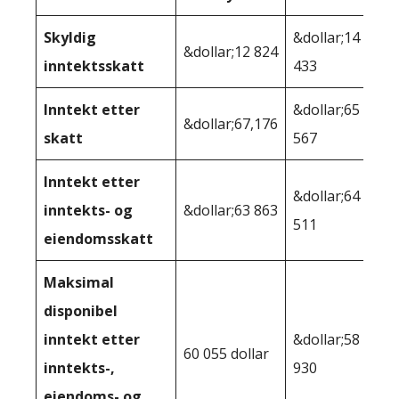
Skyldig
&dollar;14
&dollar;12 824
inntektsskatt
433
Inntekt etter
&dollar;65
&dollar;67,176
skatt
567
Inntekt etter
&dollar;64
inntekts- og
&dollar;63 863
511
eiendomsskatt
Maksimal
disponibel
inntekt etter
&dollar;58
60 055 dollar
inntekts-,
930
eiendoms- og