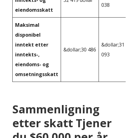
inntekts- og
32 419 dollar
038
eiendomsskatt
Maksimal
disponibel
inntekt etter
&dollar;31
&dollar;30 486
inntekts-,
093
eiendoms- og
omsetningsskatt
Sammenligning
etter skatt Tjener
du $60 000 per år