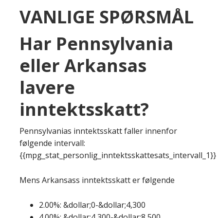
VANLIGE SPØRSMÅL
Har Pennsylvania
eller Arkansas
lavere
inntektsskatt?
Pennsylvanias inntektsskatt faller innenfor
følgende intervall:
{{mpg_stat_personlig_inntektsskattesats_intervall_1}}
Mens Arkansass inntektsskatt er følgende
2.00%: &dollar;0-&dollar;4,300
4.00%: &dollar;4,300-&dollar;8,500