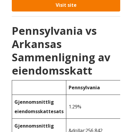
Visit site
Pennsylvania vs
Arkansas
Sammenligning av
eiendomsskatt
Pennsylvania
Gjennomsnittlig
1.29%
eiendomsskattesats
Gjennomsnittlig
&dollar;256 842