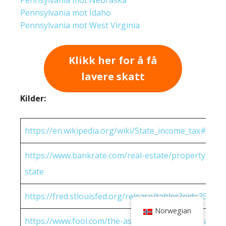
Pennsylvania mot Idaho
Pennsylvania mot West Virginia
Klikk her for å få
lavere skatt
Kilder:
https://en.wikipedia.org/wiki/State_income_tax#Rates
https://www.bankrate.com/real-estate/property-tax-
state
https://fred.stlouisfed.org/release/tables?eid=25951
Norwegian
https://www.fool.com/the-ascent/research/average-h