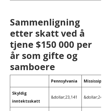
Sammenligning
etter skatt ved å
tjene $150 000 per
år som gifte og
samboere
Pennsylvania
Mississippi
Skyldig
&dollar;23,141
&dollar;24 906
inntektsskatt