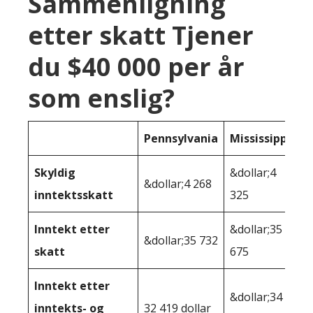
Sammenligning
etter skatt Tjener
du $40 000 per år
som enslig?
Pennsylvania
Mississippi
Skyldig
&dollar;4
&dollar;4 268
inntektsskatt
325
Inntekt etter
&dollar;35
&dollar;35 732
skatt
675
Inntekt etter
&dollar;34
inntekts- og
32 419 dollar