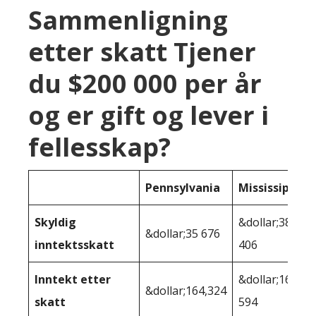
Sammenligning
etter skatt Tjener
du $200 000 per år
og er gift og lever i
fellesskap?
Pennsylvania
Mississippi
Skyldig
&dollar;38
&dollar;35 676
inntektsskatt
406
Inntekt etter
&dollar;161
&dollar;164,324
skatt
594