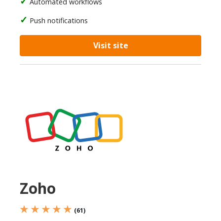
Automated workflows
Push notifications
Visit site
Zoho
★ ★ ★ ★ ★
(61)