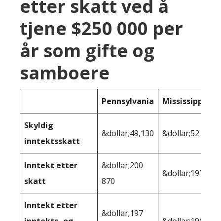
etter skatt ved å
tjene $250 000 per
år som gifte og
samboere
Pennsylvania
Mississippi
Skyldig
&dollar;49,130
&dollar;52 825
inntektsskatt
Inntekt etter
&dollar;200
&dollar;197,175
skatt
870
Inntekt etter
&dollar;197
inntekts- og
&dollar;196,229