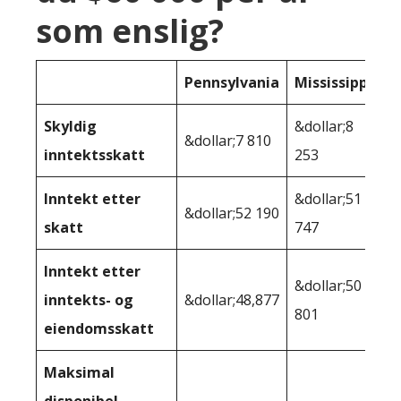
som enslig?
Pennsylvania
Mississippi
Skyldig
&dollar;8
&dollar;7 810
inntektsskatt
253
Inntekt etter
&dollar;51
&dollar;52 190
skatt
747
Inntekt etter
&dollar;50
inntekts- og
&dollar;48,877
801
eiendomsskatt
Maksimal