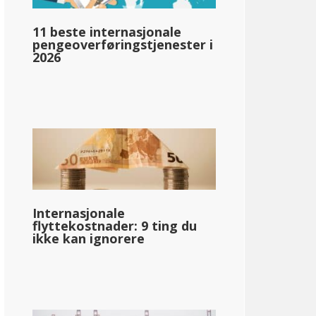
llar;80 750
11 beste internasjonale
pengeoverføringstjenester i
2026
pg_inntektsskatt_basert_på_statens_medianinntekt_enkelt_
llar;66,126
Internasjonale
flyttekostnader: 9 ting du
ikke kan ignorere