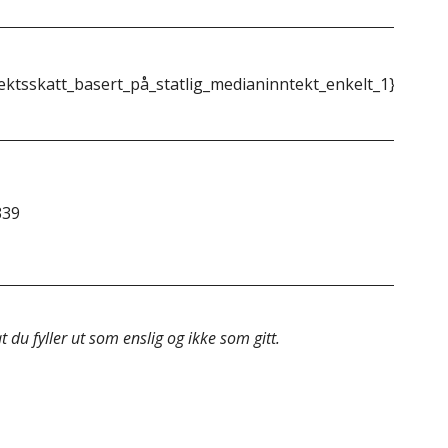
&do
ektsskatt_basert_på_statlig_medianinntekt_enkelt_1}}
{{m
339
&do
 du fyller ut som enslig og ikke som gitt.