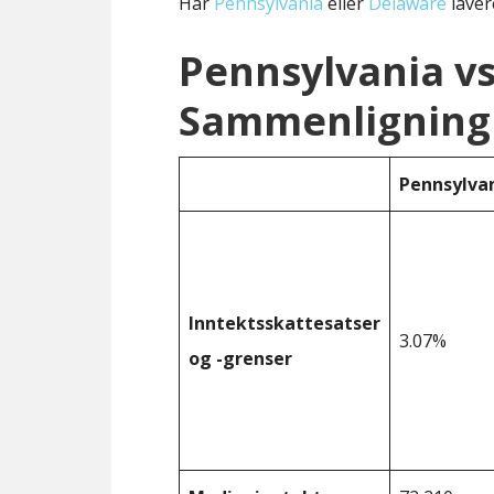
Har
Pennsylvania
eller
Delaware
laver
Pennsylvania v
Sammenligning 
Pennsylva
Inntektsskattesatser
3.07%
og -grenser