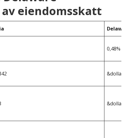
 av eiendomsskatt
ia
Delaware
0,48%
842
&dollar;367 4
3
&dollar;1 764