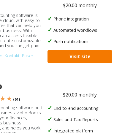
o
$20.00 monthly
counting software is
Phone integration
e cloud, with easy-to-
res that can help you
Automated workflows
ur business. With
 can access flexible
, create customizable
Push notifications
 and you can get paid
od
Kontakt
Priser
Visit site
o
$20.00 monthly
 ★ ★
(61)
ounting software built
End-to-end accounting
business. Zoho Books
our finances,
Sales and Tax Reports
s business
, and helps you work
Integrated platform
ly across