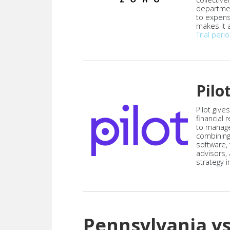
departmen
to expen
makes it a
Trial peri
Pilo
Pilot give
financial
to manag
combining
software,
advisors,
strategy i
Pennsylvania v