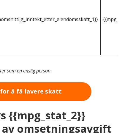
omsnittlig_inntekt_etter_eiendomsskatt_1}}
{{mpg_gjenno
tter som en enslig person
for å få lavere skatt
vs {{mpg_stat_2}}
av omsetningsavgift