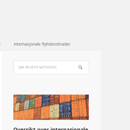
t
Internasjonale flyttekostnader
Oversikt over internasjonale