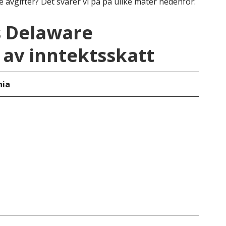
e avgifter? Det svarer vi på på ulike måter nedenfor:
s Delaware
av inntektsskatt
nia
Del