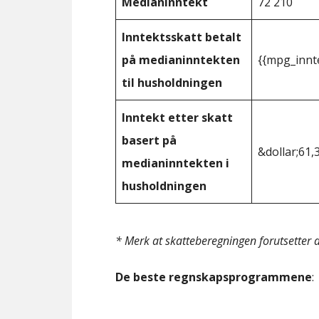
Medianinntekt
72 210
Inntektsskatt betalt
på medianinntekten
{{mpg_innt
til husholdningen
Inntekt etter skatt
basert på
&dollar;61,
medianinntekten i
husholdningen
* Merk at skatteberegningen forutsetter at
De beste regnskapsprogrammene
: