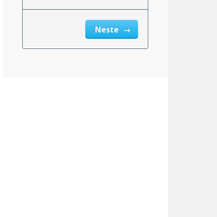
Neste
msnittlig_inntekt_etter_eiendomsskatt_2}}