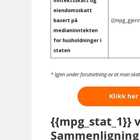
inntektsskatt og
eiendomsskatt
basert på
{{mpg_gjenn
medianinntekten
for husholdninger i
staten
* Igjen under forutsetning av at man ska
Klikk her 
{{mpg_stat_1}} 
Sammenligning 