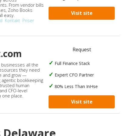
ts. From vendor bills
ses, Zoho Books
Visit site
ll easy.
od
Kontakt
Priser
Request
t.com
Full Finance Stack
s businesses all the
 resources they need
Expert CFO Partner
e and grow —
 agentic bookkeeping
 trusted human
80% Less Than InHse
 and CFO-level
n one place.
Visit site
s Delaware