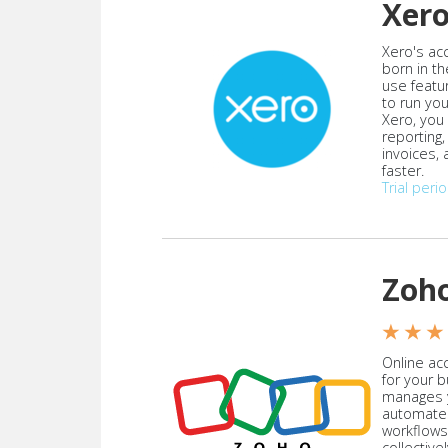
Xer
Xero's ac
born in th
use featu
to run yo
Xero, you
reporting
invoices,
faster.
Trial peri
Zoh
★ ★ ★
Online acc
for your 
manages y
automate
workflows
collective