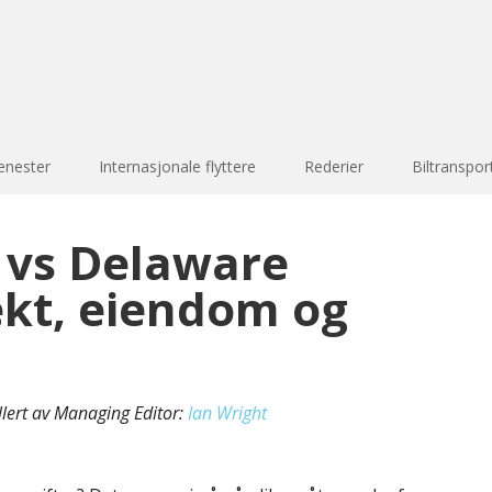
enester
Internasjonale flyttere
Rederier
Biltranspor
 vs Delaware
ekt, eiendom og
llert av Managing Editor:
Ian Wright