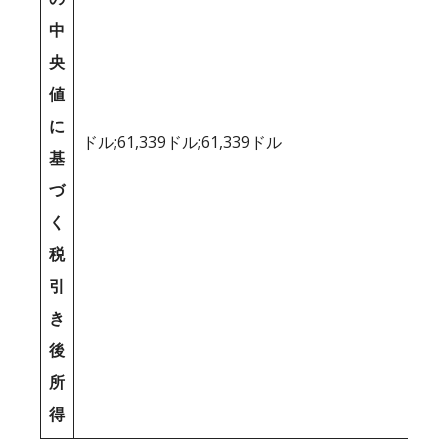
中
央
値
に
ドル;61,339ドル;61,339ドル
基
づ
く
税
引
き
後
所
得