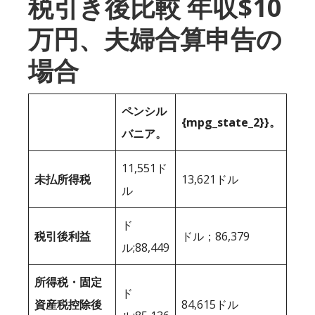
税引き後比較 年収$10
万円、夫婦合算申告の
場合
ペンシル
{mpg_state_2}}。
バニア。
11,551ド
未払所得税
13,621ドル
ル
ド
税引後利益
ドル；86,379
ル;88,449
所得税・固定
ド
資産税控除後
84,615ドル