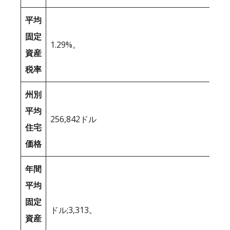
平均
固定
1.29%。
資産
税率
州別
平均
256,842ドル
住宅
価格
年間
平均
固定
ドル;3,313。
資産