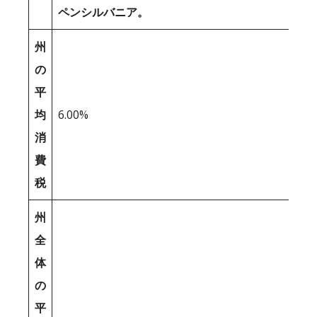
ペンシルバニア。
州
の
平
均
6.00%
消
費
税
州
全
体
の
平