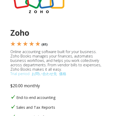
Zoho
★ ★ ★ ★ ★
(61)
Online accounting software built for your business.
Zoho Books manages your finances, automates
business workflows, and helps you work collectively
across departments. From vendor bills to expenses,
Zoho Books makes it all easy.
Trial period
お問い合わせ先
価格
$20.00 monthly
End-to-end accounting
Sales and Tax Reports