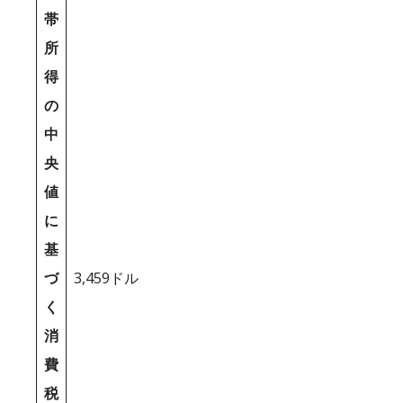
帯
所
得
の
中
央
値
に
基
づ
3,459ドル
く
消
費
税