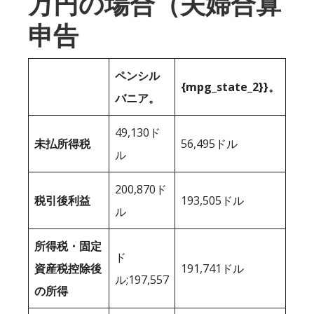
万円の場合（夫婦合算
申告
ペンシル
{mpg_state_2}}。
バニア。
49,130ド
未払所得税
56,495ドル
ル
200,870ド
税引後利益
193,505ドル
ル
所得税・固定
ド
資産税控除後
191,741ドル
ル;197,557
の所得