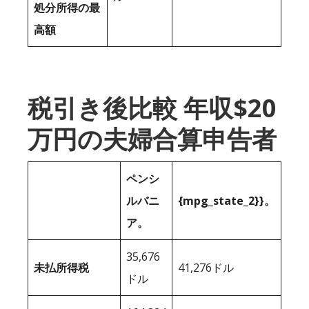
処分所得の最
高額
税引き後比較 年収$20
万円の夫婦合算申告者
ペンシ
ルバニ
{mpg_state_2}}。
ア。
35,676
未払所得税
41,276ドル
ドル