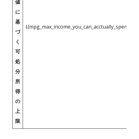
値
に
基
{{mpg_max_income_you_can_acctually_spend_inc
づ
く
可
処
分
所
得
の
上
限