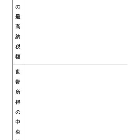
の
最
高
納
税
額
世
帯
所
得
の
中
央