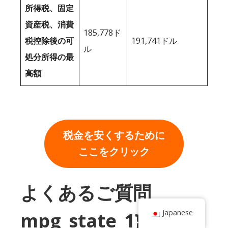
所得税、固定
資産税、消費
185,778ド
税控除後の可
191,741ドル
ル
処分所得の最
高額
税金を安くするために
ここをクリック
よくあるご質問
Japanese
mpg_state_1}}とデラ