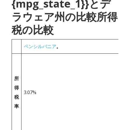
{mpg_state_1}}とデ
ラウェア州の比較所得
税の比較
ペンシルバニア
。
所
得
3.07%
税
率