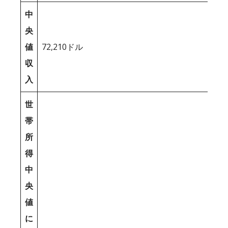
中
央
値
72,210ドル
収
入
世
帯
所
得
中
央
値
に