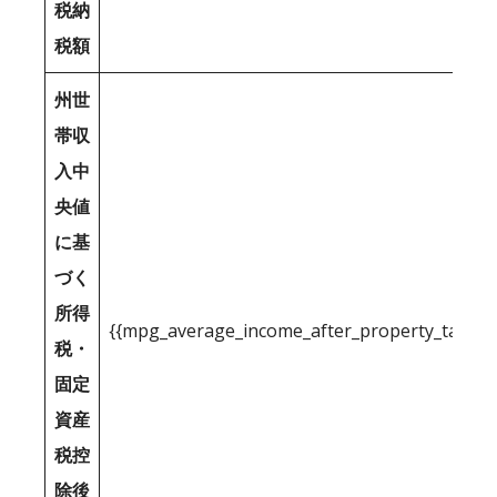
税納
税額
州世
帯収
入中
央値
に基
づく
所得
{{mpg_average_income_after_property_tax_1
税・
固定
資産
税控
除後