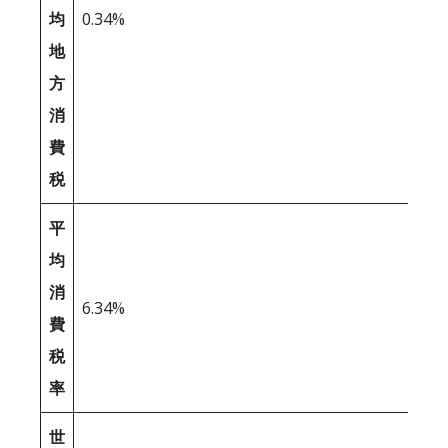
均
0.34%
地
方
消
費
税
平
均
消
6.34%
費
税
率
世