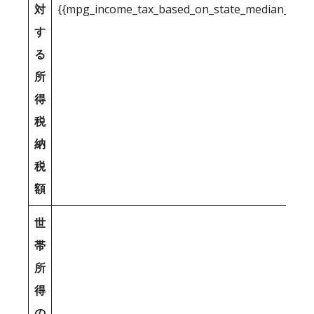
対
{{mpg_income_tax_based_on_state_median_inco
す
る
所
得
税
納
税
額
世
帯
所
得
の