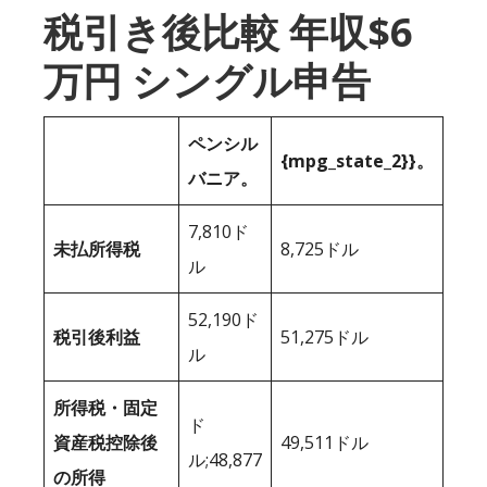
税引き後比較 年収$6
万円 シングル申告
ペンシル
{mpg_state_2}}。
バニア。
7,810ド
未払所得税
8,725ドル
ル
52,190ド
税引後利益
51,275ドル
ル
所得税・固定
ド
資産税控除後
49,511ドル
ル;48,877
の所得