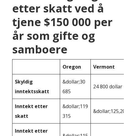
etter skatt ved å
tjene $150 000 per
år som gifte og
samboere
Oregon
Vermont
Skyldig
&dollar;30
24 800 dollar
inntektsskatt
685
Inntekt etter
&dollar;119
&dollar;125,200
skatt
315
Inntekt etter
&dollar;115