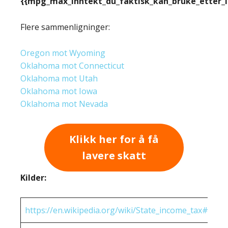
{{mpg_max_inntekt_du_faktisk_kan_bruke_etter_
Flere sammenligninger:
Oregon mot Wyoming
Oklahoma mot Connecticut
Oklahoma mot Utah
Oklahoma mot Iowa
Oklahoma mot Nevada
Klikk her for å få
lavere skatt
Kilder:
https://en.wikipedia.org/wiki/State_income_tax#Rates