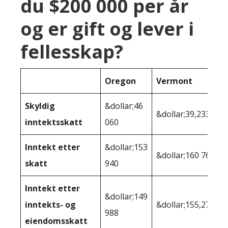
du $200 000 per år
og er gift og lever i
fellesskap?
Oregon
Vermont
Skyldig
&dollar;46
&dollar;39,233
inntektsskatt
060
Inntekt etter
&dollar;153
&dollar;160 767
skatt
940
Inntekt etter
&dollar;149
inntekts- og
&dollar;155,277
988
eiendomsskatt