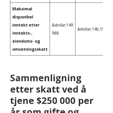
Maksimal
disponibel
inntekt etter
&dollar;149
&dollar;146,157
inntekts-,
988
eiendoms- og
omsetningsskatt
Sammenligning
etter skatt ved å
tjene $250 000 per
år som gifte og