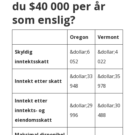
du $40 000 per år
som enslig?
Oregon
Vermont
Skyldig
&dollar;6
&dollar;4
inntektsskatt
052
022
&dollar;33
&dollar;35
Inntekt etter skatt
948
978
Inntekt etter
&dollar;29
&dollar;30
inntekts- og
996
488
eiendomsskatt
Maksimal disponibel