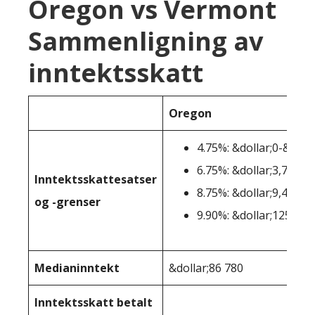
Oregon vs Vermont
Sammenligning av
inntektsskatt
Oregon
4.75%: &dollar;0-&dolla
6.75%: &dollar;3,751-&
Inntektsskattesatser
8.75%: &dollar;9,451-&
og -grenser
9.90%: &dollar;125.001
Medianinntekt
&dollar;86 780
Inntektsskatt betalt