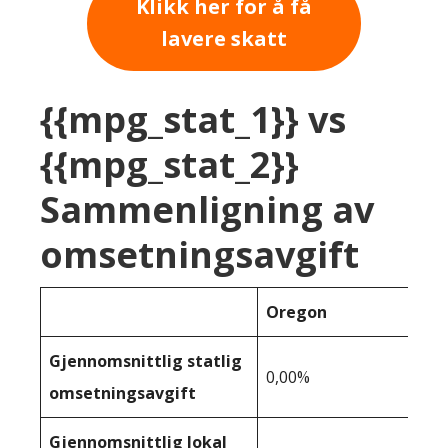
Klikk her for å få
lavere skatt
{{mpg_stat_1}} vs
{{mpg_stat_2}}
Sammenligning av
omsetningsavgift
Oregon
Gjennomsnittlig statlig
0,00%
omsetningsavgift
Gjennomsnittlig lokal