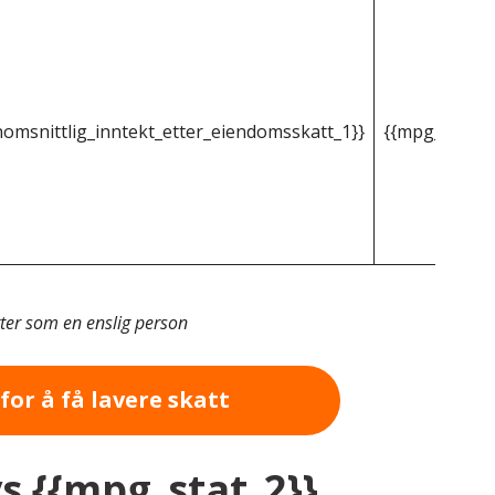
omsnittlig_inntekt_etter_eiendomsskatt_1}}
{{mpg_gjenno
tter som en enslig person
for å få lavere skatt
vs {{mpg_stat_2}}