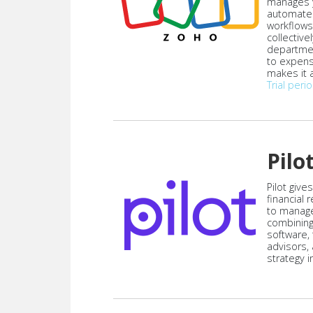
manages y
automate
workflows
collective
departmen
to expen
makes it a
Trial peri
Pilo
Pilot give
financial
to manag
combining
software,
advisors,
strategy i