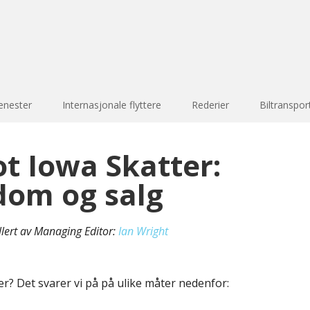
enester
Internasjonale flyttere
Rederier
Biltranspor
 Iowa Skatter:
dom og salg
llert av Managing Editor:
Ian Wright
er? Det svarer vi på på ulike måter nedenfor: