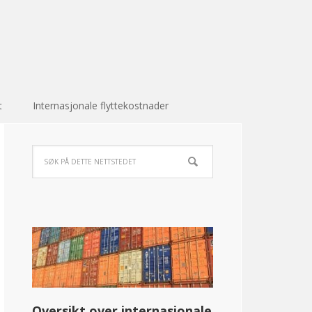
t
Internasjonale flyttekostnader
Oversikt over internasjonale