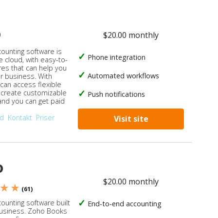
o
$20.00 monthly
counting software is
Phone integration
e cloud, with easy-to-
res that can help you
Automated workflows
ur business. With
 can access flexible
, create customizable
Push notifications
 and you can get paid
od
Kontakt
Priser
Visit site
o
$20.00 monthly
 ★ ★
(61)
ounting software built
End-to-end accounting
business. Zoho Books