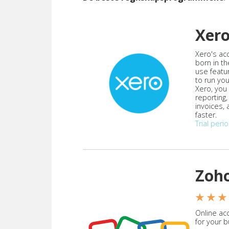
Xer
Xero's ac
born in th
use featu
to run yo
Xero, you
reporting
invoices,
faster.
Trial peri
Zoh
★ ★ ★
Online acc
for your 