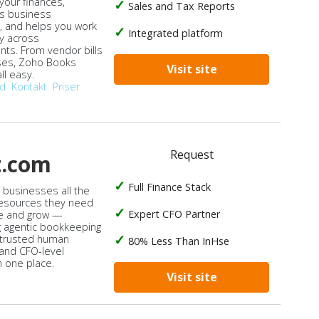
our finances,
Sales and Tax Reports
s business
, and helps you work
Integrated platform
ly across
ts. From vendor bills
ses, Zoho Books
Visit site
ll easy.
od
Kontakt
Priser
Request
t.com
Full Finance Stack
s businesses all the
 resources they need
Expert CFO Partner
e and grow —
 agentic bookkeeping
 trusted human
80% Less Than InHse
 and CFO-level
n one place.
Visit site