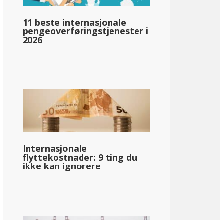
11 beste internasjonale
llar;76 320
pengeoverføringstjenester i
2026
pg_inntektsskatt_basert_på_statens_medianinntekt_enkelt_
llar;62 487
Internasjonale
flyttekostnader: 9 ting du
ikke kan ignorere