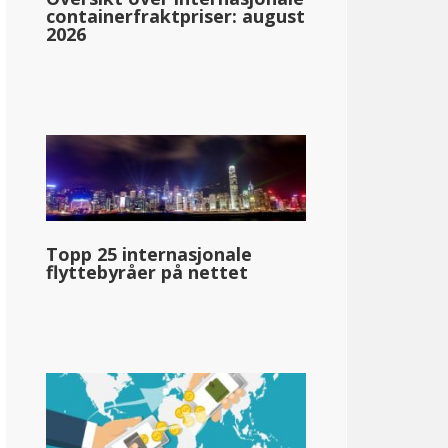
containerfraktpriser: august
2026
a
0.33%: &dollar;0-&dollar;1,743
0.67%: &dollar;1,744-&dollar;3,486
2.25%: &dollar;3,487-&dollar;6972
Topp 25 internasjonale
4.14%: &dollar;6,973-&dollar;15,687
flyttebyråer på nettet
5.63%: &dollar;15,688-&dollar;26,145
5.96%: &dollar;26,146-&dollar;34,860
6.25%: &dollar;34,861-&dollar;52,290
7.44%: &dollar;52,291-&dollar;78,435
8.53%: &dollar;78.436+