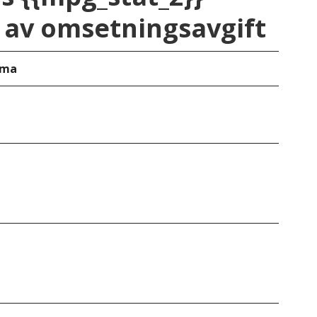
av omsetningsavgift
oma