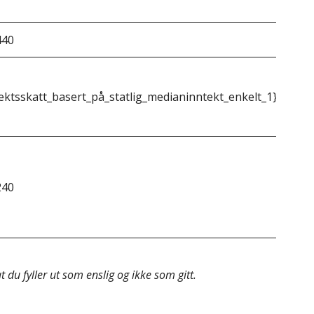
440
&do
ektsskatt_basert_på_statlig_medianinntekt_enkelt_1}}
{{m
240
&do
 du fyller ut som enslig og ikke som gitt.