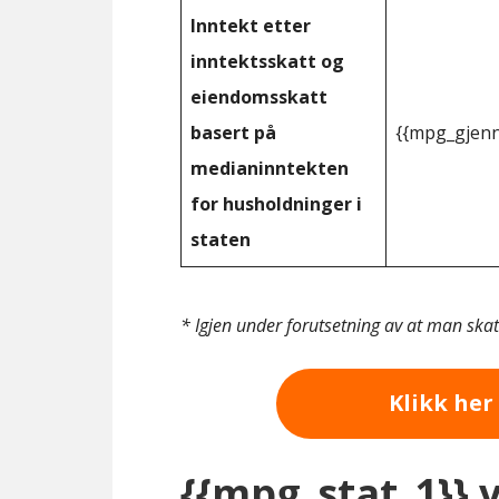
Inntekt etter
inntektsskatt og
eiendomsskatt
basert på
{{mpg_gjenn
medianinntekten
for husholdninger i
staten
* Igjen under forutsetning av at man ska
Klikk her 
{{mpg_stat_1}} 