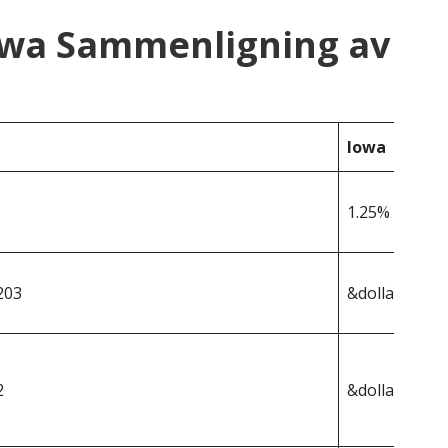
owa Sammenligning av
Iowa
1.25%
203
&dollar;215 4
2
&dollar;2 693