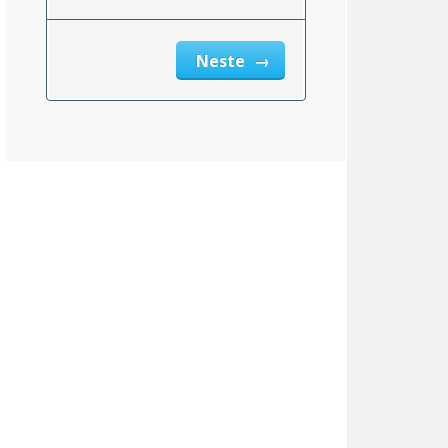
Neste
msnittlig_inntekt_etter_eiendomsskatt_2}}