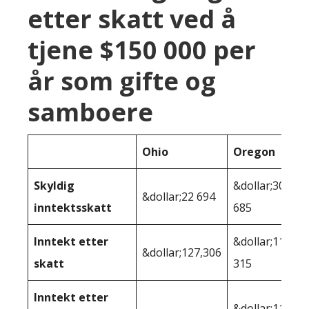
etter skatt ved å
tjene $150 000 per
år som gifte og
samboere
Ohio
Oregon
Skyldig
&dollar;30
&dollar;22 694
inntektsskatt
685
Inntekt etter
&dollar;119
&dollar;127,306
skatt
315
Inntekt etter
&dollar;115