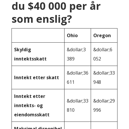
du $40 000 per år
som enslig?
Ohio
Oregon
Skyldig
&dollar;3
&dollar;6
inntektsskatt
389
052
&dollar;36
&dollar;33
Inntekt etter skatt
611
948
Inntekt etter
&dollar;33
&dollar;29
inntekts- og
810
996
eiendomsskatt
Maksimal disponibel