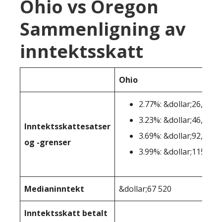
Ohio vs Oregon
Sammenligning av
inntektsskatt
Ohio
2.77%: &dollar;26,050-
3.23%: &dollar;46,101-
Inntektsskattesatser
3.69%: &dollar;92,151-
og -grenser
3.99%: &dollar;115.301
Medianinntekt
&dollar;67 520
Inntektsskatt betalt