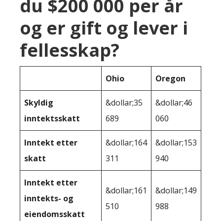
du $200 000 per år
og er gift og lever i
fellesskap?
Ohio
Oregon
Skyldig
&dollar;35
&dollar;46
inntektsskatt
689
060
Inntekt etter
&dollar;164
&dollar;153
skatt
311
940
Inntekt etter
&dollar;161
&dollar;149
inntekts- og
510
988
eiendomsskatt