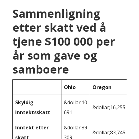
Sammenligning
etter skatt ved å
tjene $100 000 per
år som gave og
samboere
Ohio
Oregon
Skyldig
&dollar;10
&dollar;16,255
inntektsskatt
691
Inntekt etter
&dollar;89
&dollar;83,745
skatt
309