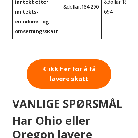
inntekt etter
&dollar;183
&dollar;184 290
inntekts-,
694
eiendoms- og
omsetningsskatt
Klikk her for å få
lavere skatt
VANLIGE SPØRSMÅL
Har Ohio eller
Oregon lavere