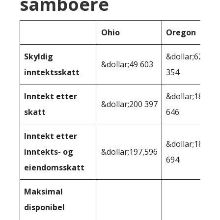
samboere
Ohio
Oregon
Skyldig
&dollar;62
&dollar;49 603
inntektsskatt
354
Inntekt etter
&dollar;187
&dollar;200 397
skatt
646
Inntekt etter
&dollar;183
inntekts- og
&dollar;197,596
694
eiendomsskatt
Maksimal
disponibel