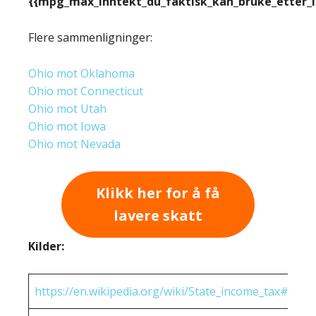
{{mpg_max_inntekt_du_faktisk_kan_bruke_etter_
Flere sammenligninger:
Ohio mot Oklahoma
Ohio mot Connecticut
Ohio mot Utah
Ohio mot Iowa
Ohio mot Nevada
Klikk her for å få
lavere skatt
Kilder:
https://en.wikipedia.org/wiki/State_income_tax#Rates