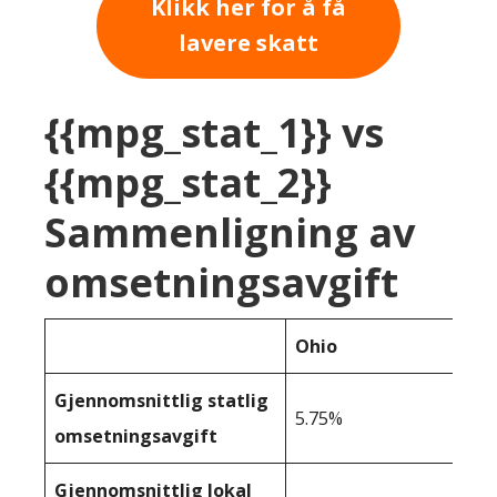
Klikk her for å få
lavere skatt
{{mpg_stat_1}} vs
{{mpg_stat_2}}
Sammenligning av
omsetningsavgift
Ohio
Gjennomsnittlig statlig
5.75%
omsetningsavgift
Gjennomsnittlig lokal