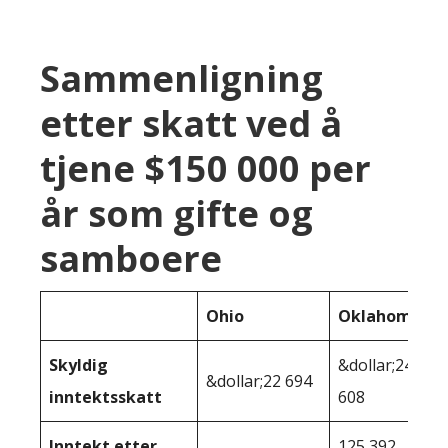
Sammenligning
etter skatt ved å
tjene $150 000 per
år som gifte og
samboere
Ohio
Oklahoma
Skyldig
&dollar;24
&dollar;22 694
inntektsskatt
608
Inntekt etter
125 392