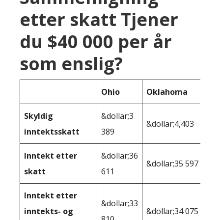
etter skatt Tjener
du $40 000 per år
som enslig?
Ohio
Oklahoma
Skyldig
&dollar;3
&dollar;4,403
inntektsskatt
389
Inntekt etter
&dollar;36
&dollar;35 597
skatt
611
Inntekt etter
&dollar;33
inntekts- og
&dollar;34 075
810