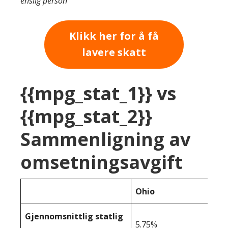
enslig person
Klikk her for å få
lavere skatt
{{mpg_stat_1}} vs
{{mpg_stat_2}}
Sammenligning av
omsetningsavgift
Ohio
Gjennomsnittlig statlig
5.75%