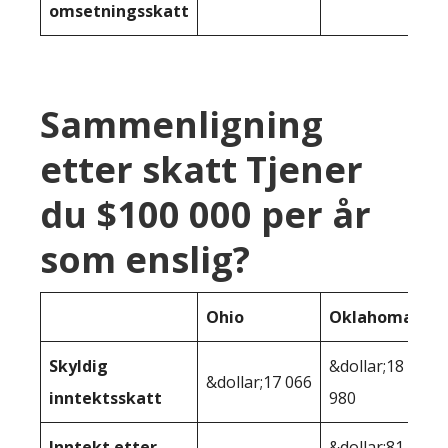
omsetningsskatt
Sammenligning
etter skatt Tjener
du $100 000 per år
som enslig?
Ohio
Oklahoma
Skyldig
&dollar;18
&dollar;17 066
inntektsskatt
980
Inntekt etter
&dollar;81