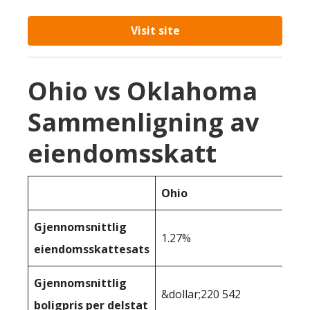
Visit site
Ohio vs Oklahoma
Sammenligning av
eiendomsskatt
Ohio
Gjennomsnittlig
1.27%
eiendomsskattesats
Gjennomsnittlig
&dollar;220 542
boligpris per delstat