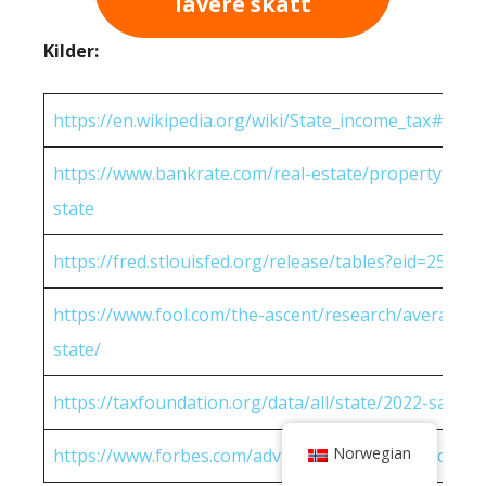
lavere skatt
Kilder:
https://en.wikipedia.org/wiki/State_income_tax#Rates
https://www.bankrate.com/real-estate/property-tax-
state
https://fred.stlouisfed.org/release/tables?eid=25951
https://www.fool.com/the-ascent/research/average-h
state/
https://taxfoundation.org/data/all/state/2022-sales-t
Norwegian
https://www.forbes.com/advisor/income-tax-calculato