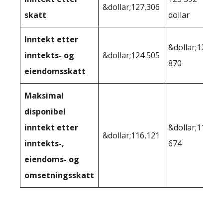
&dollar;127,306
skatt
dollar
Inntekt etter
&dollar;123
inntekts- og
&dollar;124 505
870
eiendomsskatt
Maksimal
disponibel
inntekt etter
&dollar;113
&dollar;116,121
inntekts-,
674
eiendoms- og
omsetningsskatt