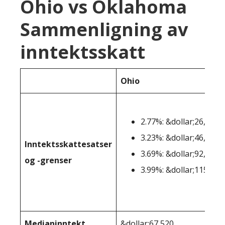
Ohio vs Oklahoma
Sammenligning av
inntektsskatt
Ohio
2.77%: &dollar;26,050-
3.23%: &dollar;46,101-
Inntektsskattesatser
3.69%: &dollar;92,151-
og -grenser
3.99%: &dollar;115.301
Medianinntekt
&dollar;67 520