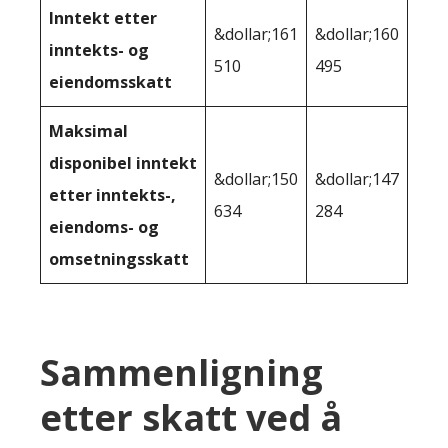
Inntekt etter
&dollar;161
&dollar;160
inntekts- og
510
495
eiendomsskatt
Maksimal
disponibel inntekt
&dollar;150
&dollar;147
etter inntekts-,
634
284
eiendoms- og
omsetningsskatt
Sammenligning
etter skatt ved å