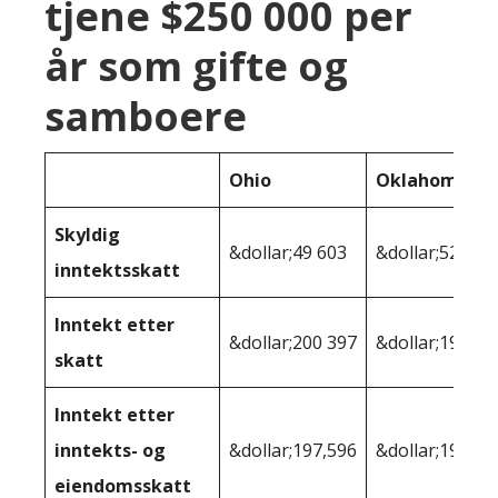
tjene $250 000 per
år som gifte og
samboere
Ohio
Oklahoma
Skyldig
&dollar;49 603
&dollar;52,277
inntektsskatt
Inntekt etter
&dollar;200 397
&dollar;197 72
skatt
Inntekt etter
inntekts- og
&dollar;197,596
&dollar;196,20
eiendomsskatt