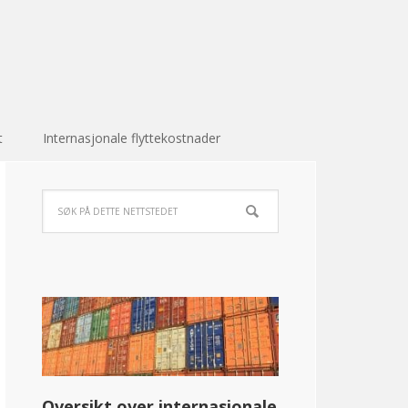
t
Internasjonale flyttekostnader
Oversikt over internasjonale