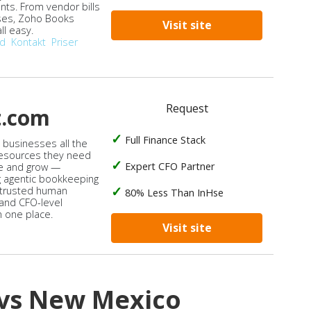
ts. From vendor bills
ses, Zoho Books
Visit site
ll easy.
od
Kontakt
Priser
Request
t.com
Full Finance Stack
s businesses all the
 resources they need
Expert CFO Partner
e and grow —
 agentic bookkeeping
 trusted human
80% Less Than InHse
 and CFO-level
n one place.
Visit site
 vs New Mexico