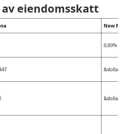
 av eiendomsskatt
ina
New Mexico
0,60%
447
&dollar;293 7
2
&dollar;1 763