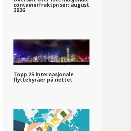
containerfraktpriser: august
2026
 Mexico
1.70%: &dollar;0-&dollar;5,500
Topp 25 internasjonale
flyttebyråer på nettet
3.20%: &dollar;5,501-&dollar;11,000
4.70%: &dollar;11,001-&dollar;16,000
4.90%: &dollar;16,001-&dollar;210,000
5.90%: &dollar;210,001+
llar;56 420