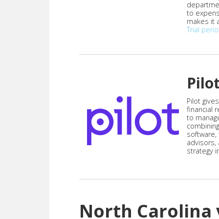
departmen
to expen
makes it a
Trial peri
Pilo
Pilot give
financial
to manag
combining
software,
advisors,
strategy i
North Carolina