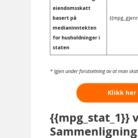
eiendomsskatt
basert på
{{mpg_gjenn
medianinntekten
for husholdninger i
staten
* Igjen under forutsetning av at man ska
Klikk her 
{{mpg_stat_1}} 
Sammenligning 