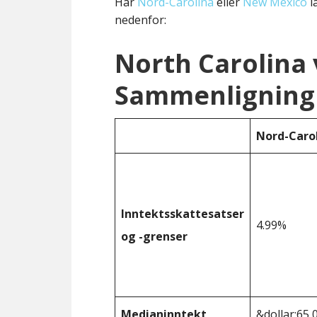
Har
Nord-Carolina
eller
New Mexico
l
nedenfor:
North Carolina
Sammenligning 
Nord-Caro
Inntektsskattesatser
4.99%
og -grenser
Medianinntekt
&dollar;65 