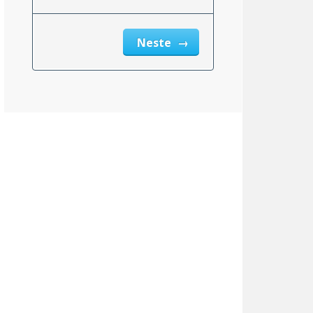
msnittlig_inntekt_etter_eiendomsskatt_2}}
Neste