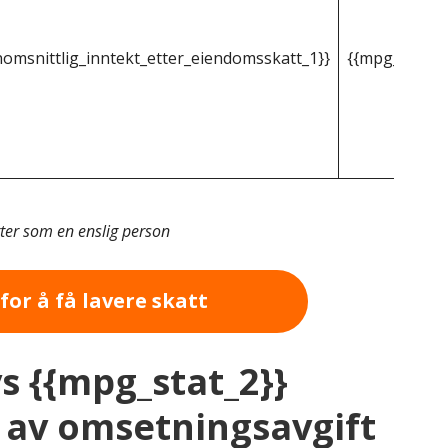
omsnittlig_inntekt_etter_eiendomsskatt_1}}
{{mpg_gjenno
tter som en enslig person
for å få lavere skatt
vs {{mpg_stat_2}}
av omsetningsavgift