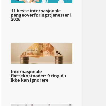
11 beste internasjonale
pengeoverføringstjenester i
pg_inntektsskatt_basert_på_statens_medianinntekt_enkelt_
2026
llar;49 389
Internasjonale
flyttekostnader: 9 ting du
ikke kan ignorere