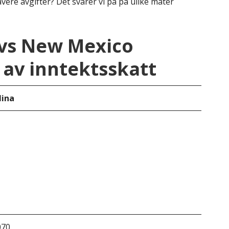
avere avgifter? Det svarer vi på på ulike måter
 vs New Mexico
av inntektsskatt
lina
New
070
&do