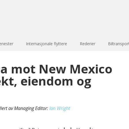
enester
Internasjonale flyttere
Rederier
Biltranspor
na mot New Mexico
ekt, eiendom og
llert av Managing Editor:
Ian Wright