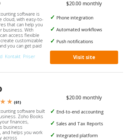
o
$20.00 monthly
counting software is
Phone integration
e cloud, with easy-to-
res that can help you
Automated workflows
ur business. With
 can access flexible
, create customizable
Push notifications
 and you can get paid
od
Kontakt
Priser
Visit site
o
$20.00 monthly
 ★ ★
(61)
ounting software built
End-to-end accounting
business. Zoho Books
our finances,
Sales and Tax Reports
s business
, and helps you work
Integrated platform
ly across