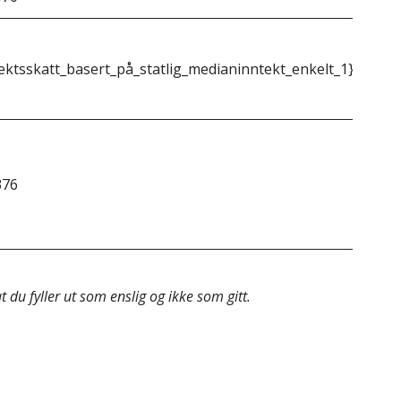
ektsskatt_basert_på_statlig_medianinntekt_enkelt_1}}
{{m
376
&do
 du fyller ut som enslig og ikke som gitt.