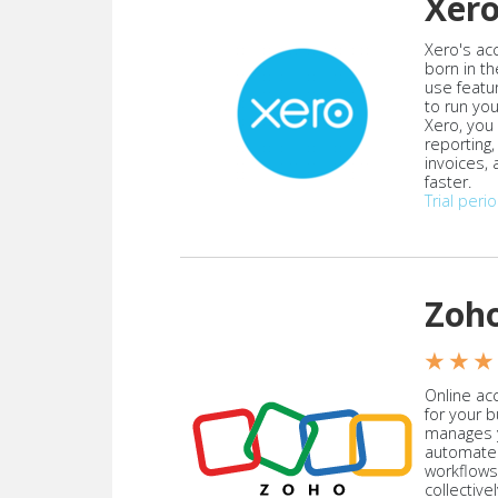
Xer
Xero's ac
born in th
use featu
to run yo
Xero, you
reporting
invoices,
faster.
Trial peri
Zoh
★ ★ ★
Online acc
for your 
manages y
automate
workflows
collective