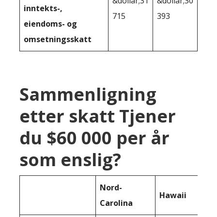
&dollar;31
&dollar;30
inntekts-,
715
393
eiendoms- og
omsetningsskatt
Sammenligning
etter skatt Tjener
du $60 000 per år
som enslig?
Nord-
Hawaii
Carolina