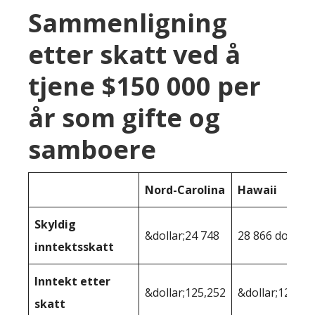
Sammenligning
etter skatt ved å
tjene $150 000 per
år som gifte og
samboere
Nord-Carolina
Hawaii
Skyldig
&dollar;24 748
28 866 dollar
inntektsskatt
Inntekt etter
&dollar;125,252
&dollar;121,13
skatt