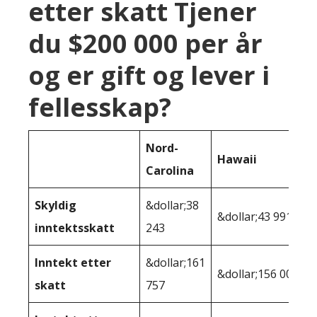
etter skatt Tjener
du $200 000 per år
og er gift og lever i
fellesskap?
Nord-
Hawaii
Carolina
Skyldig
&dollar;38
&dollar;43 991
inntektsskatt
243
Inntekt etter
&dollar;161
&dollar;156 009
skatt
757