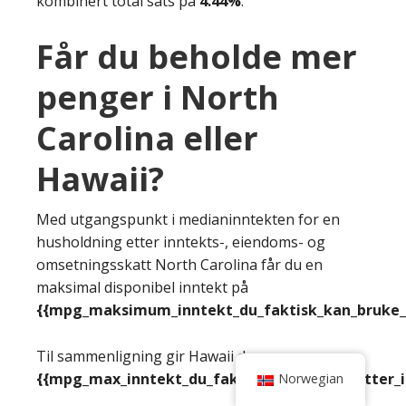
kombinert total sats på
4.44%
.
Får du beholde mer
penger i North
Carolina eller
Hawaii?
Med utgangspunkt i medianinntekten for en
husholdning etter inntekts-, eiendoms- og
omsetningsskatt North Carolina får du en
maksimal disponibel inntekt på
{{mpg_maksimum_inntekt_du_faktisk_kan_bruke_e
Til sammenligning gir Hawaii deg
{{mpg_max_inntekt_du_faktisk_kan_bruke_etter_
Norwegian