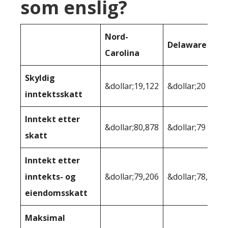
som enslig?
Nord-
Delaware
Carolina
Skyldig
&dollar;19,122
&dollar;20 130
inntektsskatt
Inntekt etter
&dollar;80,878
&dollar;79 870
skatt
Inntekt etter
inntekts- og
&dollar;79,206
&dollar;78,106
eiendomsskatt
Maksimal