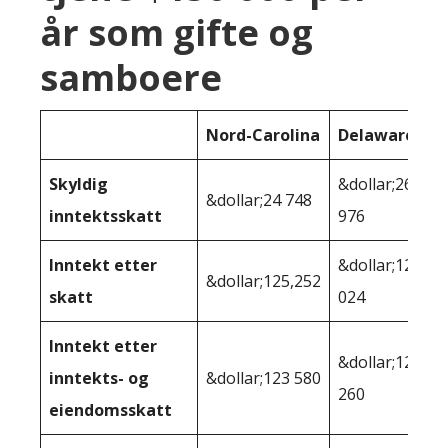
år som gifte og
samboere
Nord-Carolina
Delaware
Skyldig
&dollar;26
&dollar;24 748
inntektsskatt
976
Inntekt etter
&dollar;123
&dollar;125,252
skatt
024
Inntekt etter
&dollar;121
inntekts- og
&dollar;123 580
260
eiendomsskatt