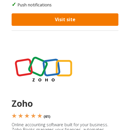
Push notifications
Visit site
Zoho
★ ★ ★ ★ ★
(61)
Online accounting software built for your business.
Zoho Books manages your finances, automates