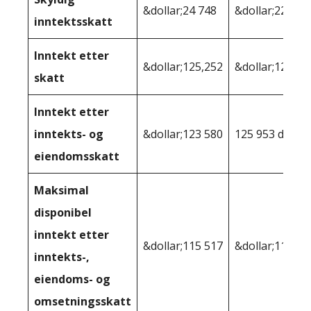
&dollar;24 748
&dollar;22 370
inntektsskatt
Inntekt etter
&dollar;125,252
&dollar;127 63
skatt
Inntekt etter
inntekts- og
&dollar;123 580
125 953 dollar
eiendomsskatt
Maksimal
disponibel
inntekt etter
&dollar;115 517
&dollar;116,19
inntekts-,
eiendoms- og
omsetningsskatt