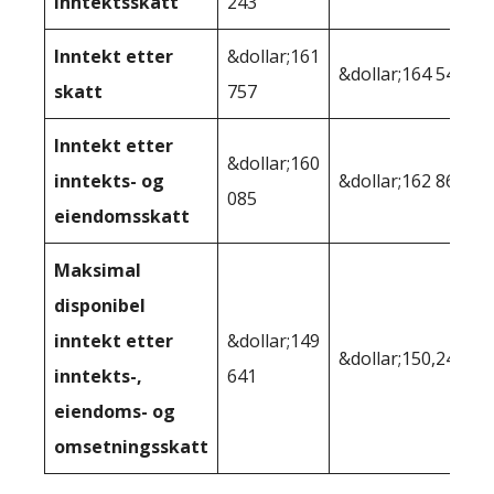
inntektsskatt
243
Inntekt etter
&dollar;161
&dollar;164 545
skatt
757
Inntekt etter
&dollar;160
inntekts- og
&dollar;162 868
085
eiendomsskatt
Maksimal
disponibel
inntekt etter
&dollar;149
&dollar;150,248
inntekts-,
641
eiendoms- og
omsetningsskatt