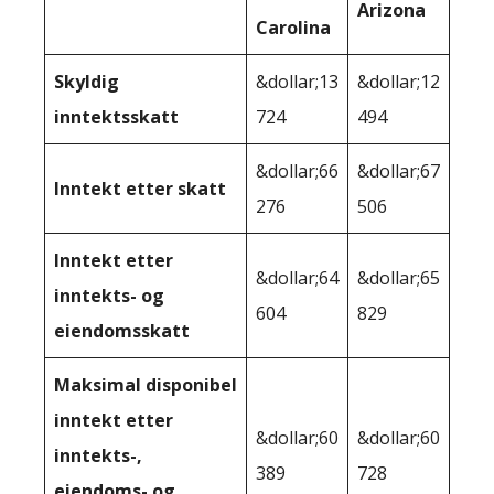
Arizona
Carolina
Skyldig
&dollar;13
&dollar;12
inntektsskatt
724
494
&dollar;66
&dollar;67
Inntekt etter skatt
276
506
Inntekt etter
&dollar;64
&dollar;65
inntekts- og
604
829
eiendomsskatt
Maksimal disponibel
inntekt etter
&dollar;60
&dollar;60
inntekts-,
389
728
eiendoms- og