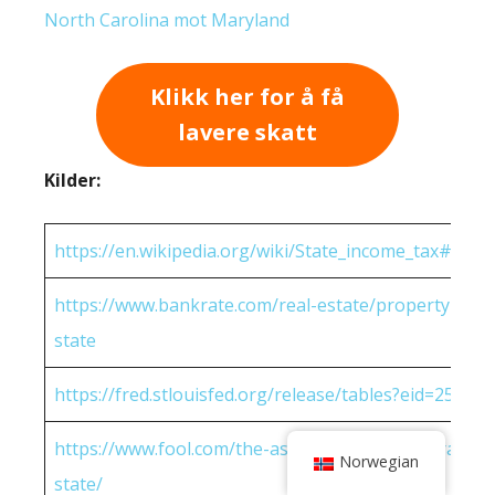
North Carolina mot Maryland
Klikk her for å få
lavere skatt
Kilder:
https://en.wikipedia.org/wiki/State_income_tax#Rates
https://www.bankrate.com/real-estate/property-tax-
state
https://fred.stlouisfed.org/release/tables?eid=25951
https://www.fool.com/the-ascent/research/average-h
Norwegian
state/