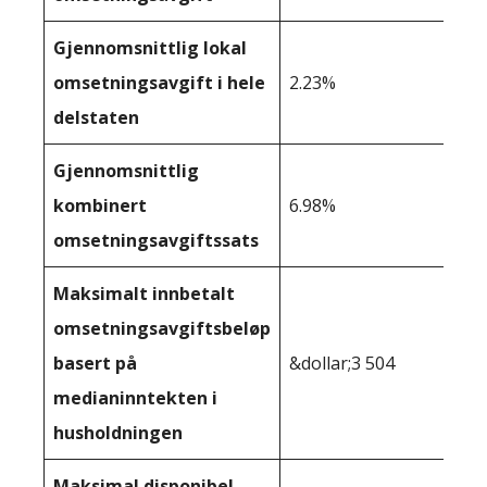
Gjennomsnittlig lokal
omsetningsavgift i hele
2.23%
delstaten
Gjennomsnittlig
kombinert
6.98%
omsetningsavgiftssats
Maksimalt innbetalt
omsetningsavgiftsbeløp
basert på
&dollar;3 504
medianinntekten i
husholdningen
Maksimal disponibel