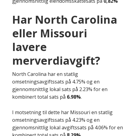
gjennomsnittlig eiendomsskattesats på
0,82%
Har North Carolina
eller Missouri
lavere
merverdiavgift?
North Carolina har en statlig
omsetningsavgiftssats på 4.75% og en
gjennomsnittlig lokal sats på 2.23% for en
kombinert total sats på
6.98%
.
I motsetning til dette har Missouri en statlig
omsetningsavgiftssats på 4.23% og en
gjennomsnittlig lokal avgiftssats på 4.06% for en
kombinert total sats på
8.29%
.