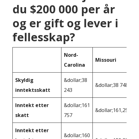
du $200 000 per år
og er gift og lever i
fellesskap?
Nord-
Missouri
Carolina
Skyldig
&dollar;38
&dollar;38 748
inntektsskatt
243
Inntekt etter
&dollar;161
&dollar;161,252
skatt
757
Inntekt etter
&dollar;160