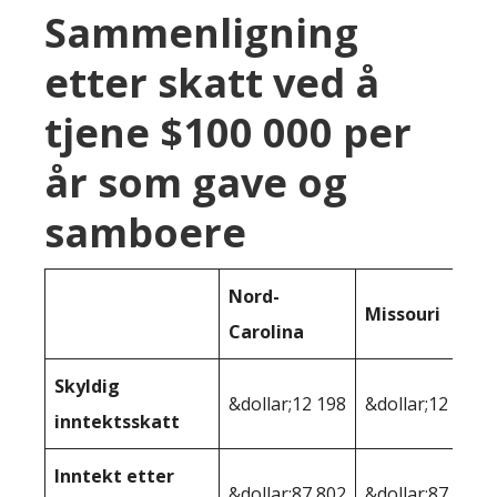
Sammenligning
etter skatt ved å
tjene $100 000 per
år som gave og
samboere
Nord-
Missouri
Carolina
Skyldig
&dollar;12 198
&dollar;12 294
inntektsskatt
Inntekt etter
&dollar;87 802
&dollar;87,706