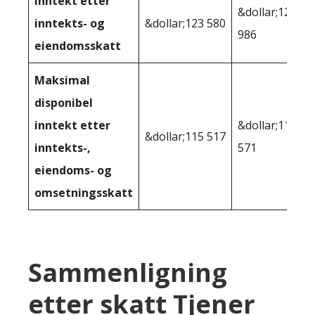
Inntekt etter
&dollar;122
inntekts- og
&dollar;123 580
986
eiendomsskatt
Maksimal
disponibel
inntekt etter
&dollar;113
&dollar;115 517
inntekts-,
571
eiendoms- og
omsetningsskatt
Sammenligning
etter skatt Tjener