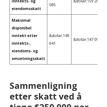
inntekts- og
&dollar;159 286
085
eiendomsskatt
Maksimal
disponibel
inntekt etter
&dollar;149
&dollar;147 092
inntekts-,
641
eiendoms- og
omsetningsskatt
Sammenligning
etter skatt ved å