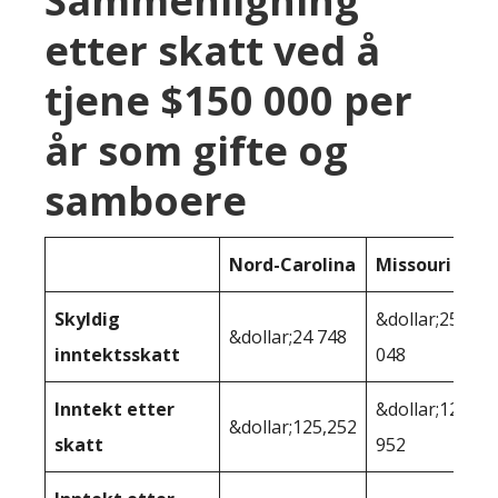
Sammenligning
etter skatt ved å
tjene $150 000 per
år som gifte og
samboere
Nord-Carolina
Missouri
Skyldig
&dollar;25
&dollar;24 748
inntektsskatt
048
Inntekt etter
&dollar;124
&dollar;125,252
skatt
952