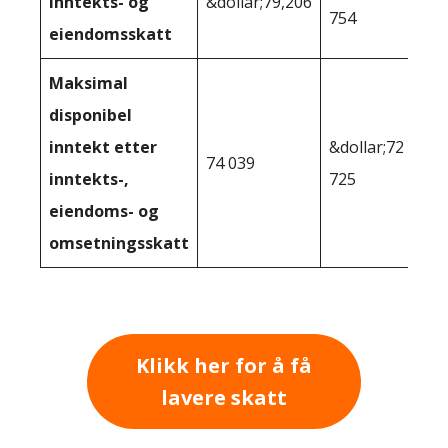
inntekts- og
&dollar;79,206
754
eiendomsskatt
Maksimal
disponibel
inntekt etter
&dollar;72
74 039
inntekts-,
725
eiendoms- og
omsetningsskatt
Klikk her for å få
lavere skatt