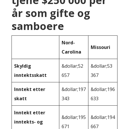
tjene $250 000 per
år som gifte og
samboere
Nord-
Missouri
Carolina
Skyldig
&dollar;52
&dollar;53
inntektsskatt
657
367
Inntekt etter
&dollar;197
&dollar;196
skatt
343
633
Inntekt etter
&dollar;195
&dollar;194
inntekts- og
671
667