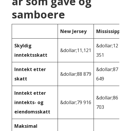
år som gave og
samboere
New Jersey
Mississippi
Skyldig
&dollar;12
&dollar;11,121
inntektsskatt
351
Inntekt etter
&dollar;87
&dollar;88 879
skatt
649
Inntekt etter
&dollar;86
inntekts- og
&dollar;79 916
703
eiendomsskatt
Maksimal