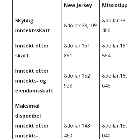
New Jersey
Mississippi
Skyldig
&dollar;38
&dollar;38,109
inntektsskatt
406
Inntekt etter
&dollar;161
&dollar;161
skatt
891
594
Inntekt etter
&dollar;152
&dollar;160
inntekts- og
928
648
eiendomsskatt
Maksimal
disponibel
inntekt etter
&dollar;143
&dollar;150
inntekts-,
460
040