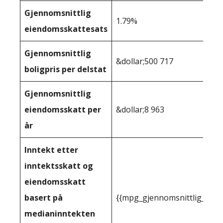
Gjennomsnittlig
1.79%
eiendomsskattesats
Gjennomsnittlig
&dollar;500 717
boligpris per delstat
Gjennomsnittlig
eiendomsskatt per
&dollar;8 963
år
Inntekt etter
inntektsskatt og
eiendomsskatt
basert på
{{mpg_gjennomsnittlig_innt
medianinntekten