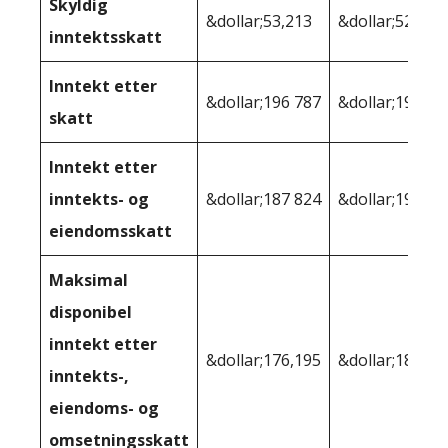
Skyldig
&dollar;53,213
&dollar;52 825
inntektsskatt
Inntekt etter
&dollar;196 787
&dollar;197,17
skatt
Inntekt etter
inntekts- og
&dollar;187 824
&dollar;196,22
eiendomsskatt
Maksimal
disponibel
inntekt etter
&dollar;176,195
&dollar;183,27
inntekts-,
eiendoms- og
omsetningsskatt