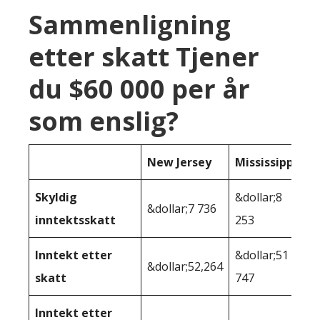
Sammenligning
etter skatt Tjener
du $60 000 per år
som enslig?
New Jersey
Mississippi
Skyldig
&dollar;8
&dollar;7 736
inntektsskatt
253
Inntekt etter
&dollar;51
&dollar;52,264
skatt
747
Inntekt etter