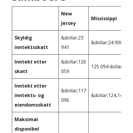
New
Mississippi
Jersey
Skyldig
&dollar;23
&dollar;24 906
inntektsskatt
941
Inntekt etter
&dollar;126
125 094 dollar
skatt
059
Inntekt etter
&dollar;117
inntekts- og
&dollar;124,148
096
eiendomsskatt
Maksimal
disponibel