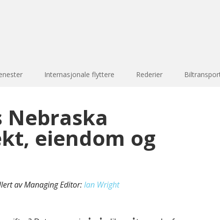
enester
Internasjonale flyttere
Rederier
Biltranspor
s Nebraska
ekt, eiendom og
llert av Managing Editor:
Ian Wright