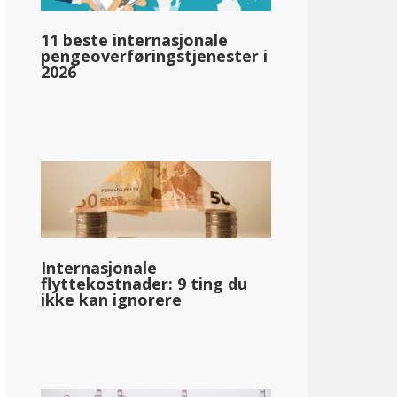
llar;78 360
11 beste internasjonale
pengeoverføringstjenester i
2026
pg_inntektsskatt_basert_på_statens_medianinntekt_enkelt_
llar;64 448
Internasjonale
flyttekostnader: 9 ting du
ikke kan ignorere