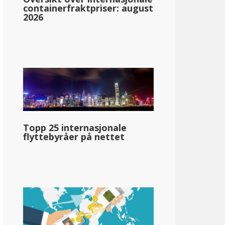
containerfraktpriser: august
2026
raska
Topp 25 internasjonale
2.46%: &dollar;0-&dollar;3,440
flyttebyråer på nettet
3.51%: &dollar;3,440-&dollar;20,590
5.01%: &dollar;20,590-&dollar;33,180
6.84%: &dollar;33.181+