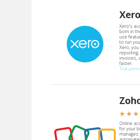
Xer
Xero's ac
born in th
use featu
to run yo
Xero, you
reporting
invoices,
faster.
Trial peri
Zoh
★ ★ ★
Online acc
for your 
manages y
automate