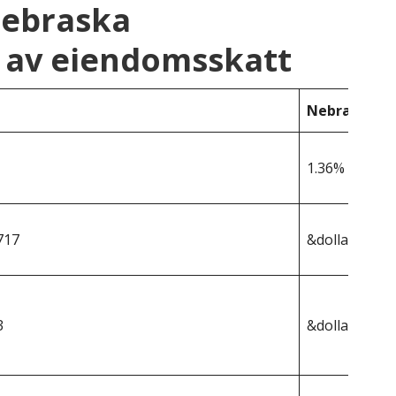
Nebraska
 av eiendomsskatt
Nebraska
1.36%
717
&dollar;255 4
3
&dollar;3 474