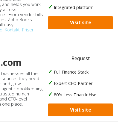
, and helps you work
Integrated platform
ly across
ts. From vendor bills
ses, Zoho Books
Visit site
ll easy.
od
Kontakt
Priser
Request
t.com
Full Finance Stack
s businesses all the
 resources they need
Expert CFO Partner
e and grow —
 agentic bookkeeping
 trusted human
80% Less Than InHse
 and CFO-level
n one place.
Visit site