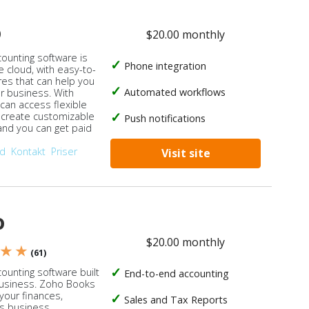
o
$20.00 monthly
counting software is
Phone integration
e cloud, with easy-to-
res that can help you
Automated workflows
ur business. With
 can access flexible
, create customizable
Push notifications
 and you can get paid
od
Kontakt
Priser
Visit site
o
$20.00 monthly
 ★ ★
(61)
ounting software built
End-to-end accounting
business. Zoho Books
our finances,
Sales and Tax Reports
s business