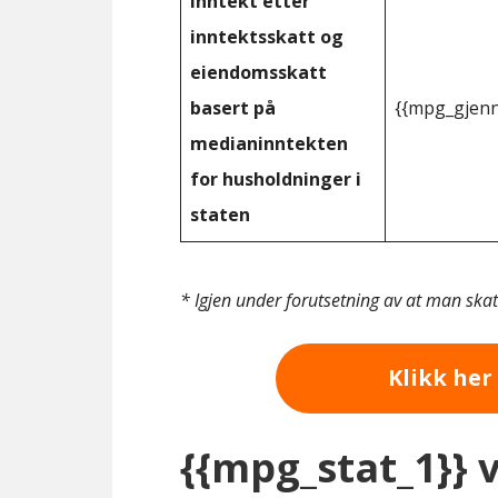
Inntekt etter
inntektsskatt og
eiendomsskatt
basert på
{{mpg_gjenn
medianinntekten
for husholdninger i
staten
* Igjen under forutsetning av at man ska
Klikk her 
{{mpg_stat_1}} 