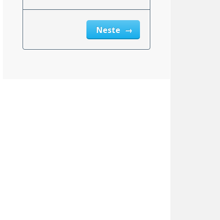
Neste
msnittlig_inntekt_etter_eiendomsskatt_2}}