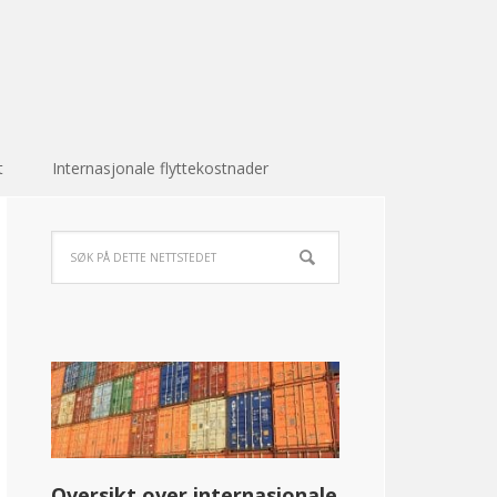
t
Internasjonale flyttekostnader
Oversikt over internasjonale