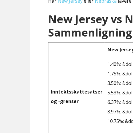
Har
New Jersey
eller
Nebraska
lavere 
New Jersey vs 
Sammenligning 
New Jerse
1.40%: &dol
1.75%: &dol
3.50%: &dol
Inntektsskattesatser
5.53%: &dol
og -grenser
6.37%: &dol
8.97%: &dol
10.75%: &do