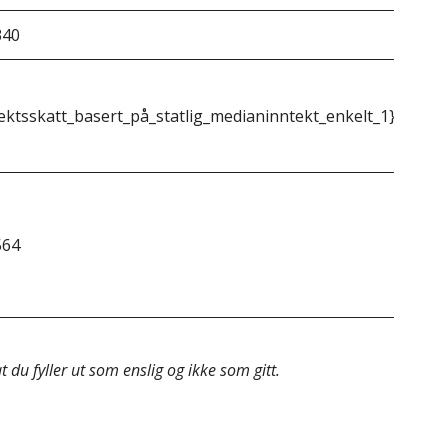
340
&do
ektsskatt_basert_på_statlig_medianinntekt_enkelt_1}}
{{m
564
&do
 du fyller ut som enslig og ikke som gitt.