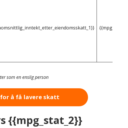
omsnittlig_inntekt_etter_eiendomsskatt_1}}
{{mpg_gjenno
tter som en enslig person
for å få lavere skatt
vs {{mpg_stat_2}}