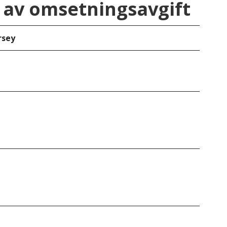
av omsetningsavgift
rsey