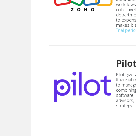
workflows
collective
departmen
to expen
makes it a
Trial peri
Pilo
Pilot give
financial
to manag
combining
software,
advisors,
strategy i