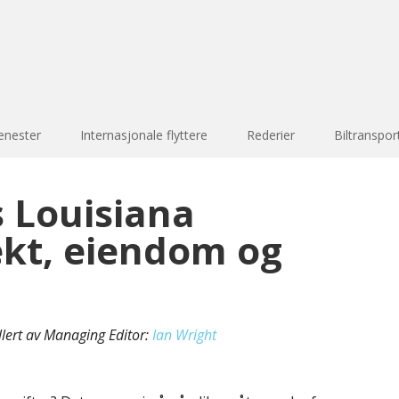
enester
Internasjonale flyttere
Rederier
Biltranspor
 Louisiana
ekt, eiendom og
llert av Managing Editor:
Ian Wright