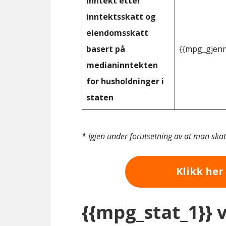
Inntekt etter
inntektsskatt og
eiendomsskatt
basert på
{{mpg_gjenn
medianinntekten
for husholdninger i
staten
* Igjen under forutsetning av at man ska
Klikk her 
{{mpg_stat_1}} 