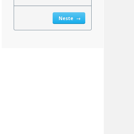
Neste
msnittlig_inntekt_etter_eiendomsskatt_2}}