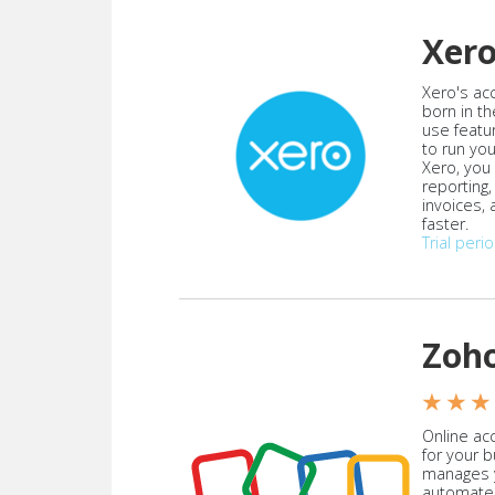
Xer
Xero's ac
born in th
use featu
to run yo
Xero, you
reporting
invoices,
faster.
Trial peri
Zoh
★ ★ ★
Online acc
for your 
manages y
automate