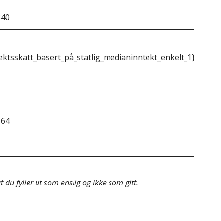
340
&do
ektsskatt_basert_på_statlig_medianinntekt_enkelt_1}}
{{m
564
&do
 du fyller ut som enslig og ikke som gitt.