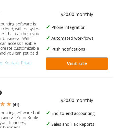
o
$20.00 monthly
counting software is
Phone integration
e cloud, with easy-to-
res that can help you
Automated workflows
ur business. With
 can access flexible
, create customizable
Push notifications
 and you can get paid
od
Kontakt
Priser
Visit site
o
$20.00 monthly
 ★ ★
(61)
ounting software built
End-to-end accounting
business. Zoho Books
our finances,
Sales and Tax Reports
s business