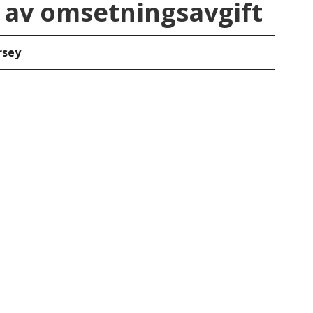
av omsetningsavgift
rsey