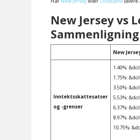
Har
New Jersey
eller
Louisiana
lavere 
New Jersey vs L
Sammenligning 
New Jerse
1.40%: &dol
1.75%: &dol
3.50%: &dol
Inntektsskattesatser
5.53%: &dol
og -grenser
6.37%: &dol
8.97%: &dol
10.75%: &do