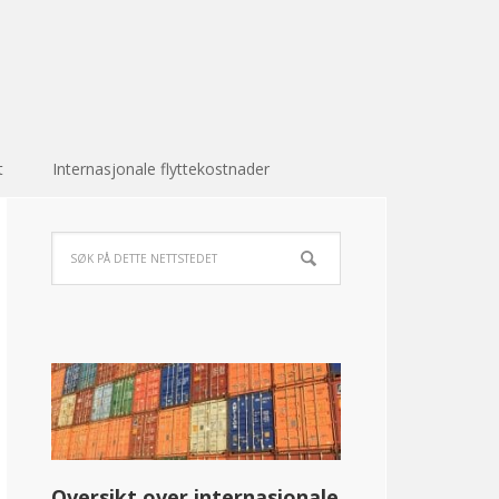
t
Internasjonale flyttekostnader
Oversikt over internasjonale