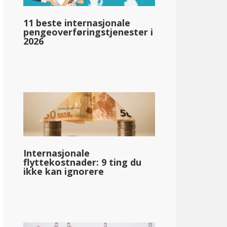
llar;58 330
11 beste internasjonale
pengeoverføringstjenester i
2026
pg_inntektsskatt_basert_på_statens_medianinntekt_enkelt_
llar;51 023
Internasjonale
flyttekostnader: 9 ting du
ikke kan ignorere