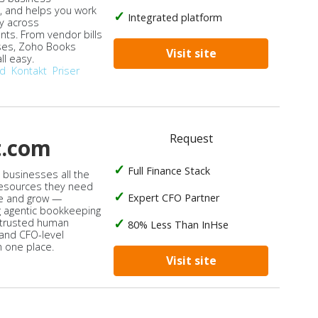
, and helps you work
Integrated platform
ly across
ts. From vendor bills
ses, Zoho Books
Visit site
ll easy.
od
Kontakt
Priser
Request
t.com
Full Finance Stack
s businesses all the
 resources they need
Expert CFO Partner
e and grow —
 agentic bookkeeping
 trusted human
80% Less Than InHse
 and CFO-level
n one place.
Visit site