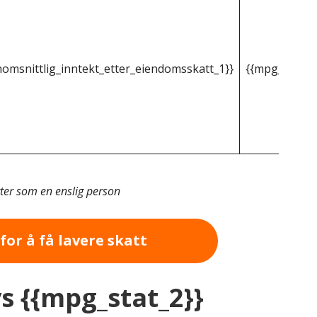
omsnittlig_inntekt_etter_eiendomsskatt_1}}
{{mpg_gjenno
tter som en enslig person
for å få lavere skatt
vs {{mpg_stat_2}}