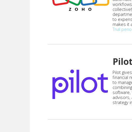
workflows
collective
departmen
to expen
makes it a
Trial peri
Pilo
Pilot give
financial
to manag
combining
software,
advisors,
strategy i