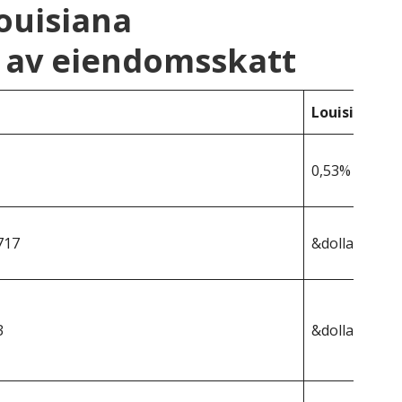
ouisiana
 av eiendomsskatt
Louisiana
0,53%
717
&dollar;200 9
3
&dollar;1 065