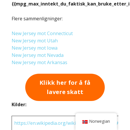
{{mpg_max_inntekt_du_faktisk_kan_bruke_etter_
Flere sammenligninger:
New Jersey mot Connecticut
New Jersey mot Utah
New Jersey mot Iowa
New Jersey mot Nevada
New Jersey mot Arkansas
Klikk her for å få
lavere skatt
Kilder:
Norwegian
https://en.wikipedia.org/wiki/State_income_tax#Rates