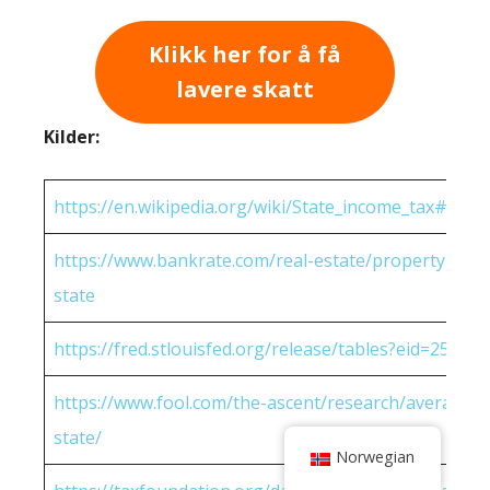
Klikk her for å få
lavere skatt
Kilder:
https://en.wikipedia.org/wiki/State_income_tax#Rates
https://www.bankrate.com/real-estate/property-tax-
state
https://fred.stlouisfed.org/release/tables?eid=25951
https://www.fool.com/the-ascent/research/average-h
state/
Norwegian