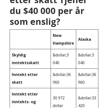
du $40 000 per år
som enslig?
New
Alaska
Hampshire
Skyldig
&dollar;3
&dollar;3
inntektsskatt
040
040
Inntekt etter
&dollar;36
&dollar;36
skatt
960
960
Inntekt etter
30 972
&dollar;33
inntekts- og
dollar
420