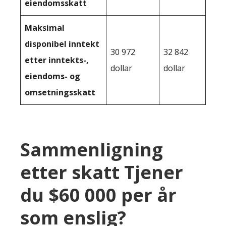
eiendomsskatt
Maksimal
disponibel inntekt
30 972
32 842
etter inntekts-,
dollar
dollar
eiendoms- og
omsetningsskatt
Sammenligning
etter skatt Tjener
du $60 000 per år
som enslig?