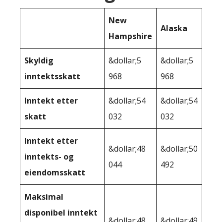
New
Alaska
Hampshire
Skyldig
&dollar;5
&dollar;5
inntektsskatt
968
968
Inntekt etter
&dollar;54
&dollar;54
skatt
032
032
Inntekt etter
&dollar;48
&dollar;50
inntekts- og
044
492
eiendomsskatt
Maksimal
disponibel inntekt
&dollar;48
&dollar;49