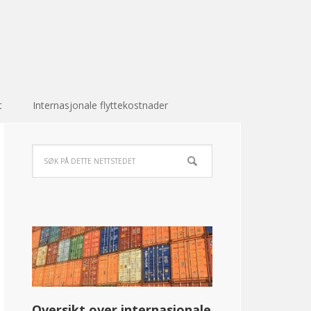
t
Internasjonale flyttekostnader
Oversikt over internasjonale