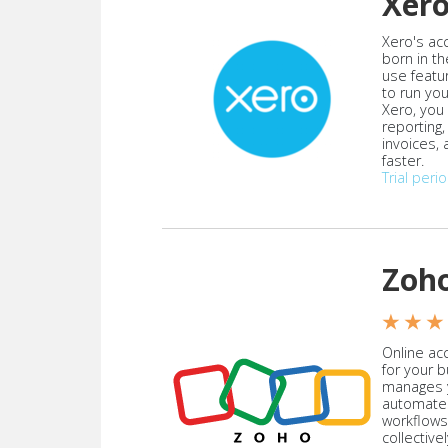
Xer
Xero's ac
born in th
use featu
to run yo
Xero, you
reporting
invoices,
faster.
Trial peri
Zoh
★ ★ ★
Online acc
for your 
manages y
automate
workflows
collective