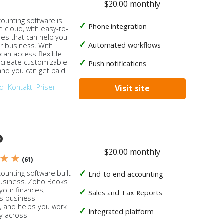
o
$20.00 monthly
counting software is
Phone integration
e cloud, with easy-to-
res that can help you
Automated workflows
ur business. With
 can access flexible
, create customizable
Push notifications
 and you can get paid
od
Kontakt
Priser
Visit site
o
$20.00 monthly
 ★ ★
(61)
ounting software built
End-to-end accounting
business. Zoho Books
our finances,
Sales and Tax Reports
s business
, and helps you work
Integrated platform
ly across