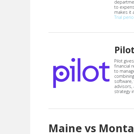
departmen
to expen
makes it a
Trial peri
Pilo
Pilot give
financial
to manag
combining
software,
advisors,
strategy i
Maine vs Mont