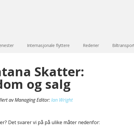
enester
Internasjonale flyttere
Rederier
Biltranspor
tana Skatter:
dom og salg
llert av Managing Editor:
Ian Wright
er? Det svarer vi på på ulike måter nedenfor: