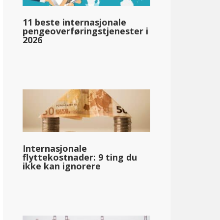
11 beste internasjonale
pengeoverføringstjenester i
pg_inntektsskatt_basert_på_statens_medianinntekt_enkelt_
2026
llar;60,302
Internasjonale
flyttekostnader: 9 ting du
ikke kan ignorere