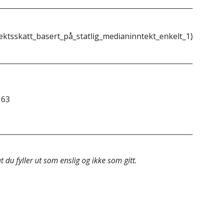
ektsskatt_basert_på_statlig_medianinntekt_enkelt_1}}
{{m
163
&do
 du fyller ut som enslig og ikke som gitt.