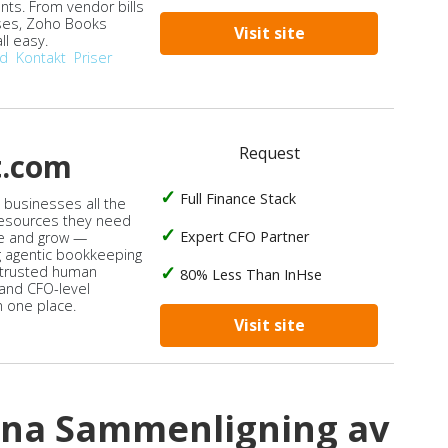
ts. From vendor bills
ses, Zoho Books
Visit site
ll easy.
od
Kontakt
Priser
Request
t.com
Full Finance Stack
s businesses all the
 resources they need
Expert CFO Partner
e and grow —
 agentic bookkeeping
 trusted human
80% Less Than InHse
 and CFO-level
n one place.
Visit site
ana Sammenligning av