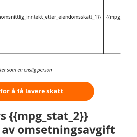
omsnittlig_inntekt_etter_eiendomsskatt_1}}
{{mpg_gjenno
tter som en enslig person
for å få lavere skatt
vs {{mpg_stat_2}}
av omsetningsavgift