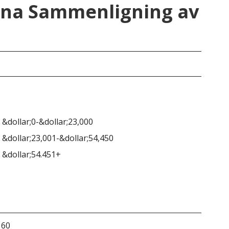
ana Sammenligning av
Mo
 &dollar;0-&dollar;23,000
 &dollar;23,001-&dollar;54,450
 &dollar;54.451+
160
&do