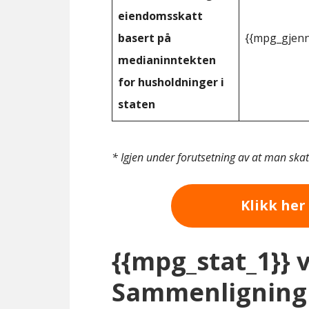
eiendomsskatt
basert på
{{mpg_gjenn
medianinntekten
for husholdninger i
staten
* Igjen under forutsetning av at man ska
Klikk her 
{{mpg_stat_1}} 
Sammenligning 