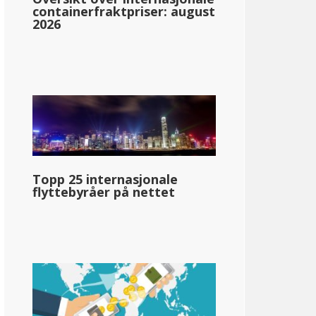
containerfraktpriser: august
2026
ntana
1.00%: &dollar;0-&dollar;3,300
2.00%: &dollar;3,301-&dollar;5,800
3.00%: &dollar;5,801-&dollar;8,900
Topp 25 internasjonale
4.00%: &dollar;8,901-&dollar;12,000
flyttebyråer på nettet
5.00%: &dollar;12,001-&dollar;15,400
6.00%: &dollar;15,401-&dollar;19,800
6.75%: &dollar;19.801+
llar;72 980