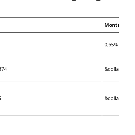
Montana
0,65%
374
&dollar;447 8
5
&dollar;2 911