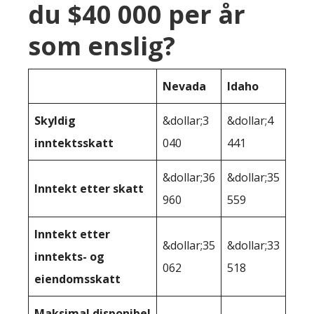
du $40 000 per år
som enslig?
Nevada
Idaho
Skyldig
&dollar;3
&dollar;4
inntektsskatt
040
441
&dollar;36
&dollar;35
Inntekt etter skatt
960
559
Inntekt etter
&dollar;35
&dollar;33
inntekts- og
062
518
eiendomsskatt
Maksimal disponibel