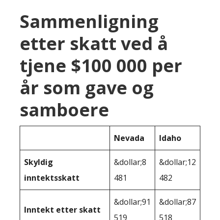
Sammenligning
etter skatt ved å
tjene $100 000 per
år som gave og
samboere
Nevada
Idaho
Skyldig
&dollar;8
&dollar;12
inntektsskatt
481
482
&dollar;91
&dollar;87
Inntekt etter skatt
519
518