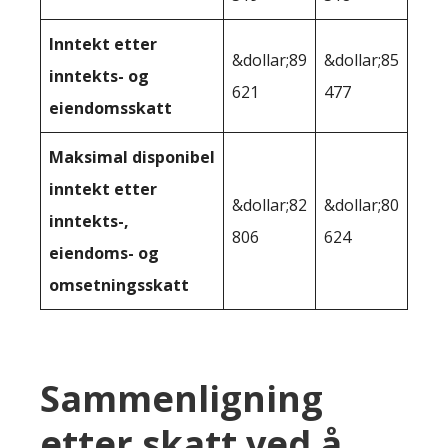
Inntekt etter
&dollar;89
&dollar;85
inntekts- og
621
477
eiendomsskatt
Maksimal disponibel
inntekt etter
&dollar;82
&dollar;80
inntekts-,
806
624
eiendoms- og
omsetningsskatt
Sammenligning
etter skatt ved å