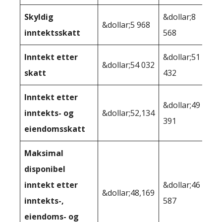
Skyldig
&dollar;8
&dollar;5 968
inntektsskatt
568
Inntekt etter
&dollar;51
&dollar;54 032
skatt
432
Inntekt etter
&dollar;49
inntekts- og
&dollar;52,134
391
eiendomsskatt
Maksimal
disponibel
inntekt etter
&dollar;46
&dollar;48,169
inntekts-,
587
eiendoms- og