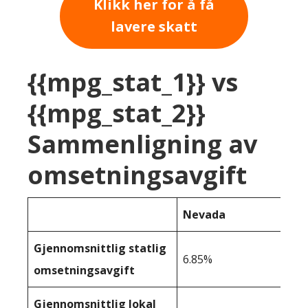
Klikk her for å få
lavere skatt
{{mpg_stat_1}} vs
{{mpg_stat_2}}
Sammenligning av
omsetningsavgift
Nevada
Gjennomsnittlig statlig
6.85%
omsetningsavgift
Gjennomsnittlig lokal