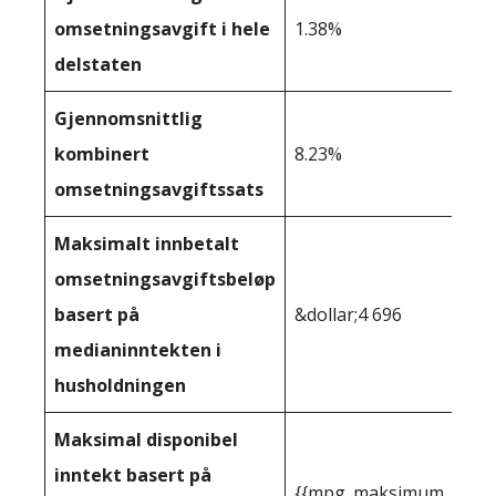
omsetningsavgift i hele
1.38%
delstaten
Gjennomsnittlig
kombinert
8.23%
omsetningsavgiftssats
Maksimalt innbetalt
omsetningsavgiftsbeløp
basert på
&dollar;4 696
medianinntekten i
husholdningen
Maksimal disponibel
inntekt basert på
{{mpg_maksimum_inntekt