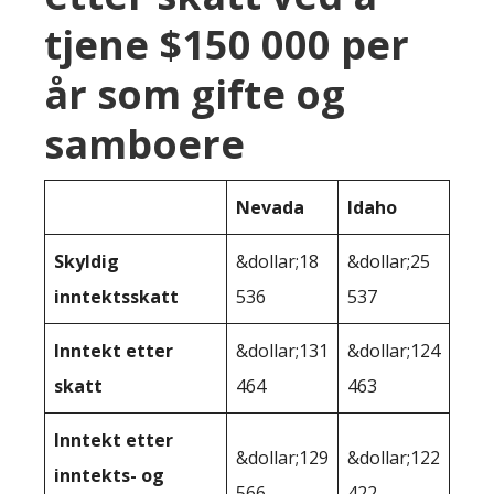
tjene $150 000 per
år som gifte og
samboere
Nevada
Idaho
Skyldig
&dollar;18
&dollar;25
inntektsskatt
536
537
Inntekt etter
&dollar;131
&dollar;124
skatt
464
463
Inntekt etter
&dollar;129
&dollar;122
inntekts- og
566
422