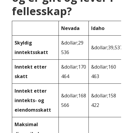
fellesskap?
Nevada
Idaho
Skyldig
&dollar;29
&dollar;39,537
inntektsskatt
536
Inntekt etter
&dollar;170
&dollar;160
skatt
464
463
Inntekt etter
&dollar;168
&dollar;158
inntekts- og
566
422
eiendomsskatt
Maksimal