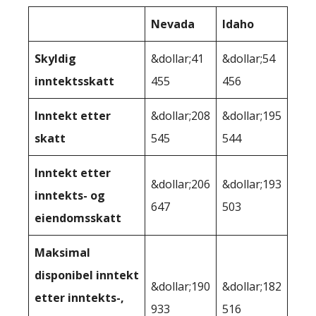
Nevada
Idaho
Skyldig
&dollar;41
&dollar;54
inntektsskatt
455
456
Inntekt etter
&dollar;208
&dollar;195
skatt
545
544
Inntekt etter
&dollar;206
&dollar;193
inntekts- og
647
503
eiendomsskatt
Maksimal
disponibel inntekt
&dollar;190
&dollar;182
etter inntekts-,
933
516