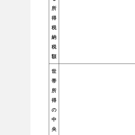
所
得
税
納
税
額
世
帯
所
得
の
中
央