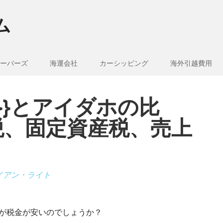
ム
ーバーズ
海運会社
カーシッピング
海外引越費用
e_1}}とアイダホの比
税、固定資産税、売上
イアン・ライト
どちらが税金が安いのでしょうか？