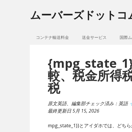
ムーバーズドットコ
コンテナ輸送料金
送金サービス
国際ム
{mpg_stat
較、税金所得
税
原文英語、編集部チェック済み：英語
最終更新日
5月 15, 2026
mpg_state_1}}とアイダホでは、