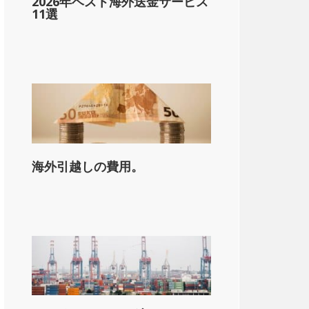
2026年ベスト海外送金サービス
11選
海外引越しの費用。
on_state_median_single_2}}。