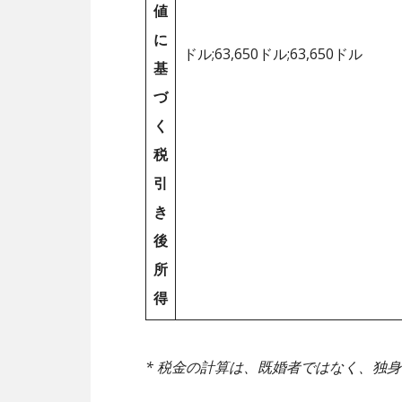
値
に
ドル;63,650ドル;63,650ドル
基
づ
く
税
引
き
後
所
得
* 税金の計算は、既婚者ではなく、独