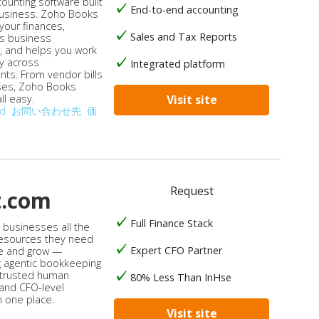
ounting software built
End-to-end accounting
business. Zoho Books
our finances,
Sales and Tax Reports
s business
, and helps you work
ly across
Integrated platform
ts. From vendor bills
ses, Zoho Books
ll easy.
Visit site
od
お問い合わせ先
価
Request
t.com
Full Finance Stack
s businesses all the
 resources they need
Expert CFO Partner
e and grow —
 agentic bookkeeping
 trusted human
80% Less Than InHse
 and CFO-level
n one place.
Visit site