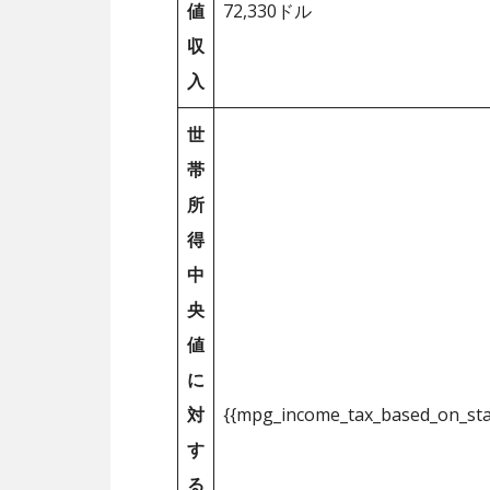
値
72,330ドル
収
入
世
帯
所
得
中
央
値
に
対
{{mpg_income_tax_based_on_st
す
る