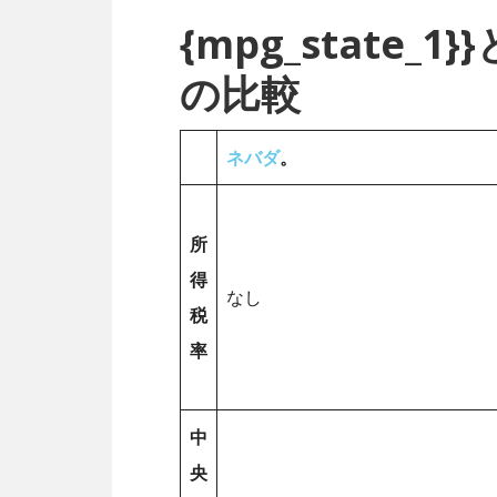
{mpg_state
の比較
ネバダ
。
所
得
なし
税
率
中
央