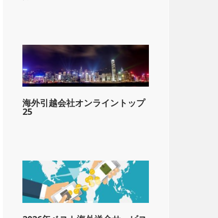
lar;1,662
海外引越会社オンライントップ
&dollar;4,987
25
&dollar;8,311