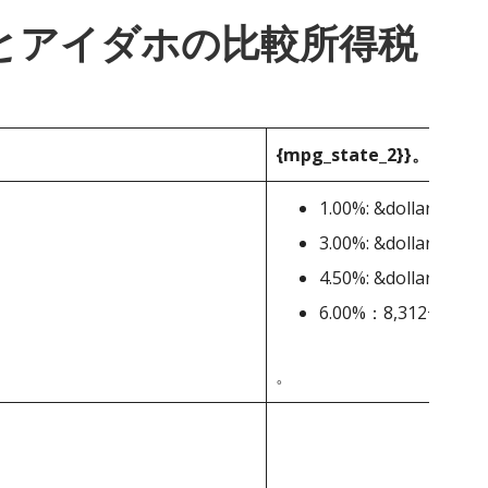
_1}}とアイダホの比較所得税
{mpg_state_2}}。
1.00%: &dollar;0-&dol
3.00%: &dollar;1,663-
4.50%: &dollar;4,988-
6.00%：8,312+ドル
。