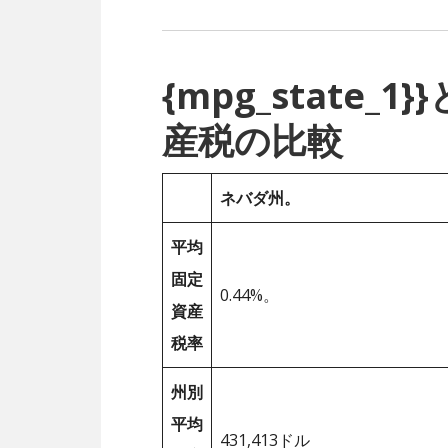
{mpg_state
産税の比較
ネバダ州。
平均
固定
0.44%。
資産
税率
州別
平均
431,413ドル