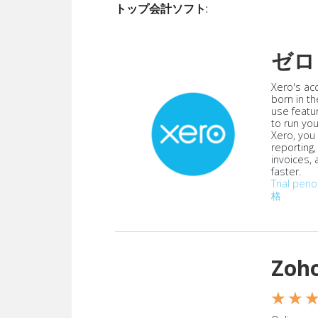
トップ会計ソフト
:
ゼロ
Xero's ac
born in th
use featu
to run yo
Xero, you
reporting
invoices,
faster.
Trial peri
格
Zoh
★ ★ 