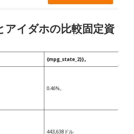
_1}}とアイダホの比較固定資
{mpg_state_2}}。
0.46%。
443,638ドル