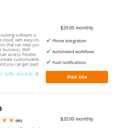
$20.00 monthly
counting software is
e cloud, with easy-to-
Phone integration
res that can help you
ur business. With
Automated workflows
 can access flexible
, create customizable
Push notifications
 and you can get paid
od
お問い合わせ先
価
Visit site
o
$20.00 monthly
★ ★ ★
(61)