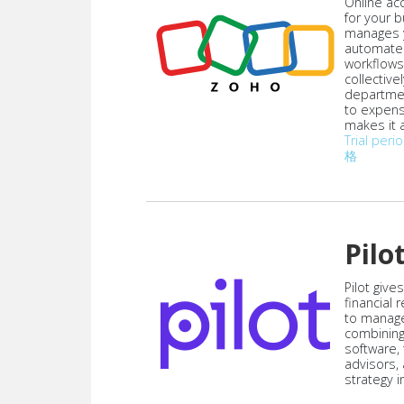
Online acc
for your 
manages y
automate
workflows
collective
departmen
to expen
makes it a
Trial peri
格
Pilo
Pilot give
financial
to manag
combining
software,
advisors,
strategy i