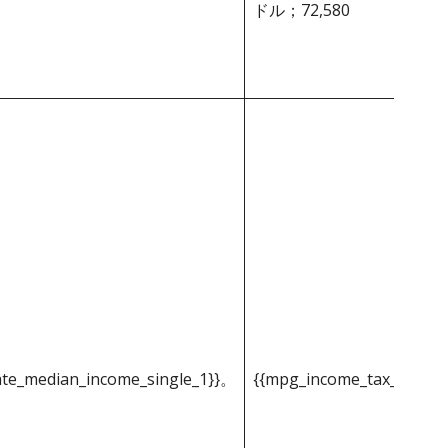
ドル；72,580
ate_median_income_single_1}}。
{{mpg_income_tax_based_