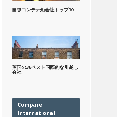
国際コンテナ船会社トップ10
ル
英国の36ベスト国際的な引越し
会社