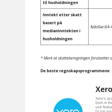
til husholdningen
Inntekt etter skatt
basert på
&dollar;64 
medianinntekten i
husholdningen
* Merk at skatteberegningen forutsetter at
De beste regnskapsprogrammene
:
Xer
Xero's ac
born in th
use featu
to run yo