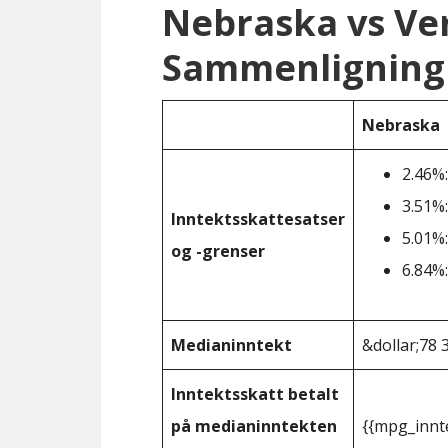
Nebraska vs V
Sammenligning 
Nebraska
2.46%:
3.51%:
Inntektsskattesatser
5.01%:
og -grenser
6.84%:
Medianinntekt
&dollar;78 
Inntektsskatt betalt
på medianinntekten
{{mpg_innt