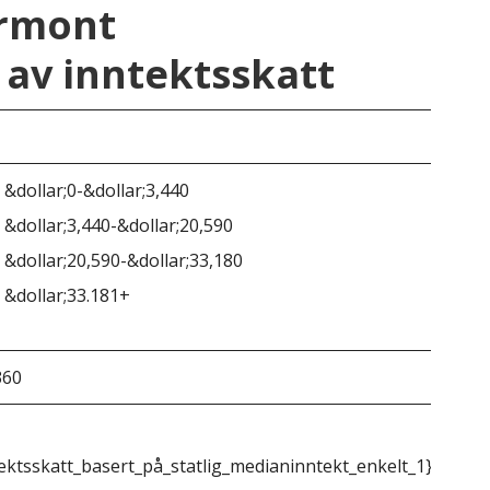
ermont
av inntektsskatt
Ve
 &dollar;0-&dollar;3,440
 &dollar;3,440-&dollar;20,590
 &dollar;20,590-&dollar;33,180
 &dollar;33.181+
360
&do
ektsskatt_basert_på_statlig_medianinntekt_enkelt_1}}
{{m