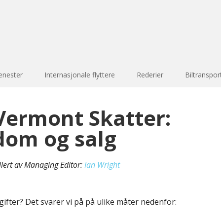
enester
Internasjonale flyttere
Rederier
Biltranspor
Vermont Skatter:
dom og salg
llert av Managing Editor:
Ian Wright
gifter? Det svarer vi på på ulike måter nedenfor: