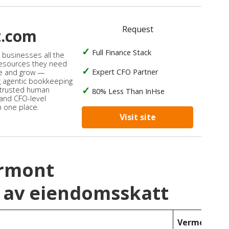
Request
t.com
Full Finance Stack
s businesses all the
 resources they need
Expert CFO Partner
e and grow —
 agentic bookkeeping
 trusted human
80% Less Than InHse
 and CFO-level
n one place.
Visit site
ermont
 av eiendomsskatt
Vermont