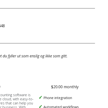
448
&do
 du fyller ut som enslig og ikke som gitt.
o
$20.00 monthly
counting software is
Phone integration
e cloud, with easy-to-
res that can help you
Automated workflows
ur business. With