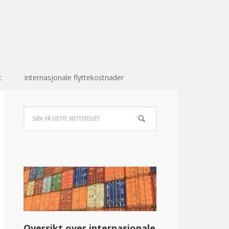
t
Internasjonale flyttekostnader
Oversikt over internasjonale