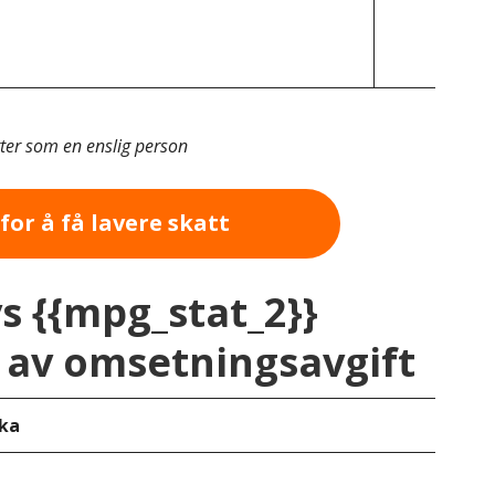
tter som en enslig person
for å få lavere skatt
vs {{mpg_stat_2}}
av omsetningsavgift
ka