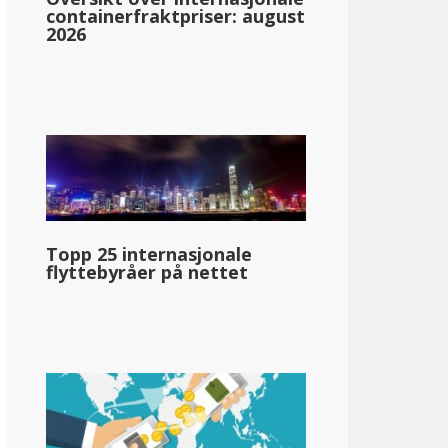
containerfraktpriser: august
2026
rmont
3.35%: &dollar;0-&dollar;42,150
6.60%: &dollar;42,151-&dollar;102,200
7.60%: &dollar;102,201-&dollar;213,150
Topp 25 internasjonale
8.75%: &dollar;213.151+
flyttebyråer på nettet
llar;72 190
pg_inntektsskatt_basert_på_statens_medianinntekt_enkelt_