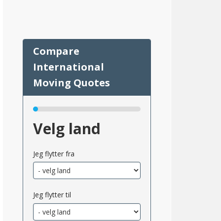
82
Velg land
Jeg flytter fra
Jeg flytter til
msnittlig_inntekt_etter_eiendomsskatt_2}}