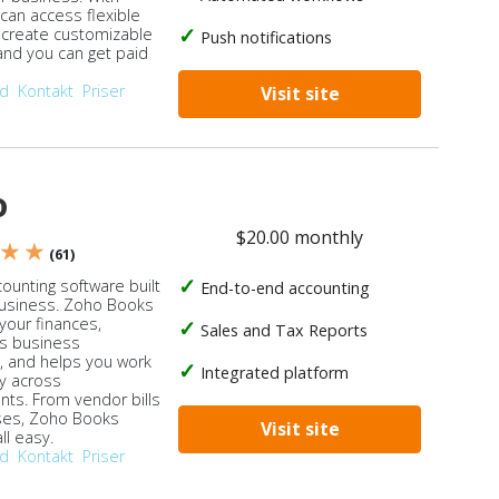
 can access flexible
, create customizable
Push notifications
 and you can get paid
od
Kontakt
Priser
Visit site
o
$20.00 monthly
 ★ ★
(61)
ounting software built
End-to-end accounting
business. Zoho Books
our finances,
Sales and Tax Reports
s business
, and helps you work
Integrated platform
ly across
ts. From vendor bills
ses, Zoho Books
Visit site
ll easy.
od
Kontakt
Priser