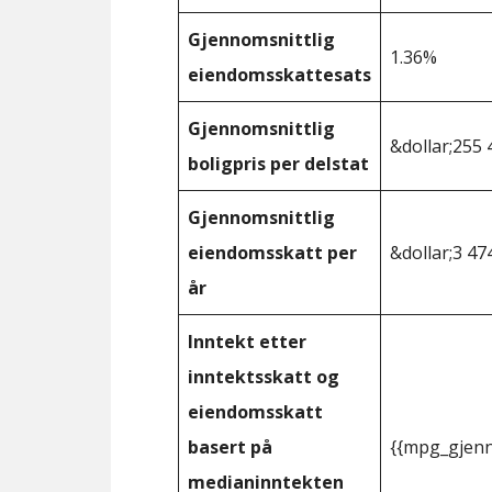
Gjennomsnittlig
1.36%
eiendomsskattesats
Gjennomsnittlig
&dollar;255 
boligpris per delstat
Gjennomsnittlig
eiendomsskatt per
&dollar;3 47
år
Inntekt etter
inntektsskatt og
eiendomsskatt
basert på
{{mpg_gjenn
medianinntekten