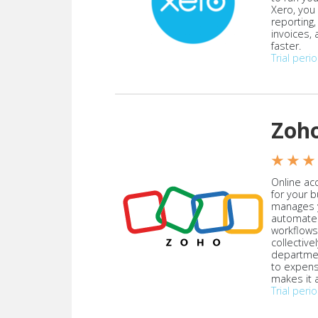
Xero, you
reporting
invoices,
faster.
Trial peri
Zoh
★ ★ ★
Online acc
for your 
manages y
automate
workflows
collective
departmen
to expen
makes it a
Trial peri