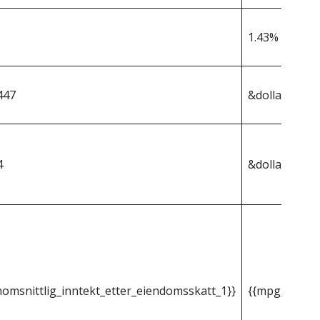
1.43%
447
&dollar;383 8
4
&dollar;5 490
omsnittlig_inntekt_etter_eiendomsskatt_1}}
{{mpg_gjenno