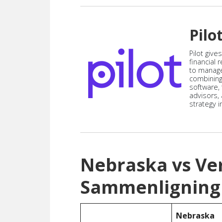
Pilo
Pilot give
financial
to manag
combining
software,
advisors,
strategy i
Nebraska vs V
Sammenligning
Nebraska